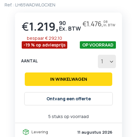
begin
Ref. :
LH65WADWLGCXEN
van
de
afbeeldingen-
€
1.219,
90
€
1.476,
08
Prijs
gallerij
bespaar
€ 292,10
-19 % op adviesprijs
OP VOORRAAD
AANTAL
IN WINKELWAGEN
Ontvang een offerte
5 stuks op voorraad
Levering
11 augustus 2026