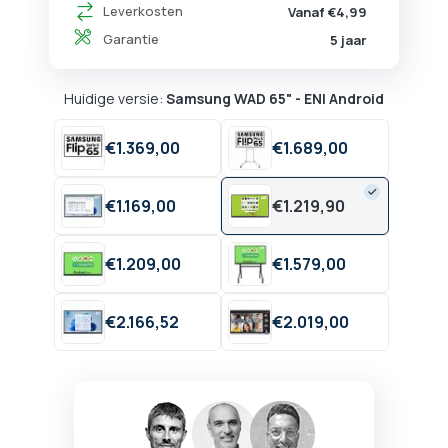
Leverkosten
Vanaf €4,99
Garantie
5 jaar
Huidige versie:
Samsung WAD 65" - ENI Android
€
1.369,
00
€
1.689,
00
€
1.169,
00
€
1.219,
90
€
1.209,
00
€
1.579,
00
€
2.166,
52
€
2.019,
00