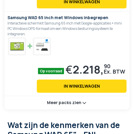
IN WINKELWAGEN
Samsung WAD 65 inch met Windows inbegrepen
Interactieve schermkit Samsung 65 inch met Google-applicaties + mini
PC Windows OPS-formaat om een Windows besturingssysteem te
integreren.
€
2.218,
90
Op voorraad
IN WINKELWAGEN
Meer packs zien
Wat zijn de kenmerken
van de