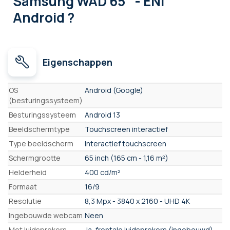
Samsung WAD 65" - ENI
Android ?
Eigenschappen
Eigenschappen
OS
Android (Google)
(besturingssysteem)
Besturingssysteem
Android 13
Beeldschermtype
Touchscreen interactief
Type beeldscherm
Interactief touchscreen
Schermgrootte
65 inch (165 cm - 1,16 m²)
Helderheid
400 cd/m²
Formaat
16/9
Resolutie
8,3 Mpx - 3840 x 2160 - UHD 4K
Ingebouwde webcam
Neen
Met luidsprekers
Ja, frontale luidsprekers (ingebouwd)