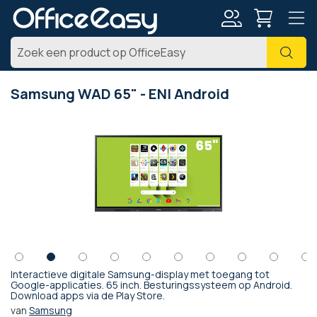
Account
Zoe
Samsung WAD 65" - ENI Android
Ga
naar
het
einde
van
de
afbeeldingen-
gallerij
Interactieve digitale Samsung-display met toegang tot
Ga
Google-applicaties. 65 inch. Besturingssysteem op Android.
Download apps via de Play Store.
naar
het
van
Samsung