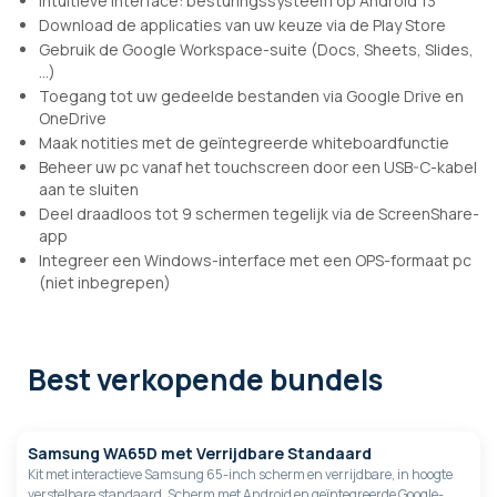
Intuïtieve interface: besturingssysteem op Android 13
Download de applicaties van uw keuze via de Play Store
Gebruik de Google Workspace-suite (Docs, Sheets, Slides,
...)
Toegang tot uw gedeelde bestanden via Google Drive en
OneDrive
Maak notities met de geïntegreerde whiteboardfunctie
Beheer uw pc vanaf het touchscreen door een USB-C-kabel
aan te sluiten
Deel draadloos tot 9 schermen tegelijk via de ScreenShare-
app
Integreer een Windows-interface met een OPS-formaat pc
(niet inbegrepen)
Best verkopende bundels
Samsung WA65D met Verrijdbare Standaard
Kit met interactieve Samsung 65-inch scherm en verrijdbare, in hoogte
verstelbare standaard. Scherm met Android en geïntegreerde Google-