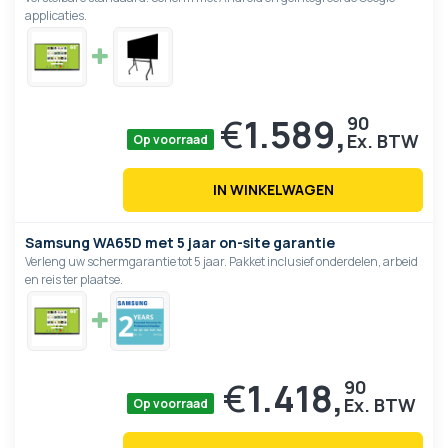
applicaties.
€
1.589,
90
Op voorraad
IN WINKELWAGEN
Samsung WA65D met 5 jaar on-site garantie
Verleng uw schermgarantie tot 5 jaar. Pakket inclusief onderdelen, arbeid
en reis ter plaatse.
€
1.418,
90
Op voorraad