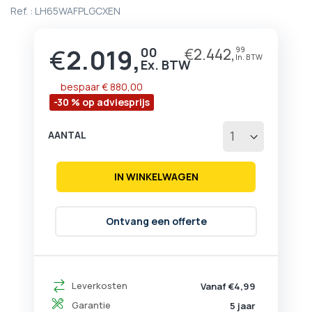
begin
Ref. :
LH65WAFPLGCXEN
van
de
afbeeldingen-
€
2.019,
00
€
2.442,
99
Prijs
gallerij
bespaar
€ 880,00
-30 % op adviesprijs
AANTAL
IN WINKELWAGEN
Ontvang een offerte
Leverkosten
Vanaf €4,99
Garantie
5 jaar