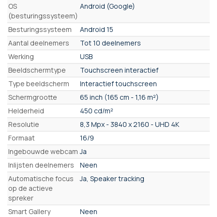
Eigenschappen
OS
Android (Google)
(besturingssysteem)
Besturingssysteem
Android 15
Aantal deelnemers
Tot 10 deelnemers
Werking
USB
Beeldschermtype
Touchscreen interactief
Type beeldscherm
Interactief touchscreen
Schermgrootte
65 inch (165 cm - 1,16 m²)
Helderheid
450 cd/m²
Resolutie
8,3 Mpx - 3840 x 2160 - UHD 4K
Formaat
16/9
Ingebouwde webcam
Ja
Inlijsten deelnemers
Neen
Automatische focus
Ja, Speaker tracking
op de actieve
spreker
Smart Gallery
Neen