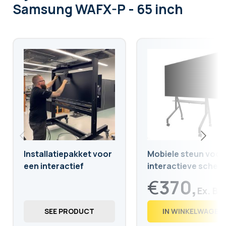
Samsung WAFX-P - 65 inch
Installatiepakket voor
Mobiele steun voor
een interactief
interactieve scher
scherm op verrijdbare
van 55 tot 86 inch
€
370,
standaard
€
447,
70
SEE PRODUCT
IN WINKELWAGEN