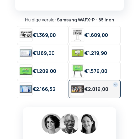
Huidige versie:
Samsung WAFX-P - 65 inch
€
1.369,
00
€
1.689,
00
€
1.169,
00
€
1.219,
90
€
1.209,
00
€
1.579,
00
€
2.166,
52
€
2.019,
00