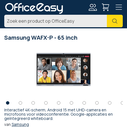
Account
Zoe
Samsung WAFX-P - 65 inch
Ga
naar
het
einde
van
de
afbeeldingen-
gallerij
Interactief 4K-scherm, Android 15 met UHD-camera en
Ga
microfoons voor videoconferentie. Google-applicaties en
geïntegreerd whiteboard.
naar
het
van
Samsung