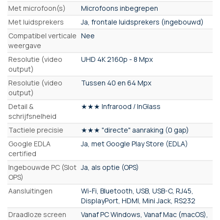
Met microfoon(s)
Microfoons inbegrepen
Met luidsprekers
Ja, frontale luidsprekers (ingebouwd)
Compatibel verticale
Nee
weergave
Resolutie (video
UHD 4K 2160p - 8 Mpx
output)
Resolutie (video
Tussen 40 en 64 Mpx
output)
Detail &
★★★ Infrarood / InGlass
schrijfsnelheid
Tactiele precisie
★★★ "directe" aanraking (0 gap)
Google EDLA
Ja, met Google Play Store (EDLA)
certified
Ingebouwde PC (Slot
Ja, als optie (OPS)
OPS)
Aansluitingen
Wi-Fi, Bluetooth, USB, USB-C, RJ45,
DisplayPort, HDMI, Mini Jack, RS232
Draadloze screen
Vanaf PC Windows, Vanaf Mac (macOS),