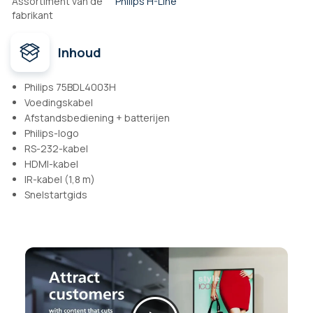
Assortiment van de
Philips H-Line
fabrikant
Inhoud
Philips 75BDL4003H
Voedingskabel
Afstandsbediening + batterijen
Philips-logo
RS-232-kabel
HDMI-kabel
IR-kabel (1,8 m)
Snelstartgids