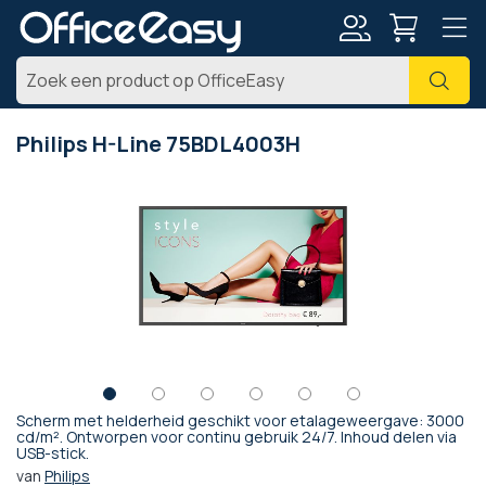
Account
Zoe
Philips H-Line 75BDL4003H
Ga
naar
het
einde
van
de
afbeeldingen-
gallerij
Scherm met helderheid geschikt voor etalageweergave: 3000
Ga
cd/m². Ontworpen voor continu gebruik 24/7. Inhoud delen via
USB-stick.
naar
het
van
Philips