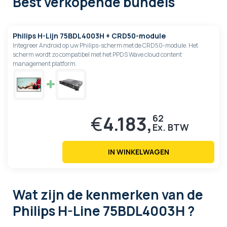
Best verkopende bundels
Philips H-Lijn 75BDL4003H + CRD50-module
Integreer Android op uw Philips-scherm met de CRD50-module. Het
scherm wordt zo compatibel met het PPDS Wave cloud content
management platform.
€
4.183,
62
IN WINKELWAGEN
Wat zijn de kenmerken
van de
Philips H-Line 75BDL4003H ?