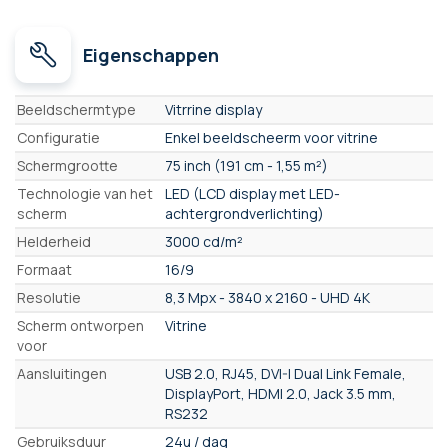
Eigenschappen
Eigenschappen
Beeldschermtype
Vitrrine display
Configuratie
Enkel beeldscheerm voor vitrine
Schermgrootte
75 inch (191 cm - 1,55 m²)
Technologie van het
LED (LCD display met LED-
scherm
achtergrondverlichting)
Helderheid
3000 cd/m²
Formaat
16/9
Resolutie
8,3 Mpx - 3840 x 2160 - UHD 4K
Scherm ontworpen
Vitrine
voor
Aansluitingen
USB 2.0, RJ45, DVI-I Dual Link Female,
DisplayPort, HDMI 2.0, Jack 3.5 mm,
RS232
Gebruiksduur
24u / dag