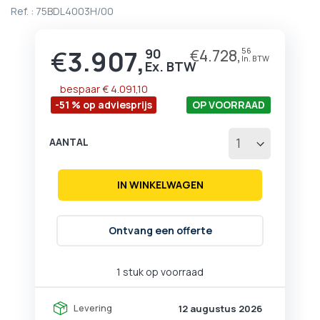
begin
Ref. :
75BDL4003H/00
van
de
afbeeldingen-
€
3.907,
90
€
4.728,
56
Prijs
gallerij
bespaar
€ 4.091,10
-51 % op adviesprijs
OP VOORRAAD
AANTAL
IN WINKELWAGEN
Ontvang een offerte
1 stuk op voorraad
Levering
12 augustus 2026