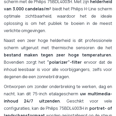
scherm met de Philips 75BDL4003H. Met zijn
helderheid
van 3.000 candelas/m²
biedt het Philips H-Line scherm
optimale zichtbaarheid, waardoor het de ideale
oplossing is om het publiek te boeien in de meest
verlichte omgevingen.
Naast een zeer hoge helderheid is dit professionele
scherm uitgerust met thermische sensoren die het
bestand maken tegen zeer hoge temperaturen
.
Bovendien zorgt het
"polarizer"-filter
ervoor dat de
inhoud leesbaar is voor alle voorbijgangers, zelfs voor
degenen die een zonnebril dragen.
Ontworpen om zonder onderbreking te werken, dag en
nacht, kan dit 75-inch etalagescherm
uw multimedia-
inhoud 24/7 uitzenden
. Geschikt voor vele
configuraties, kan de Philips 75BDL4003H in
portret- of
landschapsformaat
worden geïnstalleerd op de steun