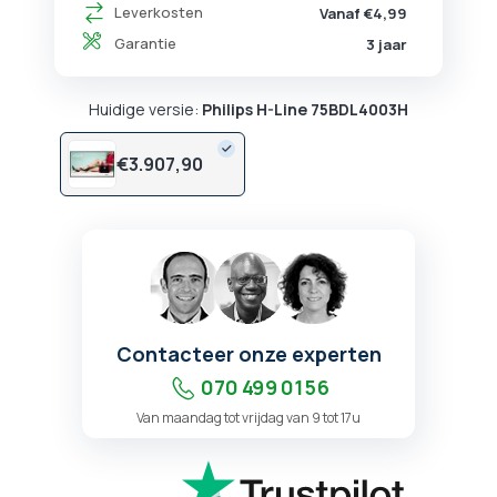
Leverkosten
Vanaf €4,99
Garantie
3 jaar
Huidige versie:
Philips H-Line 75BDL4003H
€
3.907,
90
Contacteer onze experten
070 499 01 56
Van maandag tot vrijdag van 9 tot 17u