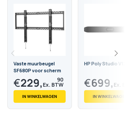
Vaste muurbeugel
HP Poly Studio V12
SF680P voor scherm
van 60 tot 98 inch
€
229,
€
699,
90
€
278,
€
846,
18
88
IN WINKELWAGEN
IN WINKELWAGEN