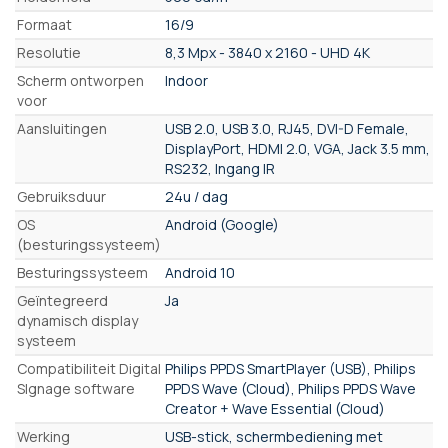
Formaat
16/9
Resolutie
8,3 Mpx - 3840 x 2160 - UHD 4K
Scherm ontworpen
Indoor
voor
Aansluitingen
USB 2.0, USB 3.0, RJ45, DVI-D Female,
DisplayPort, HDMI 2.0, VGA, Jack 3.5 mm,
RS232, Ingang IR
Gebruiksduur
24u / dag
OS
Android (Google)
(besturingssysteem)
Besturingssysteem
Android 10
Geïntegreerd
Ja
dynamisch display
systeem
Compatibiliteit Digital
Philips PPDS SmartPlayer (USB), Philips
SIgnage software
PPDS Wave (Cloud), Philips PPDS Wave
Creator + Wave Essential (Cloud)
Werking
USB-stick, schermbediening met