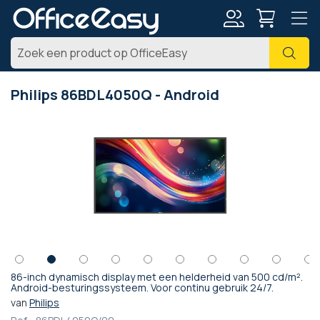
Account
Zoe
Philips 86BDL4050Q - Android
Ga
naar
het
einde
van
de
afbeeldingen-
gallerij
86-inch dynamisch display met een helderheid van 500 cd/m².
Ga
Android-besturingssysteem. Voor continu gebruik 24/7.
naar
van
Philips
het