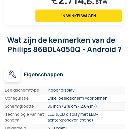
IN WINKELWAGEN
Wat zijn de kenmerken
van de
Philips 86BDL4050Q - Android ?
Eigenschappen
Eigenschappen
Beeldschermtype
Indoor display
Configuratie
Enkel beeldscherm voor binnen
Schermgrootte
86 inch (218 cm - 2,04 m²)
Technologie van het
LED (LCD display met LED-
scherm
achtergrondverlichting)
Helderheid
500 cd/m²