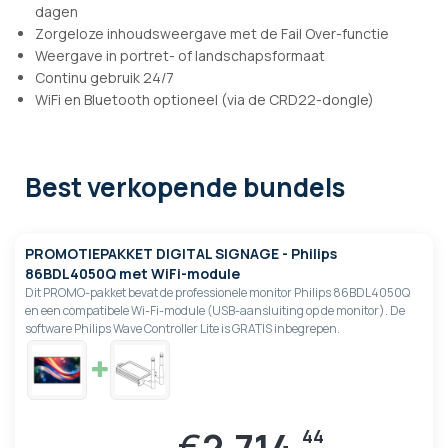
dagen
Zorgeloze inhoudsweergave met de Fail Over-functie
Weergave in portret- of landschapsformaat
Continu gebruik 24/7
WiFi en Bluetooth optioneel (via de CRD22-dongle)
Best verkopende bundels
PROMOTIEPAKKET DIGITAL SIGNAGE - Philips
86BDL4050Q met WiFi-module
Dit PROMO-pakket bevat de professionele monitor Philips 86BDL4050Q
en een compatibele Wi-Fi-module (USB-aansluiting op de monitor). De
software Philips Wave Controller Lite is GRATIS inbegrepen.
€
2.714,
44