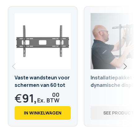
Vaste wandsteun voor
Installatiepakket v
schermen van 60 tot
dynamische displayk
98 inch
bevestiging vereist
€
91,
00
€
110,
11
IN WINKELWAGEN
SEE PRODUCT