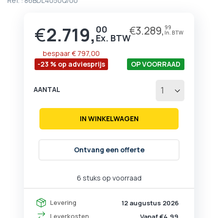
Ref. :
86BDL4050Q/00
begin
van
de
€
2.719,
00
€
3.289,
99
Prijs
afbeeldingen-
gallerij
bespaar
€ 797,00
-23 % op adviesprijs
OP VOORRAAD
AANTAL
IN WINKELWAGEN
Ontvang een offerte
6 stuks op voorraad
Levering
12 augustus 2026
Leverkosten
Vanaf €4,99