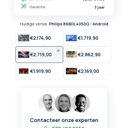
Garantie
3 jaar
Huidige versie:
Philips 86BDL4050Q - Android
€
2.174,
90
€
1.719,
90
€
2.719,
00
€
2.862,
90
€
1.919,
90
€
2.169,
00
Contacteer onze experten