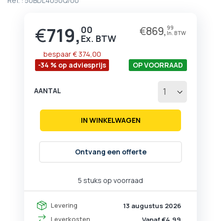
Ref. :
50BDL4050Q/00
begin
van
de
€
719,
00
€
869,
99
Prijs
afbeeldingen-
gallerij
bespaar
€ 374,00
-34 % op adviesprijs
OP VOORRAAD
AANTAL
IN WINKELWAGEN
Ontvang een offerte
5 stuks op voorraad
Levering
13 augustus 2026
Leverkosten
Vanaf €4,99