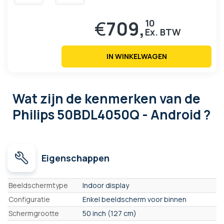
€
709,
10
IN WINKELWAGEN
Wat zijn de kenmerken
van de
Philips 50BDL4050Q - Android ?
Eigenschappen
Eigenschappen
Beeldschermtype
Indoor display
Configuratie
Enkel beeldscherm voor binnen
Schermgrootte
50 inch (127 cm)