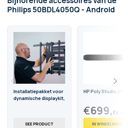
Bijhorende accessoires
van de
Philips 50BDL4050Q - Android
Installatiepakket voor
HP Poly Studio V12
dynamische displaykit,
bevestiging vereist
€
699,
€
846,
88
SEE PRODUCT
IN WINKELWAGEN