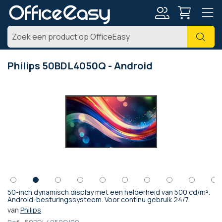
Account
Zoe
Philips 50BDL4050Q - Android
Ga
naar
het
einde
van
de
afbeeldingen-
gallerij
50-inch dynamisch display met een helderheid van 500 cd/m².
Ga
Android-besturingssysteem. Voor continu gebruik 24/7.
naar
van
Philips
het