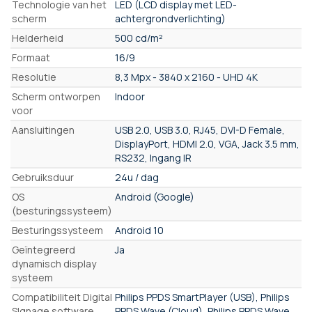
Technologie van het
LED (LCD display met LED-
scherm
achtergrondverlichting)
Helderheid
500 cd/m²
Formaat
16/9
Resolutie
8,3 Mpx - 3840 x 2160 - UHD 4K
Scherm ontworpen
Indoor
voor
Aansluitingen
USB 2.0, USB 3.0, RJ45, DVI-D Female,
DisplayPort, HDMI 2.0, VGA, Jack 3.5 mm,
RS232, Ingang IR
Gebruiksduur
24u / dag
OS
Android (Google)
(besturingssysteem)
Besturingssysteem
Android 10
Geïntegreerd
Ja
dynamisch display
systeem
Compatibiliteit Digital
Philips PPDS SmartPlayer (USB), Philips
SIgnage software
PPDS Wave (Cloud), Philips PPDS Wave