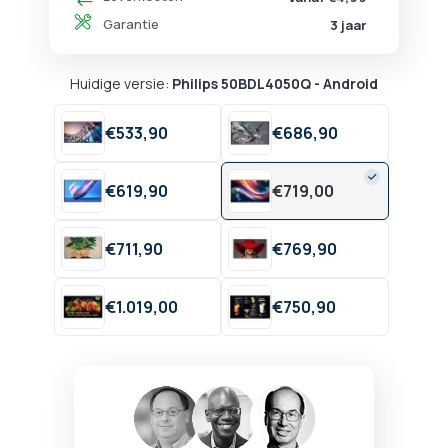
Garantie
3 jaar
Huidige versie:
Philips 50BDL4050Q - Android
€
533,
90
€
686,
90
€
619,
90
€
719,
00
€
711,
90
€
769,
90
€
1.019,
00
€
750,
90