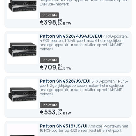
LAN VoIP-netwerk
End of life
€
398,
90
Patton SN4528/4JS4JO/EUI
4 FXO-poorten,
4 FXS-poorten, 1 RJ45-poort, maakt het mogelijk om
analoge apparatuur aan te sluiten op het LAN VoIP-
netwerk
End of life
€
709,
00
Patton SN4528/JS/EUI
8 FXS-poorten, 1 RJ45-
poort, 2 gelijktijdige oproepen maken het mogelijk om
analoge apparatuur aan te sluiten op het LAN VoIP-
netwerk
End of life
€
553,
00
Patton SN4316/JS/UI
Analoge IP-gateway met
16 FXS-poorten op RJ21 en een Fast Ethernet-poort.