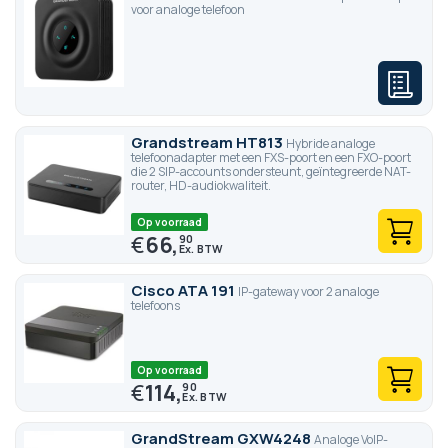
voor analoge telefoon
Grandstream HT813
Hybride analoge
telefoonadapter met een FXS-poort en een FXO-poort
die 2 SIP-accounts ondersteunt, geïntegreerde NAT-
router, HD-audiokwaliteit.
Op voorraad
€
66,
90
Cisco ATA 191
IP-gateway voor 2 analoge
telefoons
Op voorraad
€
114,
90
GrandStream GXW4248
Analoge VoIP-