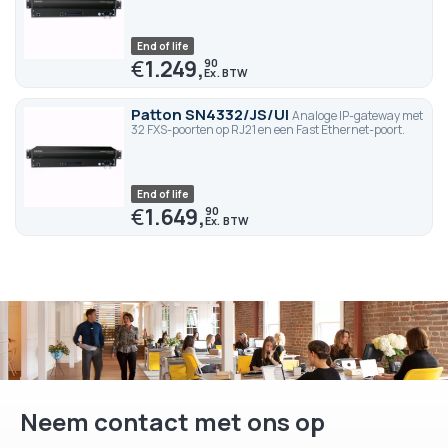
End of life
€
1.249,
90
Patton SN4332/JS/UI
Analoge IP-gateway met
32 FXS-poorten op RJ21 en een Fast Ethernet-poort.
End of life
€
1.649,
90
Neem contact met ons op