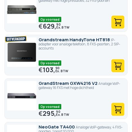
gateway met hoge prestaties, 32 FXS-poorten
Op voorraad
€
629,
90
Grandstream HandyTone HT818
IP-
adapter voor analoge telefoon, 8 FXS-poorten, 2 SIP-
accounts
Op voorraad
€
103,
90
GrandStream GXW4216 V2
Analoge VoIP-
gateway 16 FXS met hoge dichtheid
Op voorraad
€
295,
90
NeoGate TA400
Analoge VoIP-gateway, 4 FXS-
poorten, 1 poort 10/100.