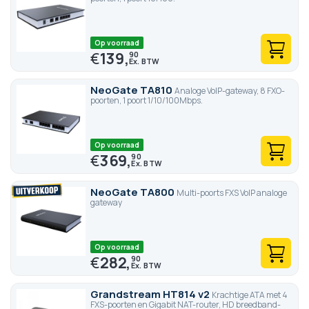
Op voorraad
€
139,
90
NeoGate TA810
Analoge VoIP-gateway, 8 FXO-
poorten, 1 poort 1/10/100Mbps.
Op voorraad
€
369,
90
NeoGate TA800
Multi-poorts FXS VoIP analoge
gateway
Op voorraad
€
282,
90
Grandstream HT814 v2
Krachtige ATA met 4
FXS-poorten en Gigabit NAT-router, HD breedband-