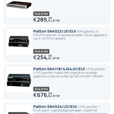
End of life
€
289,
90
Patton SN4522/JS/EUI
VoIP-gateway, 8
FXS/FXO-poorten, 8 spraakoproepen, fax en gegevens
via IP- of PSTN-netwerk
End of life
€
254,
00
Patton SN4118/4JS4JO/EUI
4 FXS-poorten,
4 FXO-poorten, maakt het mogelijk om analoge
apparatuur aan te sluiten op het LAN VoIP-netwerk
End of life
€
676,
00
Patton SN4524/JO/EUI
4 FXO-poorten, 1
RJ45-poort, 4 gelijktijdige oproepen, maakt het
mogelijk om analoge apparatuur aan te sluiten op het