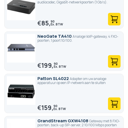
audiocodec, Gigabit-netwerkpoorten (1 Gb/s).
€
85,
90
NeoGate TA410
Analoge VoIP-gateway, 4 FXO-
poorten, 1 poort 10/100.
€
199,
90
Patton SL4022
Adapter om uw analoge
apparatuur op een IP-netwerk aan te sluiten
€
159,
90
GrandStream GXW4108
Gateway met 8 FXO-
poorten, back-up SIP-server, 2 10/100 Mbps poorten