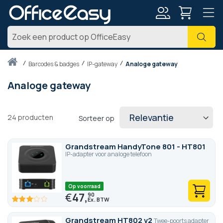
Account
Zoe
Thuis
barcodes & badges
IP-gateway
Analoge gateway
Analoge gateway
24
producten
Sorteer op
Grandstream HandyTone 801 - HT801
IP-adapter voor analoge telefoon
Op voorraad
€
47,
90
60
100
% of
Grandstream HT802 v2
Twee-poorts adapter