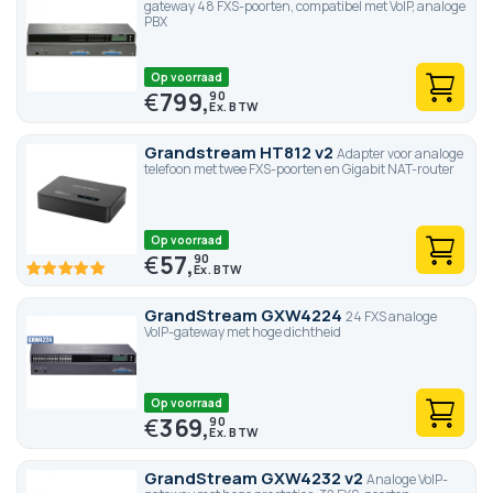
gateway 48 FXS-poorten, compatibel met VoIP, analoge
PBX
Op voorraad
€
799,
90
Grandstream HT812 v2
Adapter voor analoge
telefoon met twee FXS-poorten en Gigabit NAT-router
Op voorraad
€
57,
90
100
100
% of
GrandStream GXW4224
24 FXS analoge
VoIP-gateway met hoge dichtheid
Op voorraad
€
369,
90
GrandStream GXW4232 v2
Analoge VoIP-