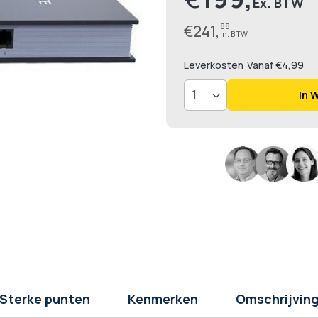
€
241,
88
Leverkosten
Vanaf €4,99
In 
Sterke punten
Kenmerken
Omschrijvin