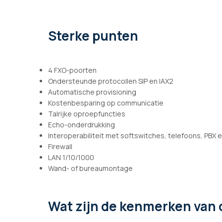
afbeeldingen-
gallerij
Sterke punten
4 FXO-poorten
Ondersteunde protocollen SIP en IAX2
Automatische provisioning
Kostenbesparing op communicatie
Talrijke oproepfuncties
Echo-onderdrukking
Interoperabiliteit met softswitches, telefoons, PBX e
Firewall
LAN 1/10/1000
Wand- of bureaumontage
Wat zijn de kenmerken
van 