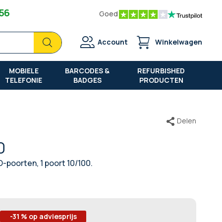
 56
Goed
Zoek
Zoek
Account
Winkelwagen
MOBIELE
BARCODES &
REFURBISHED
TELEFONIE
BADGES
PRODUCTEN
Delen
0
-poorten, 1 poort 10/100.
-31 % op adviesprijs