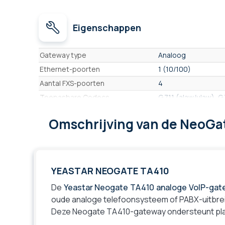
Eigenschappen
Eigenschappen
Gateway type
Analoog
Ethernet-poorten
1 (10/100)
Aantal FXS-poorten
4
Toepasbare Codecs
G.711 (alaw/ulaw), 
Protocool ondersteund
SIP (RFC3261), IAX2
Omschrijving
van de NeoGa
Afmetingen
200 × 137 × 25 mm
YEASTAR NEOGATE TA410
De
Yeastar Neogate TA410 analoge VoIP-gate
oude analoge telefoonsysteem of PABX-uitbrei
Deze Neogate TA410-gateway ondersteunt pla