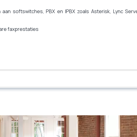
a aan softswitches, PBX en IPBX zoals Asterisk, Lync Serv
are faxprestaties