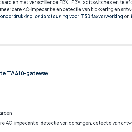
aard en met verschillende PBX, IPBX, softswitches en tele
eerbare AC-impedantie en detectie van blokkering en antw
onderdrukking,
ondersteuning voor T.30 faxverwerking
en
ate TA410-gateway
aarden
e AC-impedantie, detectie van ophangen, detectie van ant