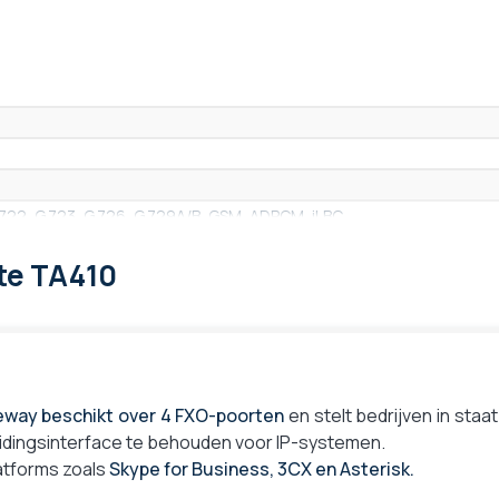
G.722, G.723, G.726, G.729A/B, GSM, ADPCM, iLBC
te TA410
way beschikt over 4 FXO-poorten
en stelt bedrijven in sta
dingsinterface te behouden voor IP-systemen.
tforms zoals
Skype for Business, 3CX en Asterisk.