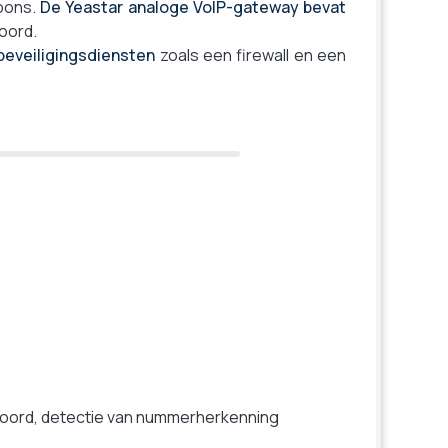
foons.
De Yeastar analoge VoIP-gateway bevat
oord.
beveiligingsdiensten
zoals een firewall en een
woord, detectie van nummerherkenning