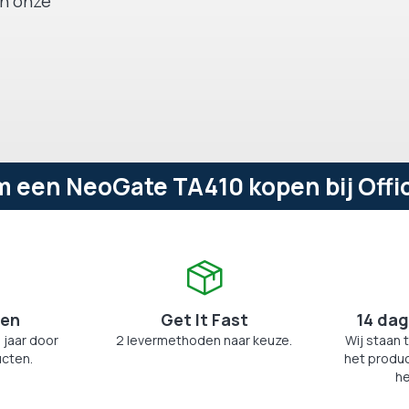
an onze
 een NeoGate TA410 kopen bij Offi
zen
Get It Fast
14 dag
 jaar door
2 levermethoden naar keuze.
Wij staan 
cten.
het produc
he