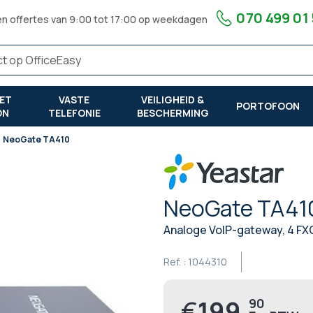
070 499 01
en offertes van 9:00 tot 17:00 op weekdagen
ET
VASTE
VEILIGHEID &
PORTOFOON
ON
TELEFONIE
BESCHERMING
NeoGate TA410
NeoGate TA41
Analoge VoIP-gateway, 4 FXO
Ref. :
1044310
€
199,
90
Prijs