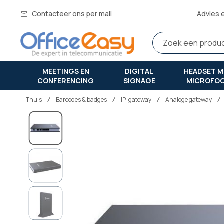
Contacteer ons per mail
Advies 
MEETINGS EN
DIGITAL
HEADSET M
CONFERENCING
SIGNAGE
MICROFO
Thuis
barcodes & badges
IP-gateway
Analoge gateway
Ga
naar
het
einde
van
de
afbeeldingen-
gallerij