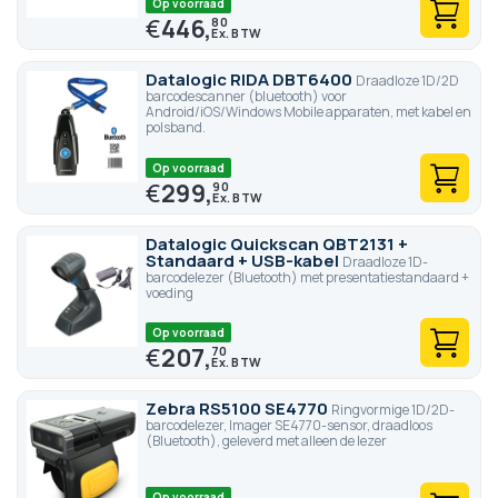
Op voorraad
€
446,
80
Datalogic RIDA DBT6400
Draadloze 1D/2D
barcodescanner (bluetooth) voor
Android/iOS/Windows Mobile apparaten, met kabel en
polsband.
Op voorraad
€
299,
90
Datalogic Quickscan QBT2131 +
Standaard + USB-kabel
Draadloze 1D-
barcodelezer (Bluetooth) met presentatiestandaard +
voeding
Op voorraad
€
207,
70
Zebra RS5100 SE4770
Ringvormige 1D/2D-
barcodelezer, Imager SE4770-sensor, draadloos
(Bluetooth), geleverd met alleen de lezer
Op voorraad