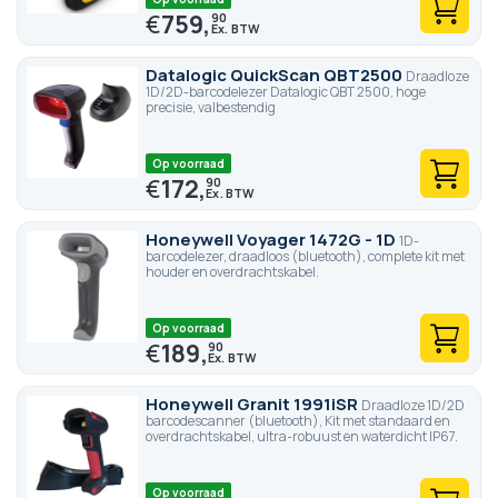
€
759,
90
Datalogic QuickScan QBT2500
Draadloze
1D/2D-barcodelezer Datalogic QBT 2500, hoge
precisie, valbestendig
Op voorraad
€
172,
90
Honeywell Voyager 1472G - 1D
1D-
barcodelezer, draadloos (bluetooth), complete kit met
houder en overdrachtskabel.
Op voorraad
€
189,
90
Honeywell Granit 1991iSR
Draadloze 1D/2D
barcodescanner (bluetooth), Kit met standaard en
overdrachtskabel, ultra-robuust en waterdicht IP67.
Op voorraad