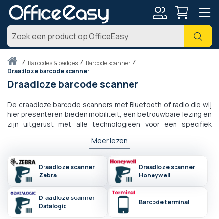
Account
Zoe
Thuis
barcodes & badges
Barcode scanner
Draadloze barcode scanner
Draadloze barcode scanner
De draadloze barcode scanners met Bluetooth of radio die wij
hier presenteren bieden mobiliteit, een betrouwbare lezing en
zijn uitgerust met alle technologieën voor een specifiek
beheer op kantoor, industrieel of mobile: imager, laser, 1D- of
Meer lezen
2D-decodering, sommige zijn zelfs speciaal ontworpen voor
industrieel gebruik en bezitten een IP-label. Draadloze
handheld barcode scanners zijn compatibel met alle systemen
Draadloze scanner
Draadloze scanner
voor inventaris- of voorraadbeheer.
Zebra
Honeywell
Draadloze scanner
Barcode terminal
Datalogic