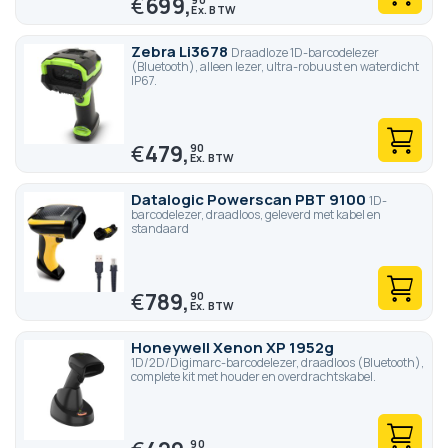
€
699,
Zebra Li3678
Draadloze 1D-barcodelezer
(Bluetooth), alleen lezer, ultra-robuust en waterdicht
IP67.
€
479,
90
Datalogic Powerscan PBT 9100
1D-
barcodelezer, draadloos, geleverd met kabel en
standaard
€
789,
90
Honeywell Xenon XP 1952g
1D/2D/Digimarc-barcodelezer, draadloos (Bluetooth),
complete kit met houder en overdrachtskabel.
90