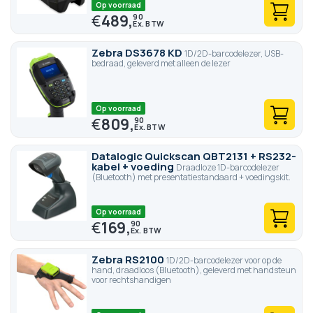
Op voorraad
€
489,
90
Zebra DS3678 KD
1D/2D-barcodelezer, USB-
bedraad, geleverd met alleen de lezer
Op voorraad
€
809,
90
Datalogic Quickscan QBT2131 + RS232-
kabel + voeding
Draadloze 1D-barcodelezer
(Bluetooth) met presentatiestandaard + voedingskit.
Op voorraad
€
169,
90
Zebra RS2100
1D/2D-barcodelezer voor op de
hand, draadloos (Bluetooth), geleverd met handsteun
voor rechtshandigen