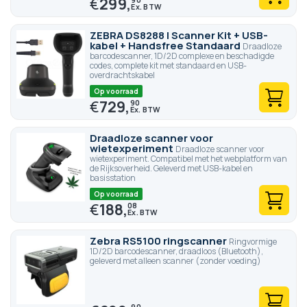
€
299,
ZEBRA DS8288 | Scanner Kit + USB-
kabel + Handsfree Standaard
Draadloze
barcodescanner, 1D/2D complexe en beschadigde
codes, complete kit met standaard en USB-
overdrachtskabel
Op voorraad
€
729,
90
Draadloze scanner voor
wietexperiment
Draadloze scanner voor
wietexperiment. Compatibel met het webplatform van
de Rijksoverheid. Geleverd met USB-kabel en
basisstation
Op voorraad
€
188,
08
Zebra RS5100 ringscanner
Ringvormige
1D/2D barcodescanner, draadloos (Bluetooth),
geleverd met alleen scanner (zonder voeding)
90