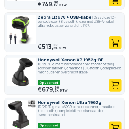
€
749,
90
Zebra Li3678 + USB-kabel
Draadloze 1D-
barcodelezer (Bluetooth), lezer met USB-A-kabel,
ultra-robuust en waterdicht IP67.
€
513,
80
Honeywell Xenon XP 1952g-BF
1D/2D/Digimarc barcodescanner zonder batterij
(condensatoren), draadloos (Bluetooth), complete kit
met houder en overdrachtskabel.
Op voorraad
€
679,
90
Honeywell Xenon Ultra 1962g
1D/2D/Digimarc/OCR barcodescanner, draadloos
(bluetooth), complete kit met standaard en
overdrachtskabel.
Op voorraad