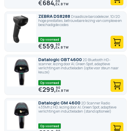
€
684,
00
ZEBRA DS8288
Draadloze barcodelezer, 1D/2D
hoge prestaties, betrouwbare lezing van complexe en
beschadigde codes
Op voorraad
€
559,
90
Datalogic GBT4600
2D Bluetooth HD-
scanner, lezing door AI, Green Spot, adaptieve
verlichting en inductieladen (optie voor steun naar
keuze)
Op voorraad
€
299,
90
Datalogic GM 4600
2D Scanner Radio
433Mhz HD, lezing door AI, Green Spot, adaptieve
verlichting en inductieladen (stand optioneel)
Op voorraad
90