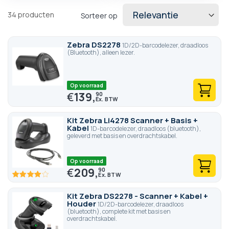
34
producten
Sorteer op
Zebra DS2278
1D/2D-barcodelezer, draadloos
(Bluetooth), alleen lezer.
Op voorraad
€
139,
90
Kit Zebra Li4278 Scanner + Basis +
Kabel
1D-barcodelezer, draadloos (bluetooth),
geleverd met basis en overdrachtskabel.
Op voorraad
€
209,
90
80
100
% of
Kit Zebra DS2278 - Scanner + Kabel +
Houder
1D/2D-barcodelezer, draadloos
(bluetooth), complete kit met basis en
overdrachtskabel.