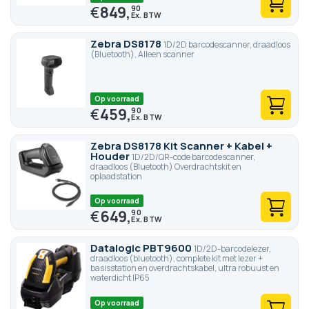
€
849,
90
Zebra DS8178
1D/2D barcodescanner, draadloos
(Bluetooth), Alleen scanner
Op voorraad
€
459,
90
Zebra DS8178 Kit Scanner + Kabel +
Houder
1D/2D/QR-code barcodescanner,
draadloos (Bluetooth) Overdrachtskit en
oplaadstation
Op voorraad
€
649,
90
Datalogic PBT9600
1D/2D-barcodelezer,
draadloos (bluetooth), complete kit met lezer +
basisstation en overdrachtskabel, ultra robuust en
waterdicht IP65
Op voorraad