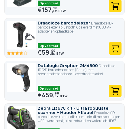
Op voorraad
€
157,
90
Draadloze barcodelezer
Draadloze 1D-
barcodelezer (bluetooth), geleverd met USB-A-
adapter en oplaadkabel
Op voorraad
€
59,
00
80
100
% of
Datalogic Gryphon GM4500
Draadloze
1D/2D barcodescanner (Radio) met
presentatiestandaard + overdrachtskabel
Op voorraad
€
459,
90
Zebra Li3678 Kit - Ultra robuuste
scanner + Houder + Kabel
Draadloze 1D-
barcodelezer (bluetooth) complete kit met voeding en
USB-overdracht, ultra-robuust en waterdicht IP67.