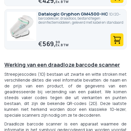
€
429,
Datalogic Gryphon GM4500-HC
1D/2D-
barcodelezer, draadloos, bestand tegen
desinfectiemiddelen, geleverd met kabel en standaard
€
569,
90
Werking van een draadloze barcode scanner
Streepjescodes (1D) bestaan uit zwarte en witte stroken met
verschillende diktes die veel informatie bevatten: de naam en
de prijs van een product, of de gegevens van een
geadresseerde bij verzending van een pakket. We komen
steeds vaker codes tegen die uit vierkanten en punten
bestaan, dit zijn de bekende QR-codes (2D). Deze laatste
kunnen niet herkend worden door een klassieke 1D-lezer,
speciale scanners zijn nodig om ze te decoderen.
Draadloze barcode scanner is een apparaat waarmee de
informatie in het symbool gedecodeerd kan worden voordat