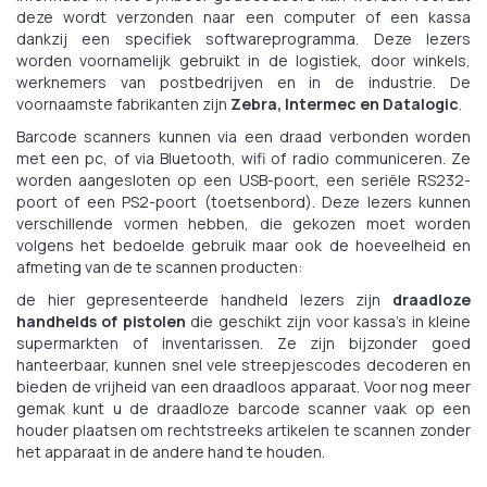
deze wordt verzonden naar een computer of een kassa
dankzij een specifiek softwareprogramma. Deze lezers
worden voornamelijk gebruikt in de logistiek, door winkels,
werknemers van postbedrijven en in de industrie. De
voornaamste fabrikanten zijn
Zebra, Intermec en Datalogic
.
Barcode scanners kunnen via een draad verbonden worden
met een pc, of via Bluetooth, wifi of radio communiceren. Ze
worden aangesloten op een USB-poort, een seriële RS232-
poort of een PS2-poort (toetsenbord). Deze lezers kunnen
verschillende vormen hebben, die gekozen moet worden
volgens het bedoelde gebruik maar ook de hoeveelheid en
afmeting van de te scannen producten:
de hier gepresenteerde handheld lezers zijn
draadloze
handhelds of pistolen
die geschikt zijn voor kassa’s in kleine
supermarkten of inventarissen. Ze zijn bijzonder goed
hanteerbaar, kunnen snel vele streepjescodes decoderen en
bieden de vrijheid van een draadloos apparaat. Voor nog meer
gemak kunt u de draadloze barcode scanner vaak op een
houder plaatsen om rechtstreeks artikelen te scannen zonder
het apparaat in de andere hand te houden.