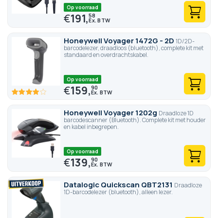
Op voorraad
€
191,
58
Honeywell Voyager 1472G - 2D
1D/2D-
barcodelezer, draadloos (bluetooth), complete kit met
standaard en overdrachtskabel.
Op voorraad
€
159,
90
80
100
% of
Honeywell Voyager 1202g
Draadloze 1D
barcodescanner (Bluetooth). Complete kit met houder
en kabel inbegrepen.
Op voorraad
€
139,
90
Datalogic Quickscan QBT2131
Draadloze
1D-barcodelezer (bluetooth), alleen lezer.