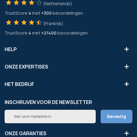
(Netherlands)
TrustScore
4
met
+300
beoordelingen
(Frankrijk)
TrustScore
4
met
+21400
beoordelingen
HELP
ONZE EXPERTISES
HET BEDRIJF
INSCHRIJVEN VOOR DE NEWSLETTER
Abonneer
Bevestig
u
op
onze
ONZE GARANTIES
nieuwsbrief