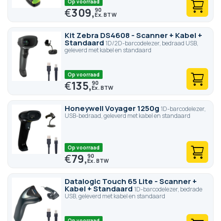
Op voorraad
€
309,
90
Kit Zebra DS4608 - Scanner + Kabel +
Standaard
1D/2D-barcodelezer, bedraad USB,
geleverd met kabel en standaard
Op voorraad
€
135,
90
Honeywell Voyager 1250g
1D-barcodelezer,
USB-bedraad, geleverd met kabel en standaard
Op voorraad
€
79,
90
Datalogic Touch 65 Lite - Scanner +
Kabel + Standaard
1D-barcodelezer, bedrade
USB, geleverd met kabel en standaard
Op voorraad