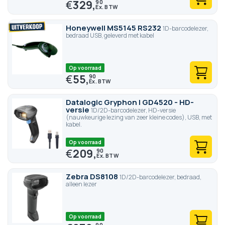
€
329,
90
Honeywell MS5145 RS232
1D-barcodelezer,
bedraad USB, geleverd met kabel
Op voorraad
€
55,
90
Datalogic Gryphon I GD4520 - HD-
versie
1D/2D-barcodelezer, HD-versie
(nauwkeurige lezing van zeer kleine codes), USB, met
kabel.
Op voorraad
€
209,
90
Zebra DS8108
1D/2D-barcodelezer, bedraad,
alleen lezer
Op voorraad
90