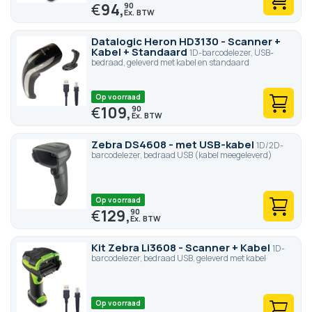
€
94,
90
Datalogic Heron HD3130 - Scanner +
Kabel + Standaard
1D-barcodelezer, USB-
bedraad, geleverd met kabel en standaard
Op voorraad
€
109,
90
Zebra DS4608 - met USB-kabel
1D/2D-
barcodelezer, bedraad USB (kabel meegeleverd)
Op voorraad
€
129,
90
Kit Zebra Li3608 - Scanner + Kabel
1D-
barcodelezer, bedraad USB, geleverd met kabel
Op voorraad