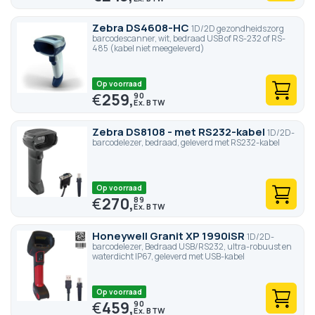
Zebra DS4608-HC
1D/2D gezondheidszorg
barcodescanner, wit, bedraad USB of RS-232 of RS-
485 (kabel niet meegeleverd)
Op voorraad
€
259,
90
Zebra DS8108 - met RS232-kabel
1D/2D-
barcodelezer, bedraad, geleverd met RS232-kabel
Op voorraad
€
270,
89
Honeywell Granit XP 1990iSR
1D/2D-
barcodelezer, Bedraad USB/RS232, ultra-robuust en
waterdicht IP67, geleverd met USB-kabel
Op voorraad
€
459,
90