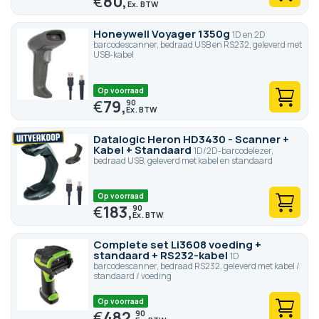
€
80,
Honeywell Voyager 1350g
1D en 2D
barcodescanner, bedraad USB en RS232, geleverd met
USB-kabel
Op voorraad
€
79,
90
Datalogic Heron HD3430 - Scanner +
Kabel + Standaard
1D/2D-barcodelezer,
bedraad USB, geleverd met kabel en standaard
Op voorraad
€
183,
90
Complete set Li3608 voeding +
standaard + RS232-kabel
1D
barcodescanner, bedraad RS232, geleverd met kabel /
standaard / voeding
Op voorraad
€
482,
90