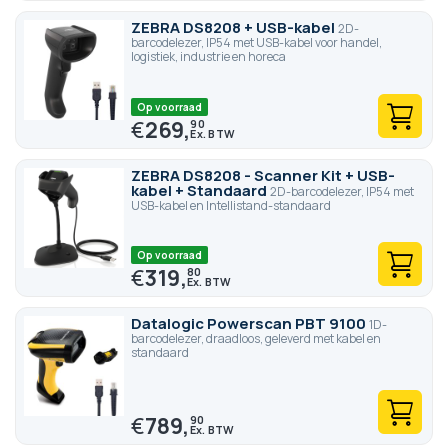
ZEBRA DS8208 + USB-kabel
2D-
barcodelezer, IP54 met USB-kabel voor handel,
logistiek, industrie en horeca
Op voorraad
€
269,
90
ZEBRA DS8208 - Scanner Kit + USB-
kabel + Standaard
2D-barcodelezer, IP54 met
USB-kabel en Intellistand-standaard
Op voorraad
€
319,
80
Datalogic Powerscan PBT 9100
1D-
barcodelezer, draadloos, geleverd met kabel en
standaard
€
789,
90