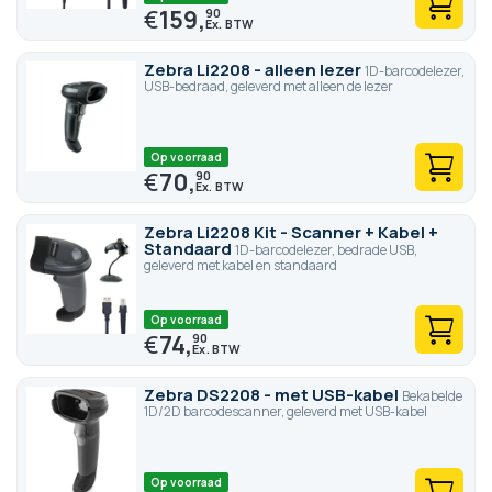
€
159,
90
Zebra Li2208 - alleen lezer
1D-barcodelezer,
USB-bedraad, geleverd met alleen de lezer
Op voorraad
€
70,
90
Zebra Li2208 Kit - Scanner + Kabel +
Standaard
1D-barcodelezer, bedrade USB,
geleverd met kabel en standaard
Op voorraad
€
74,
90
Zebra DS2208 - met USB-kabel
Bekabelde
1D/2D barcodescanner, geleverd met USB-kabel
Op voorraad