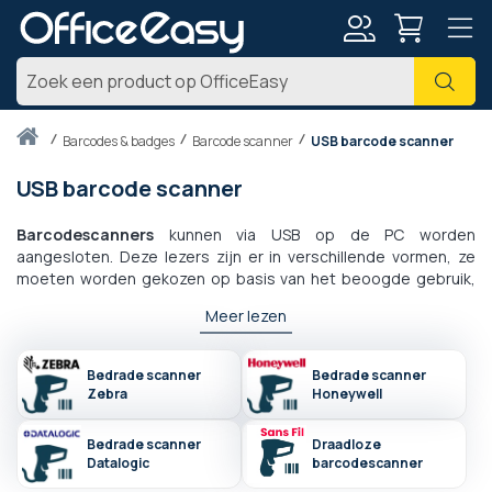
Account
Zoe
Thuis
barcodes & badges
Barcode scanner
USB barcode scanner
USB barcode scanner
Barcodescanners
kunnen via USB op de PC worden
aangesloten. Deze lezers zijn er in verschillende vormen, ze
moeten worden gekozen op basis van het beoogde gebruik,
maar ook op basis van het aantal en de grootte van de te
Meer lezen
scannen items: - De USB-barcodescanners - De
inbouwmodellen zijn uitgerust met een mondstuk om ze in
specifieke apparaten te plaatsen. Deze lezers zijn ideaal voor
Bedrade scanner
Bedrade scanner
supermarkten en hypermarkten omdat ze dagelijks grote
Zebra
Honeywell
hoeveelheden streepjescodes kunnen scannen.
Desktopterminals worden vaak aan een kassa gekoppeld,
Bedrade scanner
Draadloze
maar het kan ook een ander type elektronisch apparaat zijn. Ze
Datalogic
barcodescanner
maken vaak deel uit van een minicomputer en hebben ook een