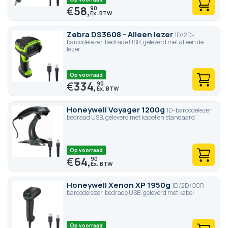
€
58,
90
Zebra DS3608 - Alleen lezer
1D/2D-
barcodelezer, bedrade USB, geleverd met alleen de
lezer
Op voorraad
€
334,
90
Honeywell Voyager 1200g
1D-barcodelezer,
bedraad USB, geleverd met kabel en standaard
Op voorraad
€
64,
90
Honeywell Xenon XP 1950g
1D/2D/OCR-
barcodelezer, bedrade USB, geleverd met kabel
Op voorraad