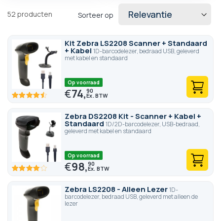
verwijderbaar onderdeel voor het scannen van grote items.
52
producten
Sorteer op
Kit Zebra LS2208 Scanner + Standaard
+ Kabel
1D-barcodelezer, bedraad USB, geleverd
met kabel en standaard
Op voorraad
€
74,
90
90
100
% of
Zebra DS2208 Kit - Scanner + Kabel +
Standaard
1D/2D-barcodelezer, USB-bedraad,
geleverd met kabel en standaard
Op voorraad
€
98,
90
80
100
% of
Zebra LS2208 - Alleen Lezer
1D-
barcodelezer, bedraad USB, geleverd met alleen de
lezer