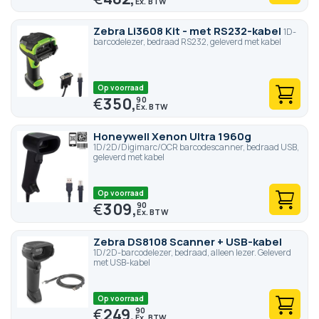
Zebra Li3608 Kit - met RS232-kabel
1D-
barcodelezer, bedraad RS232, geleverd met kabel
Op voorraad
€
350,
90
Honeywell Xenon Ultra 1960g
1D/2D/Digimarc/OCR barcodescanner, bedraad USB,
geleverd met kabel
Op voorraad
€
309,
90
Zebra DS8108 Scanner + USB-kabel
1D/2D-barcodelezer, bedraad, alleen lezer. Geleverd
met USB-kabel
Op voorraad
€
249,
90