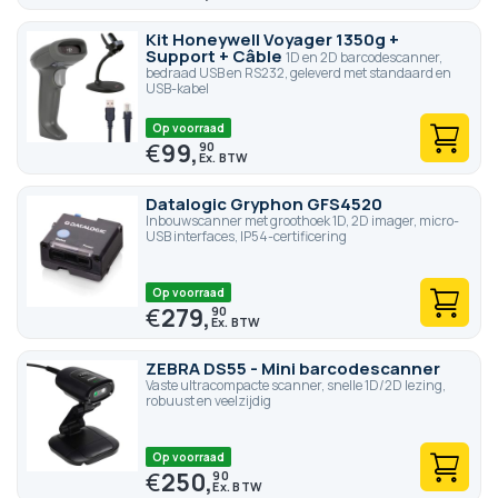
Kit Honeywell Voyager 1350g +
Support + Câble
1D en 2D barcodescanner,
bedraad USB en RS232, geleverd met standaard en
USB-kabel
Op voorraad
€
99,
90
Datalogic Gryphon GFS4520
Inbouwscanner met groothoek 1D, 2D imager, micro-
USB interfaces, IP54-certificering
Op voorraad
€
279,
90
ZEBRA DS55 - Mini barcodescanner
Vaste ultracompacte scanner, snelle 1D/2D lezing,
robuust en veelzijdig
Op voorraad
€
250,
90