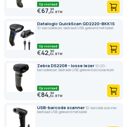
Op voorraad
€
67,
90
Datalogic QuickScan QD2220-BKK1S
1D-barcodelezer, bedraad USB, geleverd met kabel
Op voorraad
€
42,
90
Zebra DS2208 - losse lezer
1D/2D-
barcodelezer, bedrade USB, geleverd als losse lezer
Op voorraad
€
84,
90
USB-barcode scanner
1D-barcode scanner,
bedraad USB, geleverd met kabel