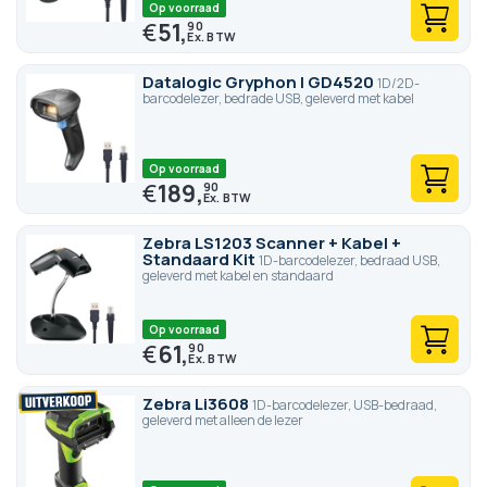
Op voorraad
€
51,
90
Datalogic Gryphon I GD4520
1D/2D-
barcodelezer, bedrade USB, geleverd met kabel
Op voorraad
€
189,
90
Zebra LS1203 Scanner + Kabel +
Standaard Kit
1D-barcodelezer, bedraad USB,
geleverd met kabel en standaard
Op voorraad
€
61,
90
Zebra Li3608
1D-barcodelezer, USB-bedraad,
geleverd met alleen de lezer