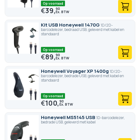
Op voorraad
€
39,
90
Kit USB Honeywell 1470G
1D/2D-
barcodelezer, bedraad USB, geleverd met kabel en
standaard
Op voorraad
€
89,
90
Honeywell Voyager XP 1400g
1D/2D-
barcodelezer, bedrade USB, geleverd met kabel en
standaard
Op voorraad
€
100,
90
Honeywell MS5145 USB
1D-barcodelezer,
bedrade USB, geleverd met kabel