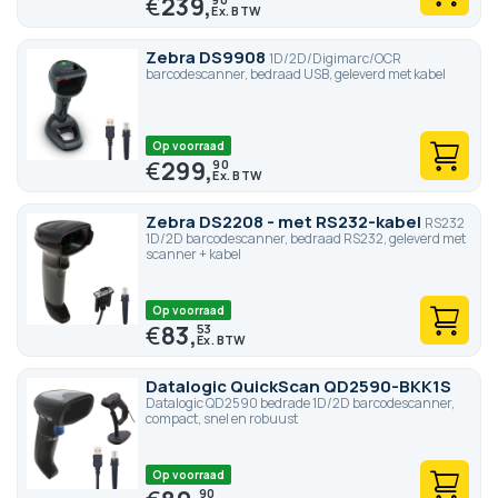
€
239,
Zebra DS9908
1D/2D/Digimarc/OCR
barcodescanner, bedraad USB, geleverd met kabel
Op voorraad
€
299,
90
Zebra DS2208 - met RS232-kabel
RS232
1D/2D barcodescanner, bedraad RS232, geleverd met
scanner + kabel
Op voorraad
€
83,
53
Datalogic QuickScan QD2590-BKK1S
Datalogic QD2590 bedrade 1D/2D barcodescanner,
compact, snel en robuust
Op voorraad
90