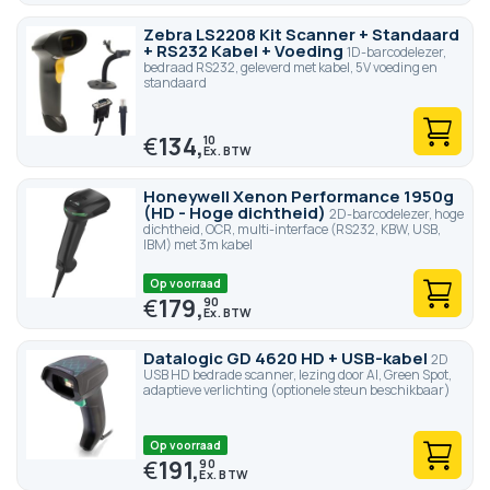
Zebra LS2208 Kit Scanner + Standaard
+ RS232 Kabel + Voeding
1D-barcodelezer,
bedraad RS232, geleverd met kabel, 5V voeding en
standaard
€
134,
10
Honeywell Xenon Performance 1950g
(HD - Hoge dichtheid)
2D-barcodelezer, hoge
dichtheid, OCR, multi-interface (RS232, KBW, USB,
IBM) met 3m kabel
Op voorraad
€
179,
90
Datalogic GD 4620 HD + USB-kabel
2D
USB HD bedrade scanner, lezing door AI, Green Spot,
adaptieve verlichting (optionele steun beschikbaar)
Op voorraad
€
191,
90