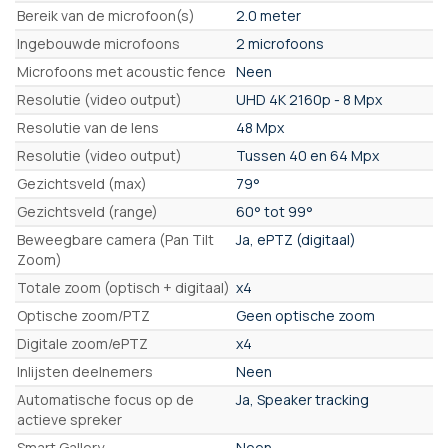
Bereik van de microfoon(s)
2.0 meter
Ingebouwde microfoons
2 microfoons
Microfoons met acoustic fence
Neen
Resolutie (video output)
UHD 4K 2160p - 8 Mpx
Resolutie van de lens
48 Mpx
Resolutie (video output)
Tussen 40 en 64 Mpx
Gezichtsveld (max)
79°
Gezichtsveld (range)
60° tot 99°
Beweegbare camera (Pan Tilt
Ja, ePTZ (digitaal)
Zoom)
Totale zoom (optisch + digitaal)
x4
Optische zoom/PTZ
Geen optische zoom
Digitale zoom/ePTZ
x4
Inlijsten deelnemers
Neen
Automatische focus op de
Ja, Speaker tracking
actieve spreker
Smart Gallery
Neen