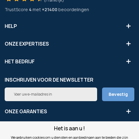
TrustScore
4
met
+21400
beoordelingen
HELP
ONZE EXPERTISES
HET BEDRIJF
INSCHRIJVEN VOOR DE NEWSLETTER
Abonneer
Bevestig
u
op
onze
ONZE GARANTIES
nieuwsbrief
Het is aan u !
LEGAAL
We gebruiken cookies om u diensten en aanbiedingen aan te bieden die zijn