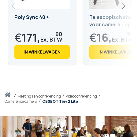
Poly Sync 40 +
Telescopisch statie
voor camera - op d
grond
€
171,
€
16,
90
90
€
208,
€
20,
00
45
IN WINKELWAGEN
IN WINKELWAGEN
Thuis
meetings en conferencing
Videoconferencing
Conference camera
OBSBOT Tiny 2 Lite