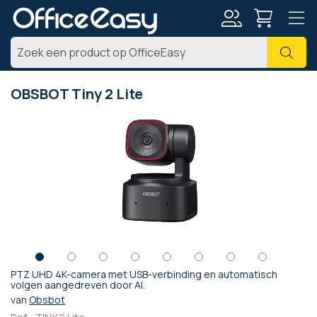
Account
Zoe
OBSBOT Tiny 2 Lite
Ga
naar
het
einde
van
de
afbeeldingen-
gallerij
PTZ UHD 4K-camera met USB-verbinding en automatisch
Ga
volgen aangedreven door AI.
naar
van
Obsbot
het