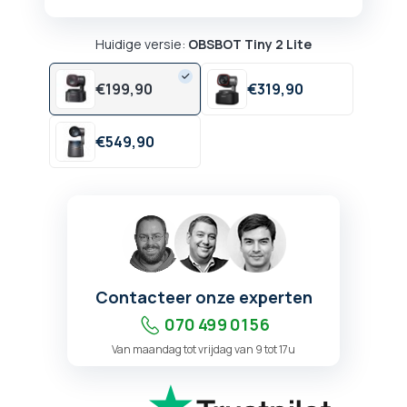
Huidige versie:
OBSBOT Tiny 2 Lite
€
199,
90
€
319,
90
€
549,
90
Contacteer onze experten
070 499 01 56
Van maandag tot vrijdag van 9 tot 17u