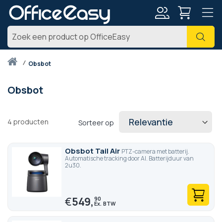
Account
Zoe
Thuis
obsbot
Obsbot
4
producten
Sorteer op
Obsbot Tail Air
PTZ-camera met batterij.
Automatische tracking door AI. Batterijduur van
2u30.
€
549,
90