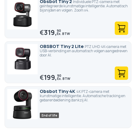
Obsbot Tiny 2
Individuele PTZ-camera met
geïntegreerde kunstmatige intelligentie. Automatisch
bijsnijden en volgen. Zoom x4.
€
319,
90
OBSBOT Tiny 2 Lite
PTZ UHD 4K-camera met
USB-verbinding en automatisch volgen aangedreven
door AI.
€
199,
90
Obsbot Tiny 4K
4K PTZ-camera met
kunstmatige intelligentie. Automatische tracking en
gebarenbediening dankzij AI.
End of life