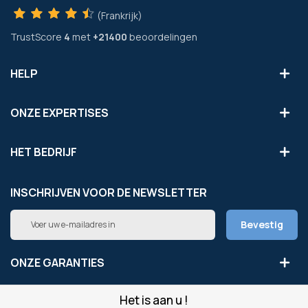
(Frankrijk)
TrustScore
4
met
+21400
beoordelingen
HELP
ONZE EXPERTISES
HET BEDRIJF
INSCHRIJVEN VOOR DE NEWSLETTER
Abonneer
Bevestig
u
op
onze
ONZE GARANTIES
nieuwsbrief
Het is aan u !
LEGAAL