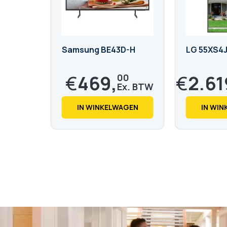
Samsung BE43D-H
LG 55XS4J-
€
469,
€
2.61
00
€
567,
€
3.168,
49
99
IN WINKELWAGEN
IN WI