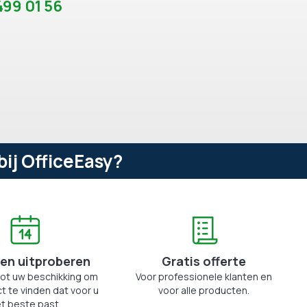
99 01 56
ij OfficeEasy?
en uitproberen
Gratis offerte
tot uw beschikking om
Voor professionele klanten en
t te vinden dat voor u
voor alle producten.
t beste past.