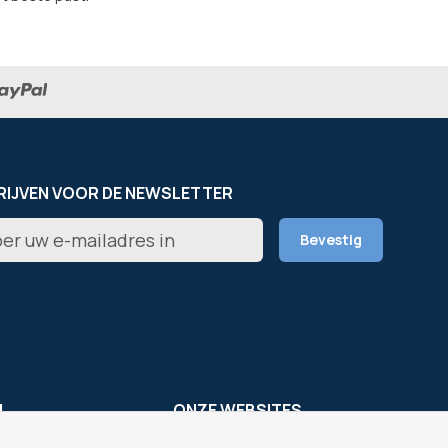
RIJVEN VOOR DE NEWSLETTER
er
Bevestig
rief
L
ONZE WEBSITES
s
OfficeEasy France