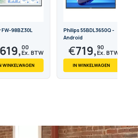
 FW-98BZ30L
Philips 55BDL3650Q -
Android
.619,
€
719,
00
90
8,
€
871,
99
08
N WINKELWAGEN
IN WINKELWAGEN