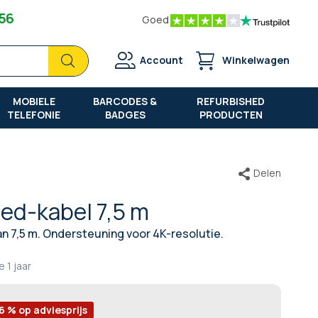
 56
Goed
Zoek
Zoek
Account
Winkelwagen
MOBIELE
BARCODES &
REFURBISHED
TELEFONIE
BADGES
PRODUCTEN
Delen
ed-kabel 7,5 m
n 7,5 m. Ondersteuning voor 4K-resolutie.
e
1 jaar
6 % op adviesprijs