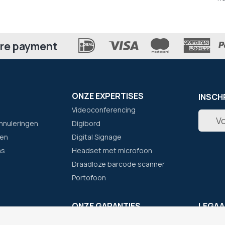
re payment
ONZE EXPERTISES
INSCH
Videoconferencing
Abonne
nnuleringen
Digibord
u
op
en
Digital Signage
onze
ns
Headset met microfoon
nieuwsb
Draadloze barcode scanner
Portofoon
F
ONZE GARANTIES
LEGAA
Eenvoudig bestellen
Cookie