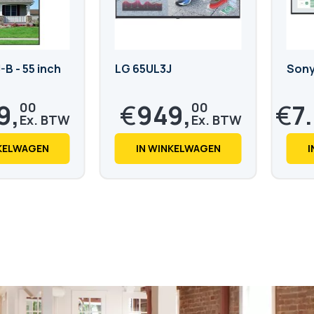
B - 55 inch
LG 65UL3J
Sony
9,
€
949,
€
7
00
00
€
1.148,
€
9.21
29
NKELWAGEN
IN WINKELWAGEN
I