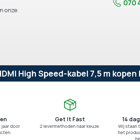
070 4
an onze
MI High Speed-kabel 7,5 m kopen b
zen
Get It Fast
14 dag
 jaar door
2 levermethoden naar keuze.
Wij staan 
cten.
het produc
he