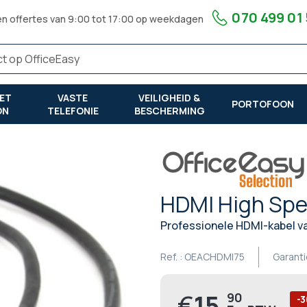
070 499 01
en offertes van 9:00 tot 17:00 op weekdagen
ET
VASTE
VEILIGHEID &
PORTOFOON
ON
TELEFONIE
BESCHERMING
HDMI High Spe
Professionele HDMI-kabel va
Ref. :
OEACHDMI75
Garanti
€
15,
90
Prijs
-3