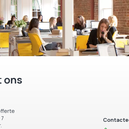
 ons
fferte
 7
Contactee
.