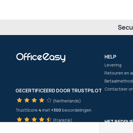
Secu
HELP
Levering
Retouren en a
Betaalmethod
Contacteer o
GECERTIFICEERD DOOR TRUSTPILOT
(Netherlands)
TrustScore
4
met
+300
beoordelingen
(Frankrijk)
HET BEDRIJ
TrustScore
4
met
+21400
beoordelingen
Wie zijn wij?