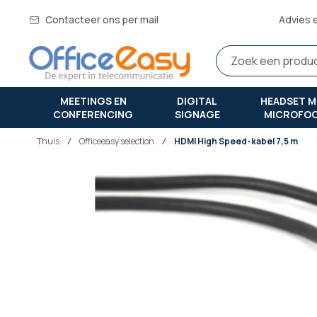
Contacteer ons per mail
Advies 
MEETINGS EN
DIGITAL
HEADSET M
CONFERENCING
SIGNAGE
MICROFO
Thuis
officeeasy selection
HDMI High Speed-kabel 7,5 m
Ga
naar
het
einde
van
de
afbeeldingen-
gallerij