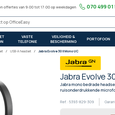
070 499 01
en offertes van 9:00 tot 17:00 op weekdagen
ET
VASTE
VEILIGHEID &
PORTOFOON
ON
TELEFONIE
BESCHERMING
et
USB-A headset
Jabra Evolve 30 II Mono UC
Jabra Evolve 3
Jabra mono bedrade headset
ruisonderdrukkende microf
Ref. :
5393-829-309
Garan