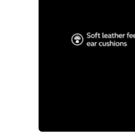
Compatibele Push-to-Talk
Functie ‘mute’
Bluetooth
Controlelampje oproep
Geoptimaliseerd voor Zoom / Skype / Teams
Garantie
Microfoon
Microfoon met onderdrukking van omgevingsgeluid
Opvouwbare headset, makkelijk opbergen
Assortiment van de fabrikant