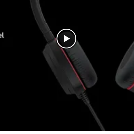
Nee (Teams, Zello, Zebra)
Ja
Nee
Nee
Nee
2 jaar
Standaard microfoonarm
Voor een kalme omgeving
Nee
Jabra Evolve 30