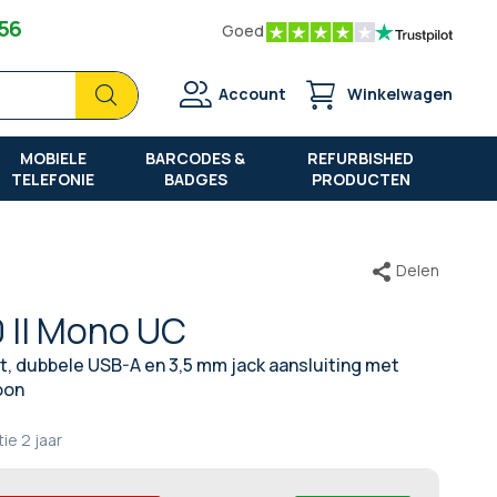
 56
Goed
Zoek
Zoek
Account
Winkelwagen
MOBIELE
BARCODES &
REFURBISHED
TELEFONIE
BADGES
PRODUCTEN
Delen
0 II Mono UC
, dubbele USB-A en 3,5 mm jack aansluiting met
oon
tie
2 jaar