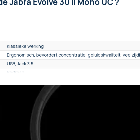
de Jabra Evolve 30 II Mono UC ?
Klassieke werking
Ergonomisch, bevordert concentratie, geluidskwaliteit, veelzijd
USB, Jack 3,5
Bedraad
1 oortje
Nee
Headset met hoofdband
On ear
Intensief
Van synthetisch leer
Nee