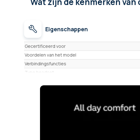
Wat zijn de kenmerken
van 
Eigenschappen
Eigenschappen
Gecertificeerd voor
Voordelen van het model
Verbindingsfuncties
Type headset
Aantal oortjes
Actieve geluidsisolatie
Type headset
Type oortje
Gebruik
Kussentje(s)/Oortje(s)
Gehoorbescherming