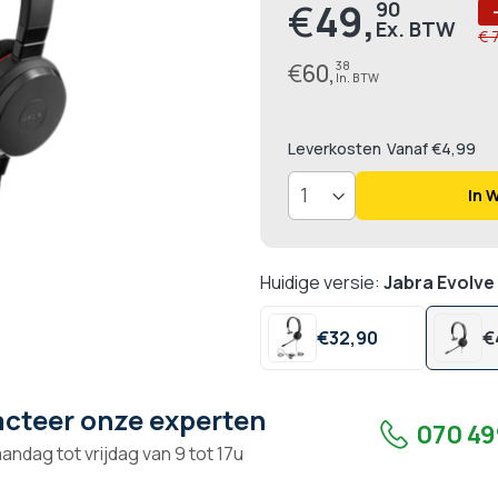
€
49,
90
Prijs
€ 
€
60,
38
Leverkosten
Vanaf €4,99
In 
Huidige versie:
Jabra Evolve
€
32,
90
€
cteer onze experten
070 49
andag tot vrijdag van 9 tot 17u