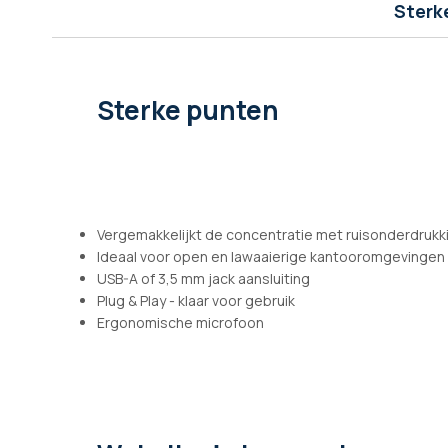
afbeeldingen-
Sterk
gallerij
Sterke punten
Vergemakkelijkt de concentratie met ruisonderdruk
Ideaal voor open en lawaaierige kantooromgevingen
USB-A of 3,5 mm jack aansluiting
Plug & Play - klaar voor gebruik
Ergonomische microfoon