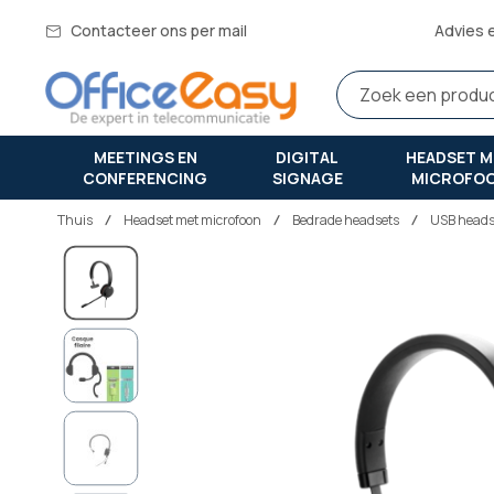
Contacteer ons per mail
Advies 
MEETINGS EN
DIGITAL
HEADSET M
CONFERENCING
SIGNAGE
MICROFO
Thuis
headset met microfoon
Bedrade headsets
USB heads
Ga
naar
het
einde
van
de
afbeeldingen-
gallerij