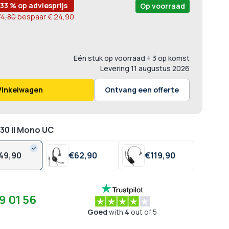
-33 % op adviesprijs
Op voorraad
74,80
bespaar
€ 24,90
Eén stuk op voorraad
+ 3 op komst
Levering
11 augustus 2026
Winkelwagen
Ontvang een offerte
 30 II Mono UC
49,
90
€
62,
90
€
119,
90
9 01 56
Goed
with
4
out of 5