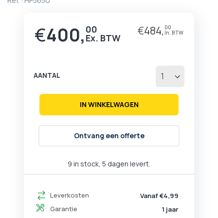
Ref. :
HP565U
begin
van
de
€
400,
00
€
484,
00
afbeeldingen-
gallerij
AANTAL
IN WINKELWAGEN
Ontvang een offerte
9 in stock, 5 dagen levert.
Leverkosten
Vanaf €4,99
Garantie
1 jaar