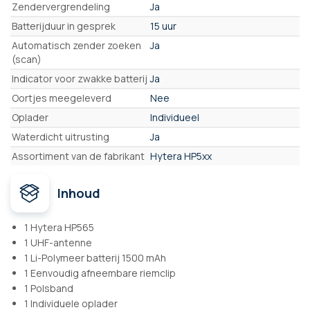
Zendervergrendeling
Ja
Batterijduur in gesprek
15 uur
Automatisch zender zoeken
Ja
(scan)
Indicator voor zwakke batterij
Ja
Oortjes meegeleverd
Nee
Oplader
Individueel
Waterdicht uitrusting
Ja
Assortiment van de fabrikant
Hytera HP5xx
Inhoud
1 Hytera HP565
1 UHF-antenne
1 Li-Polymeer batterij 1500 mAh
1 Eenvoudig afneembare riemclip
1 Polsband
1 Individuele oplader