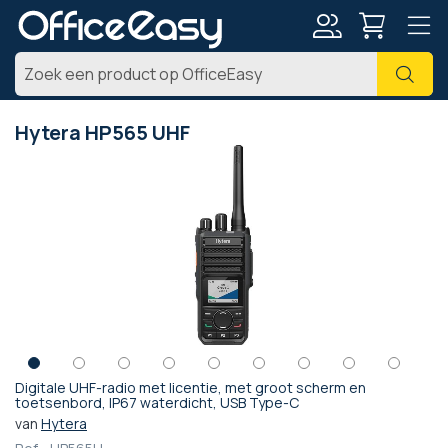
Account
Zoe
Hytera HP565 UHF
Ga
naar
het
einde
van
de
afbeeldingen-
gallerij
Digitale UHF-radio met licentie, met groot scherm en
Ga
toetsenbord, IP67 waterdicht, USB Type-C
naar
van
Hytera
het