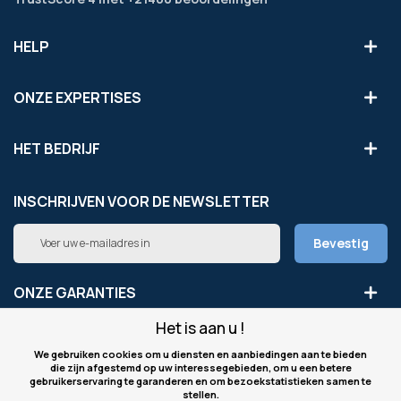
HELP
ONZE EXPERTISES
HET BEDRIJF
INSCHRIJVEN VOOR DE NEWSLETTER
Abonneer
Bevestig
u
op
onze
ONZE GARANTIES
nieuwsbrief
Het is aan u !
LEGAAL
We gebruiken cookies om u diensten en aanbiedingen aan te bieden
die zijn afgestemd op uw interessegebieden, om u een betere
gebruikerservaring te garanderen en om bezoekstatistieken samen te
ONZE WEBSITES
stellen.