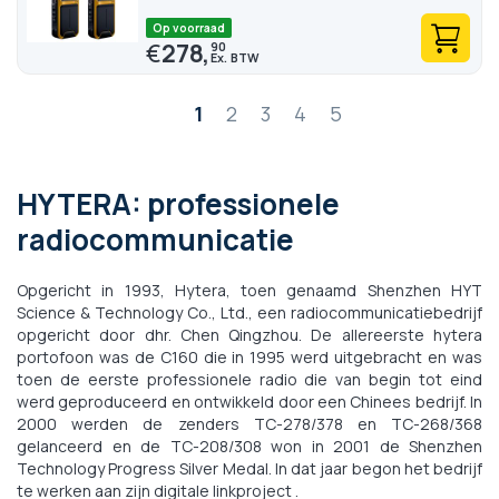
Op voorraad
€
278,
90
Pagina
1
2
3
4
5
HYTERA: professionele
radiocommunicatie
Opgericht in 1993, Hytera, toen genaamd Shenzhen HYT
Science & Technology Co., Ltd., een radiocommunicatiebedrijf
opgericht door dhr. Chen Qingzhou. De allereerste hytera
portofoon was de C160 die in 1995 werd uitgebracht en was
toen de eerste professionele radio die van begin tot eind
werd geproduceerd en ontwikkeld door een Chinees bedrijf. In
2000 werden de zenders TC-278/378 en TC-268/368
gelanceerd en de TC-208/308 won in 2001 de Shenzhen
Technology Progress Silver Medal. In dat jaar begon het bedrijf
te werken aan zijn digitale linkproject .