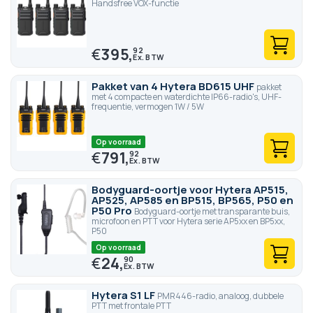
Handsfree VOX-functie
€
395,
92
Pakket van 4 Hytera BD615 UHF
pakket
met 4 compacte en waterdichte IP66-radio's, UHF-
frequentie, vermogen 1W / 5W
Op voorraad
€
791,
92
Bodyguard-oortje voor Hytera AP515,
AP525, AP585 en BP515, BP565, P50 en
P50 Pro
Bodyguard-oortje met transparante buis,
microfoon en PTT voor Hytera serie AP5xx en BP5xx,
P50
Op voorraad
€
24,
90
Hytera S1 LF
PMR446-radio, analoog, dubbele
PTT met frontale PTT