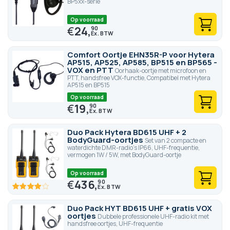
BP5xx-serie
Op voorraad
€
24,
90
Comfort Oortje EHN35R-P voor Hytera
AP515, AP525, AP585, BP515 en BP565 -
VOX en PTT
Oorhaak-oortje met microfoon en
PTT, handsfree VOX-functie, Compatibel met Hytera
AP515 en BP515
Op voorraad
€
19,
90
Duo Pack Hytera BD615 UHF + 2
BodyGuard-oortjes
Set van 2 compacte en
waterdichte DMR-radio's IP66, UHF-frequentie,
vermogen 1W / 5W, met BodyGuard-oortje
Op voorraad
€
436,
90
80
100
% of
Duo Pack HYT BD615 UHF + gratis VOX
oortjes
Dubbele professionele UHF-radio kit met
handsfree oortjes, UHF-frequentie