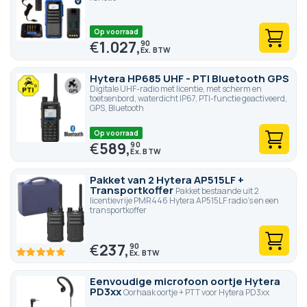
Op voorraad
€
1.027,
90
Hytera HP685 UHF - PTI Bluetooth GPS
Digitale UHF-radio met licentie, met scherm en
toetsenbord, waterdicht IP67, PTI-functie geactiveerd,
GPS, Bluetooth
Op voorraad
€
589,
90
Pakket van 2 Hytera AP515LF +
Transportkoffer
Pakket bestaande uit 2
licentievrije PMR446 Hytera AP515LF radio's en een
transportkoffer
€
237,
90
100
100
% of
Eenvoudige microfoon oortje Hytera
PD3xx
Oorhaak oortje + PTT voor Hytera PD3xx