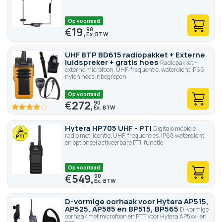
Op voorraad
€
19,
90
UHF BTP BD615 radiopakket + Externe
luidspreker + gratis hoes
Radiopakket +
externe microfoon, UHF-frequentie, waterdicht IP66,
nylon hoes inbegrepen
Op voorraad
€
272,
90
80
100
% of
Hytera HP705 UHF - PTI
Digitale mobiele
radio met licentie, UHF-frequenties, IP68 waterdicht
en optioneel activeerbare PTI-functie
Op voorraad
€
549,
90
D-vormige oorhaak voor Hytera AP515,
AP525, AP585 en BP515, BP565
D-vormige
oorhaak met microfoon en PTT voor Hytera AP5xx- en