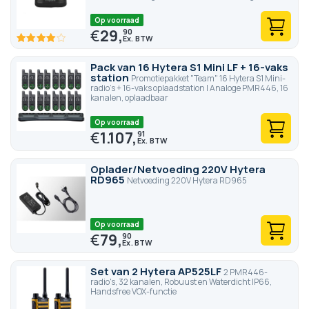
Op voorraad
€
29,
90
80
100
% of
Pack van 16 Hytera S1 Mini LF + 16-vaks
station
Promotiepakket "Team" 16 Hytera S1 Mini-
radio's + 16-vaks oplaadstation | Analoge PMR446, 16
kanalen, oplaadbaar
Op voorraad
€
1.107,
91
Oplader/Netvoeding 220V Hytera
RD965
Netvoeding 220V Hytera RD965
Op voorraad
€
79,
90
Set van 2 Hytera AP525LF
2 PMR446-
radio's, 32 kanalen, Robuust en Waterdicht IP66,
Handsfree VOX-functie