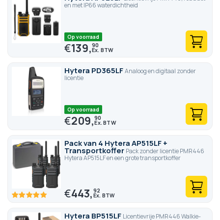
en met IP66 waterdichtheid
Op voorraad
€
139,
90
Hytera PD365LF
Analoog en digitaal zonder
licentie
Op voorraad
€
209,
90
Pack van 4 Hytera AP515LF +
Transportkoffer
Pack zonder licentie PMR446
Hytera AP515LF en een grote transportkoffer
€
443,
92
100
100
% of
Hytera BP515LF
Licentievrije PMR446 Walkie-