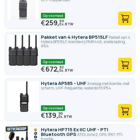
Op voorraad
€
259,
90
Pakket van 4 Hytera BP515LF
Pakket van 4
Hytera BP515LF, licentievrij PMR446, snelle lading,
IP54
Op voorraad
€
672,
92
Hytera AP585 - UHF
Analoog met licentie, met
scherm, UHF-frequentie, waterdicht IP54
Op voorraad
€
139,
90
Hytera HP715 Ex IIC UHF - PTI
Bluetooth GPS
ATEX zone 2, GPS, IP67, PTI-
functie