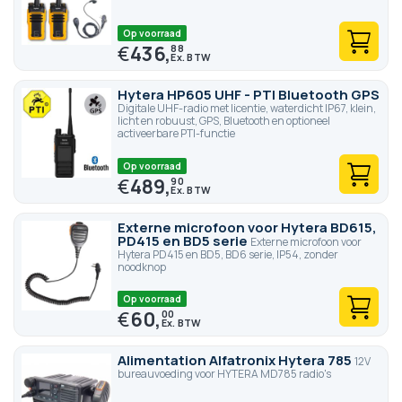
Op voorraad
€
436,
88
Hytera HP605 UHF - PTI Bluetooth GPS
Digitale UHF-radio met licentie, waterdicht IP67, klein,
licht en robuust, GPS, Bluetooth en optioneel
activeerbare PTI-functie
Op voorraad
€
489,
90
Externe microfoon voor Hytera BD615,
PD415 en BD5 serie
Externe microfoon voor
Hytera PD415 en BD5, BD6 serie, IP54, zonder
noodknop
Op voorraad
€
60,
00
Alimentation Alfatronix Hytera 785
12V
bureauvoeding voor HYTERA MD785 radio's