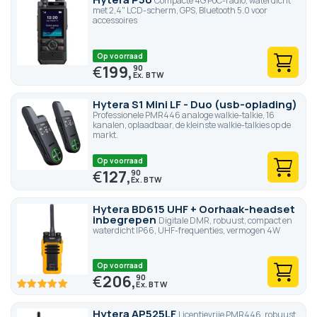
Compacte 4G PoC-radio, waterdicht
met 2,4" LCD-scherm, GPS, Bluetooth 5.0 voor
accessoires
Op voorraad
€
199,
90
Hytera S1 Mini LF - Duo (usb-oplading)
Professionele PMR446 analoge walkie-talkie, 16
kanalen, oplaadbaar, de kleinste walkie-talkies op de
markt.
Op voorraad
€
127,
90
Hytera BD615 UHF + Oorhaak-headset
inbegrepen
Digitale DMR, robuust, compact en
waterdicht IP66, UHF-frequenties, vermogen 4W
Op voorraad
€
206,
90
100
100
% of
Hytera AP525LF
Licentievrije PMR446, robuust