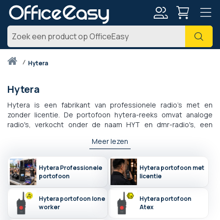
Account
Zoe
Thuis
hytera
Hytera
Hytera is een fabrikant van professionele radio's met en
zonder licentie. De portofoon hytera-reeks omvat analoge
radio's, verkocht onder de naam HYT en dmr-radio's, een
digitaal referentiesysteem voor
veilige professionele
Meer lezen
communicatie
, verkocht onder de naam hytera. Alle draagbare
hytera-radiozendontvangers hebben een compact formaat
dat ideaal is voor gebruikers en zorgen op basis van hun
Hytera Professionele
Hytera portofoon met
emissievermogen voor een ideaal radiodekkingsgebied voor
portofoon
licentie
professionele toepassingen. Hytera is ook een fabrikant van
atex-producten, camera's voor voetgangers en "poc"-
Hytera portofoon lone
Hytera portofoon
systemen (push-to-talk via cellulair).
worker
Atex