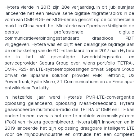
Hytera vierde in 2013 zijn 20e verjaardag. In dit jubileumjaar
lanceerde het een nieuwe serie digitale migratieradio's in de
vorm van DMR PD6- en MD6-series gericht op de commerciële
markt. In China heeft het Ministerie van Openbare Veiligheid de
eerste professionele digitale
communicatieverbindingsstandaard draadloos PDT
vrijgegeven. Hytera was en blijft een belangrijke bijdrage aan
de ontwikkeling van de PDT-standaard. In mei 2017 nam Hytera
de in het VK gevestigde tweerichtingsradio- en
serviceprovider Sepura Group over, wiens portfolio TETRA-,
DMR-, P25- en LTE-systeemoplossingen omvat. Sepura Group
omvat de Spaanse solution provider PMR Teltronic, US
PowerTrunk, Fydle Micro, 3T Communications en de Finse app-
ontwikkelaar Portalify.
In hetzelfde jaar werd Hytera's PMR-LTE-convergentie
oplossing gelanceerd, oplossing iMesh-breedband, Hytera
geavanceerde multimode-radio die TETRA of DMR en LTE kan
ondersteunen, evenals het eerste mobiele voicemailsysteem
(PoC) van Hytera gecombineerd. Hytera blijft innoveren en in
2019 lanceerde het zijn oplossing draagbare Intelligent LTE
voor de mijnbouwindustrie en onthulde het een compleet