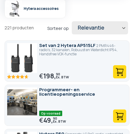
Hytera accessoires
221
producten
Sorteer op
Set van 2 Hytera AP515LF
2 PMR446-
radio's, 32 kanalen, Robuust en Waterdicht IP54,
Handsfree VOX-functie
€
198,
90
93.4
100
% of
Programmeer- en
licentieopeningsservice
Op voorraad
€
49,
90
Hytera P50