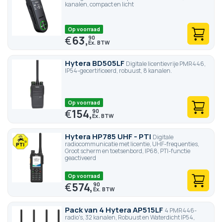
kanalen, compact en licht
Op voorraad
€
63,
90
Hytera BD505LF
Digitale licentievrije PMR446,
IP54-gecertificeerd, robuust, 8 kanalen.
Op voorraad
€
154,
90
Hytera HP785 UHF - PTI
Digitale
radiocommunicatie met licentie, UHF-frequenties,
Groot scherm en toetsenbord, IP68, PTI-functie
geactiveerd
Op voorraad
€
574,
90
Pack van 4 Hytera AP515LF
4 PMR446-
radio's, 32 kanalen, Robuust en Waterdicht IP54,