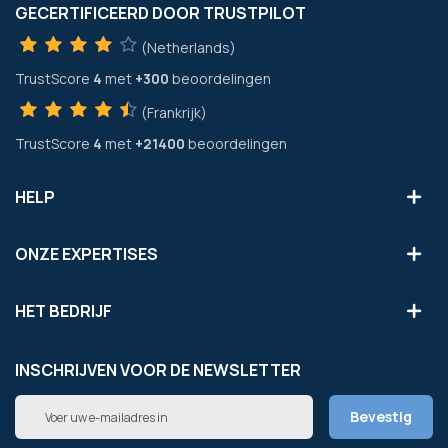
GECERTIFICEERD DOOR TRUSTPILOT
(Netherlands)
TrustScore
4
met
+300
beoordelingen
(Frankrijk)
TrustScore
4
met
+21400
beoordelingen
HELP
ONZE EXPERTISES
HET BEDRIJF
INSCHRIJVEN VOOR DE NEWSLETTER
Abonneer
Bevestig
u
op