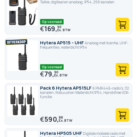
Talkie, digitaal en analoog, IP54, 256 kanalen
Op voorraad
€
169,
90
Hytera AP515 - UHF
Analoog met licentie, UHF-
frequenties, waterdicht IP54
Op voorraad
€
79,
90
Pack 6 Hytera AP515LF
6 PMR446-radio's, 32
kanalen, Robuust en Waterdicht IP54, Handsfree VOX-
functie
€
590,
88
Hytera HP505 UHF
Digitale mobiele radio met