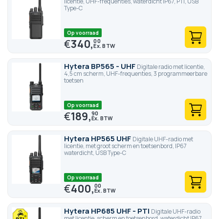
licentie, UHF-frequenties, waterdicht IP67, PTI, USB
Type-C
Op voorraad
€
340,
00
Hytera BP565 - UHF
Digitale radio met licentie,
4,5 cm scherm, UHF-frequenties, 3 programmeerbare
toetsen
Op voorraad
€
189,
90
Hytera HP565 UHF
Digitale UHF-radio met
licentie, met groot scherm en toetsenbord, IP67
waterdicht, USB Type-C
Op voorraad
€
400,
00
Hytera HP685 UHF - PTI
Digitale UHF-radio
met licentie, scherm en toetsenbord, waterdicht IP67,