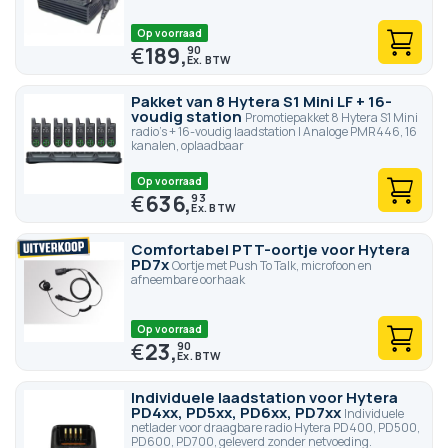
Op voorraad
€
189,
90
Pakket van 8 Hytera S1 Mini LF + 16-
voudig station
Promotiepakket 8 Hytera S1 Mini
radio's + 16-voudig laadstation | Analoge PMR446, 16
kanalen, oplaadbaar
Op voorraad
€
636,
93
Comfortabel PTT-oortje voor Hytera
PD7x
Oortje met Push To Talk, microfoon en
afneembare oorhaak
Op voorraad
€
23,
90
Individuele laadstation voor Hytera
PD4xx, PD5xx, PD6xx, PD7xx
Individuele
netlader voor draagbare radio Hytera PD400, PD500,
PD600, PD700, geleverd zonder netvoeding.