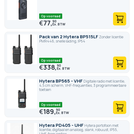
Op voorraad
€
77,
90
Pack van 2 Hytera BP515LF
Zonder licentie
PMR446, snelle lading, IP54
Op voorraad
€
338,
90
Hytera BP565 - VHF
Digitale radio met licentie,
4,5 cm scherm, VHF-frequenties, 3 programmeerbare
toetsen
Op voorraad
€
189,
90
Hytera PD405 - UHF
Hytera portofoon met
licentie, digitaal en analoog, slank, robuust, IP55,
UHF-frequenties