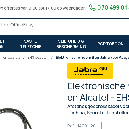
070 499 01
en offertes van 9:00 tot 17:00 op weekdagen
ET
VASTE
VEILIGHEID &
PORTOFOON
ON
TELEFONIE
BESCHERMING
men op afstand - EHS-adapter
Elektronische hoornlifter Jabra voor Avaya
Elektronische 
en Alcatel - E
Afstandsgesprekskabel voor 
Toshiba, Shoretel toestelle
Ref. :
14201-20