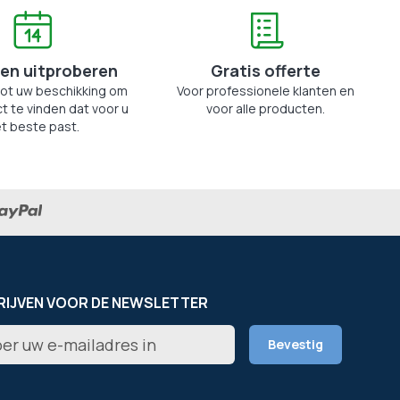
en uitproberen
Gratis offerte
tot uw beschikking om
Voor professionele klanten en
t te vinden dat voor u
voor alle producten.
t beste past.
RIJVEN VOOR DE NEWSLETTER
er
Bevestig