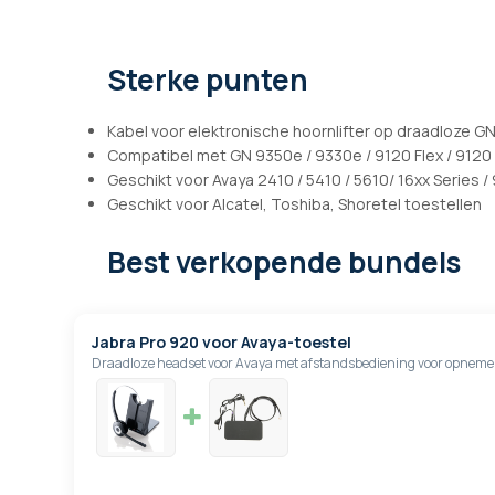
afbeeldingen-
gallerij
Sterke punten
Kabel voor elektronische hoornlifter op draadloze G
Compatibel met GN 9350e / 9330e / 9120 Flex / 9120
Geschikt voor Avaya 2410 / 5410 / 5610/ 16xx Series /
Geschikt voor Alcatel, Toshiba, Shoretel toestellen
Best verkopende bundels
Jabra Pro 920 voor Avaya-toestel
Draadloze headset voor Avaya met afstandsbediening voor opnem