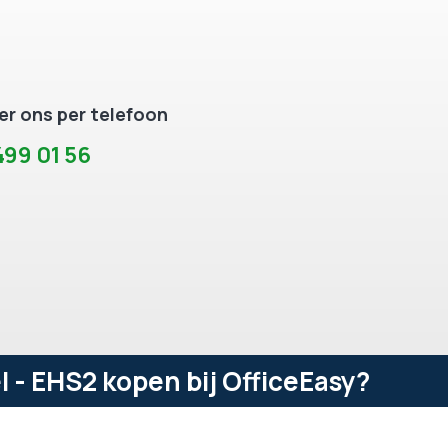
r ons per telefoon
99 01 56
 - EHS2 kopen bij OfficeEasy?