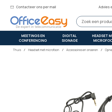
Contacteer ons per mail
Advies 
MEETINGS EN
DIGITAL
HEADSET M
CONFERENCING
SIGNAGE
MICROFO
Thuis
headset met microfoon
Accessoires en snoeren
Opne
Ga
naar
het
einde
van
de
afbeeldingen-
gallerij