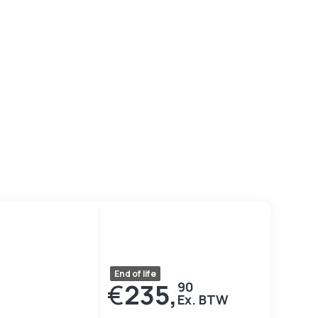
End of life
€
235,
90