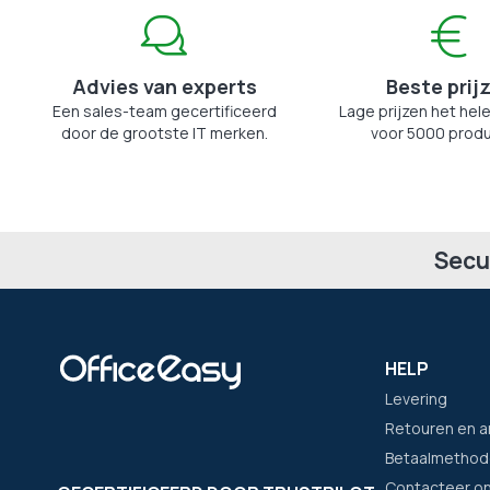
Advies van experts
Beste prij
Een sales-team gecertificeerd
Lage prijzen het hele
door de grootste IT merken.
voor 5000 produ
Secu
HELP
Levering
Retouren en a
Betaalmethod
Contacteer o