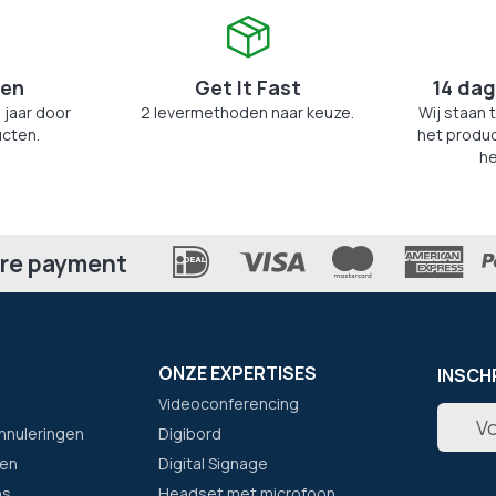
zen
Get It Fast
14 dag
 jaar door
2 levermethoden naar keuze.
Wij staan 
cten.
het produc
he
re payment
ONZE EXPERTISES
INSCH
Videoconferencing
Abonne
nnuleringen
Digibord
u
op
en
Digital Signage
onze
ns
Headset met microfoon