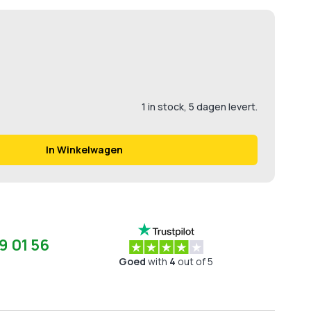
1 in stock, 5 dagen levert.
In Winkelwagen
9 01 56
Goed
with
4
out of 5