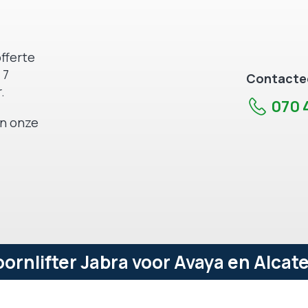
fferte
 7
Contactee
.
070 4
an onze
rnlifter Jabra voor Avaya en Alcatel