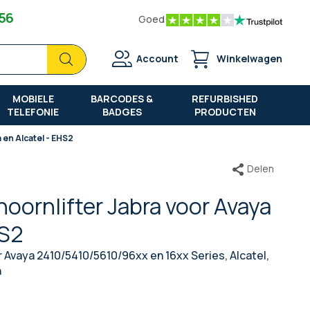
 56
Goed
Zoek
Zoek
Account
Winkelwagen
MOBIELE
BARCODES &
REFURBISHED
TELEFONIE
BADGES
PRODUCTEN
 en Alcatel - EHS2
Delen
hoornlifter Jabra voor Avaya
HS2
Avaya 2410/5410/5610/96xx en 16xx Series, Alcatel,
n