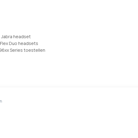
N Jabra headset
 Flex Duo headsets
 96xx Series toestellen
en