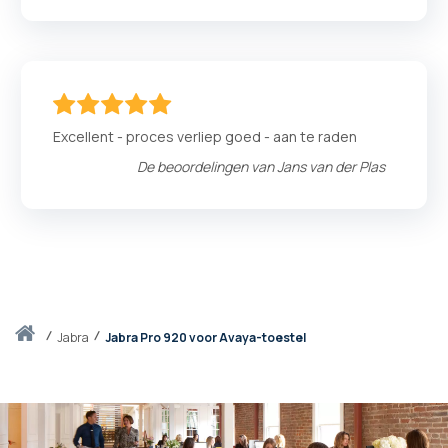
100
100
% of
Excellent - proces verliep goed - aan te raden
De beoordelingen van
Jans van der Plas
Thuis
jabra
Jabra Pro 920 voor Avaya-toestel