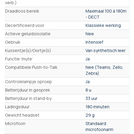
verb.)
Draadloos bereik
Maximaal 100 à 180m
- DECT
Gecertificeerd voor
Klassieke werking
Actieve geluidsisolatie
Nee
Gebruik
Intensief
Kussentje(s)/Oortje(s)
Van synthetisch leer
Functie ‘mute’
Ja
Compatibele Push-to-Talk
Nee (Teams, Zello,
Zebra)
Controlelampje oproep
Ja
Batterijduur in gesprek
8 u
Batterijduur in stand-by
33 uur
Ladingsduur
180 minuten
Gewicht headset
29 g
Microfoon
Standaard
microfoonarm