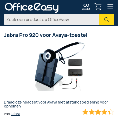
Account
Zoe
Jabra Pro 920 voor Avaya-toestel
Ga
naar
het
einde
van
de
afbeeldingen-
gallerij
Draadloze headset voor Avaya met afstandsbediening voor
Ga
opnemen
naar
van
Jabra
het
88
100
% of