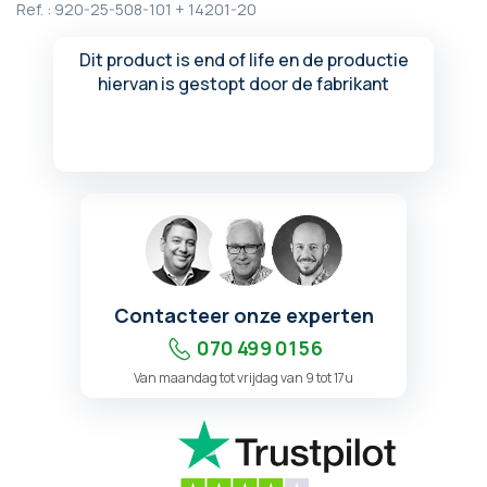
Ref. :
920-25-508-101 + 14201-20
begin
van
de
Dit product is end of life en de productie
afbeeldingen-
hiervan is gestopt door de fabrikant
gallerij
Contacteer onze experten
070 499 01 56
Van maandag tot vrijdag van 9 tot 17u