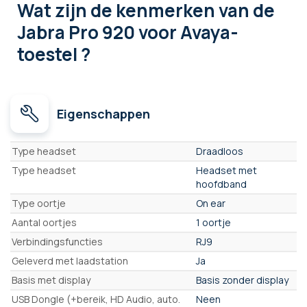
Wat zijn de kenmerken
van de
Jabra Pro 920 voor Avaya-
toestel ?
Eigenschappen
Eigenschappen
Type headset
Draadloos
Type headset
Headset met
hoofdband
Type oortje
On ear
Aantal oortjes
1 oortje
Verbindingsfuncties
RJ9
Geleverd met laadstation
Ja
Basis met display
Basis zonder display
USB Dongle (+bereik, HD Audio, auto.
Neen