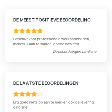
DE MEEST POSITIEVE BEOORDELING
100
100
% of
Geschikt voor professionele werkzaamheden,
makkelijk aan te sluiten, goede kwaliteit
De beoordelingen van
René
DE LAATSTE BEOORDELINGEN
80
100
% of
Erg goed niets op aan te merken ook de levering
ging snel