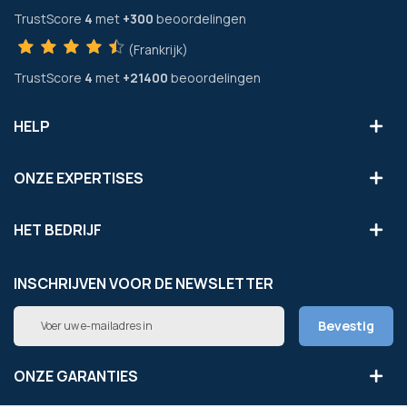
TrustScore
4
met
+300
beoordelingen
(Frankrijk)
TrustScore
4
met
+21400
beoordelingen
HELP
ONZE EXPERTISES
HET BEDRIJF
INSCHRIJVEN VOOR DE NEWSLETTER
Abonneer
Bevestig
u
op
onze
ONZE GARANTIES
nieuwsbrief