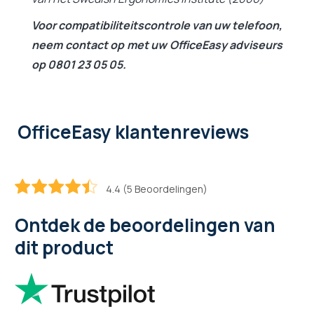
Voor compatibiliteitscontrole van uw telefoon,
neem contact op met uw OfficeEasy adviseurs
op 0801 23 05 05.
OfficeEasy klantenreviews
4.4 (5 Beoordelingen)
88
100
% of
Ontdek de beoordelingen van
dit product