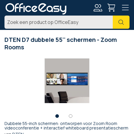
Account
Zoe
DTEN D7 dubbele 55'' schermen - Zoom
Rooms
Ga
naar
het
einde
van
de
afbeeldingen-
gallerij
Dubbele 55-inch schermen: ontworpen voor Zoom Room
Ga
videoconferentie + interactief whiteboard presentatiescherm
naar