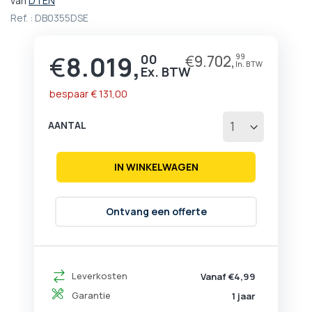
van
DTEN
het
Ref. :
DB0355DSE
begin
van
de
€
8.019,
00
€
9.702,
99
Prijs
afbeeldingen-
gallerij
bespaar
€ 131,00
AANTAL
IN WINKELWAGEN
Ontvang een offerte
Leverkosten
Vanaf €4,99
Garantie
1 jaar