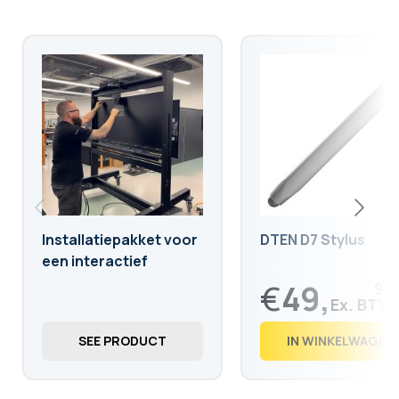
Installatiepakket voor
DTEN D7 Stylus
een interactief
scherm op verrijdbare
€
49,
90
standaard
€
60,
38
SEE PRODUCT
IN WINKELWAGEN