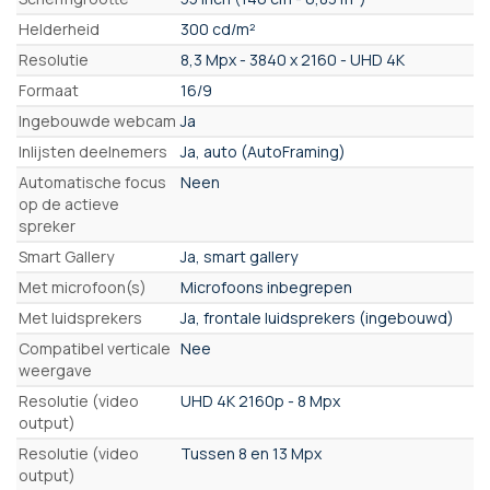
Helderheid
300 cd/m²
Resolutie
8,3 Mpx - 3840 x 2160 - UHD 4K
Formaat
16/9
Ingebouwde webcam
Ja
Inlijsten deelnemers
Ja, auto (AutoFraming)
Automatische focus
Neen
op de actieve
spreker
Smart Gallery
Ja, smart gallery
Met microfoon(s)
Microfoons inbegrepen
Met luidsprekers
Ja, frontale luidsprekers (ingebouwd)
Compatibel verticale
Nee
weergave
Resolutie (video
UHD 4K 2160p - 8 Mpx
output)
Resolutie (video
Tussen 8 en 13 Mpx
output)