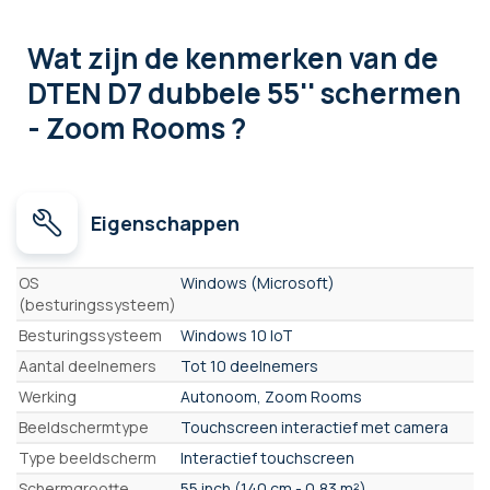
Wat zijn de kenmerken
van de
DTEN D7 dubbele 55'' schermen
- Zoom Rooms ?
Eigenschappen
Eigenschappen
OS
Windows (Microsoft)
(besturingssysteem)
Besturingssysteem
Windows 10 IoT
Aantal deelnemers
Tot 10 deelnemers
Werking
Autonoom, Zoom Rooms
Beeldschermtype
Touchscreen interactief met camera
Type beeldscherm
Interactief touchscreen
Schermgrootte
55 inch (140 cm - 0,83 m²)