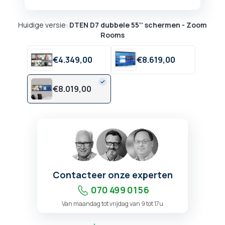
Huidige versie:
DTEN D7 dubbele 55'' schermen - Zoom
Rooms
€
4.349,
00
€
8.619,
00
€
8.019,
00
Contacteer onze experten
070 499 01 56
Van maandag tot vrijdag van 9 tot 17u