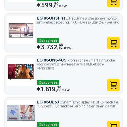
€
599,
90
LG 86UH5F-H
Ultradunne professionele monitor,
anti-reflectiecoating, 4K UHD-resolutie, 24/7 werking
Op voorraad
€
3.732,
90
LG 86UN640S
Professionele Smart TV, functie
voor dynamische weergave, WIFI/Bluetooth-
verbinding
Op voorraad
€
1.619,
90
LG 86UL3J
Dynamisch display, 4K UHD-resolutie,
16/7 gebruik, draadloze verbinding en delen via WIFI
Op voorraad