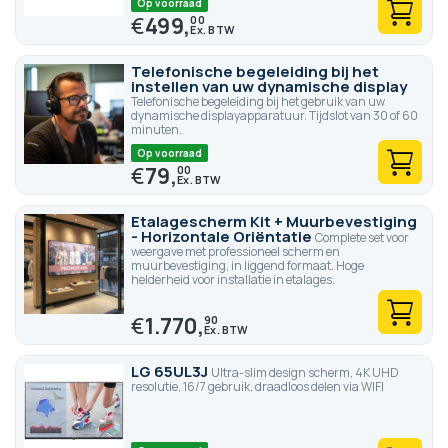
Op voorraad
€
499,
00
Telefonische begeleiding bij het
instellen van uw dynamische display
Telefonische begeleiding bij het gebruik van uw
dynamische displayapparatuur. Tijdslot van 30 of 60
minuten.
Op voorraad
€
79,
00
Etalagescherm Kit + Muurbevestiging
- Horizontale Oriëntatie
Complete set voor
weergave met professioneel scherm en
muurbevestiging, in liggend formaat. Hoge
helderheid voor installatie in etalages.
€
1.770,
90
LG 65UL3J
Ultra-slim design scherm, 4K UHD
resolutie, 16/7 gebruik, draadloos delen via WIFI