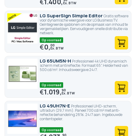
€
1.400,
LG SuperSign Simple Editor
Gratis software
voor dynamische weergave voor LG Business TV.
Geïntegreerde sjablonen om de opmaak van inhoud te
vergemakkelijken. Eenvoudige en snelle distributie via
netwerk.
Op voorraad
€
0,
00
LG 65UM5N-H
Professioneel 4k UHD dynamisch
scherm met antireflectie. Formaat 65". Helderheid van
500 cd/m². Inhoudsweergave 24/7.
Op voorraad
€
1.019,
90
LG 49UH7N-E
Professioneel UHD-scherm,
ultradun (29,7 mm). Paneel 700 cd/m² met anti-
reflectie behandeling 28%. 24/7 aan. Ingebouwde
contentspeler.
Op voorraad
90