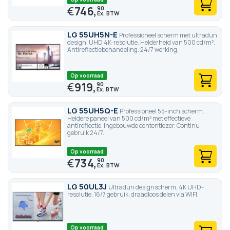
€
746,
90
LG 55UH5N-E
Professioneel scherm met ultradun
design. UHD 4K-resolutie. Helderheid van 500 cd/m².
Antireflectiebehandeling. 24/7 werking.
Op voorraad
€
919,
90
LG 55UH5Q-E
Professioneel 55-inch scherm.
Heldere paneel van 500 cd/m² met effectieve
antireflectie. Ingebouwde contentlezer. Continu
gebruik 24/7.
Op voorraad
€
734,
90
LG 50UL3J
Ultradun designscherm, 4K UHD-
resolutie, 16/7 gebruik, draadloos delen via WIFI
Op voorraad