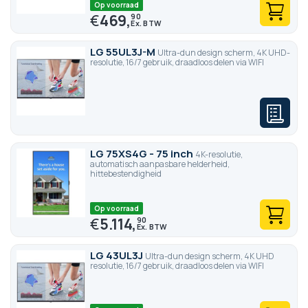
Op voorraad
€
469,
90
LG 55UL3J-M
Ultra-dun design scherm, 4K UHD-
resolutie, 16/7 gebruik, draadloos delen via WIFI
LG 75XS4G - 75 inch
4K-resolutie,
automatisch aanpasbare helderheid,
hittebestendigheid
Op voorraad
€
5.114,
90
LG 43UL3J
Ultra-dun design scherm, 4K UHD
resolutie, 16/7 gebruik, draadloos delen via WIFI