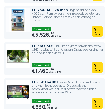
LG 75XS4P - 75 inch
Hoge helderheid van
4000 cd/m² om uw berichten in de etalage te tonen.
Beheer uw inhoud ter plaatse via een webpagina
gratis.
Op voorraad
€
5.528,
90
LG 86UL3Q-E
86-inch dynamisch display met 4K
UHD-resolutie. 16 uur/dag aan. Draadloze verbinding
en inhoud delen via WIFI.
Op voorraad
€
1.460,
90
LG 55PK640S
Hybride 55 inch scherm: televisie
en dynamische weergave. Gratis sjablonen
beschikbaar voor gelijktijdige weergave van beide
soorten inhoud. Inclusief WiFi.
Op voorraad
€
630,
90