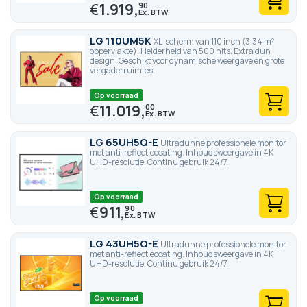
€
1.919,
90
LG 110UM5K
XL-scherm van 110 inch (3,34 m²
oppervlakte). Helderheid van 500 nits. Extra dun
design. Geschikt voor dynamische weergave en grote
vergaderruimtes.
Op voorraad
€
11.019,
00
LG 65UH5Q-E
Ultradunne professionele monitor
met anti-reflectiecoating. Inhoudsweergave in 4K
UHD-resolutie. Continu gebruik 24/7.
Op voorraad
€
911,
90
LG 43UH5Q-E
Ultradunne professionele monitor
met anti-reflectiecoating. Inhoudsweergave in 4K
UHD-resolutie. Continu gebruik 24/7.
Op voorraad