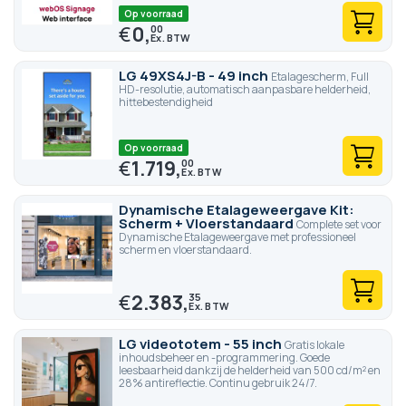
Op voorraad
€
0,
00
LG 49XS4J-B - 49 inch
Etalagescherm, Full
HD-resolutie, automatisch aanpasbare helderheid,
hittebestendigheid
Op voorraad
€
1.719,
00
Dynamische Etalageweergave Kit:
Scherm + Vloerstandaard
Complete set voor
Dynamische Etalageweergave met professioneel
scherm en vloerstandaard.
€
2.383,
35
LG videototem - 55 inch
Gratis lokale
inhoudsbeheer en -programmering. Goede
leesbaarheid dankzij de helderheid van 500 cd/m² en
28% antireflectie. Continu gebruik 24/7.