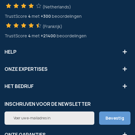
(Netherlands)
TrustScore
4
met
+300
beoordelingen
(Frankrijk)
TrustScore
4
met
+21400
beoordelingen
HELP
ONZE EXPERTISES
HET BEDRIJF
INSCHRIJVEN VOOR DE NEWSLETTER
Abonneer
Bevestig
u
op
onze
ONZE GARANTIES