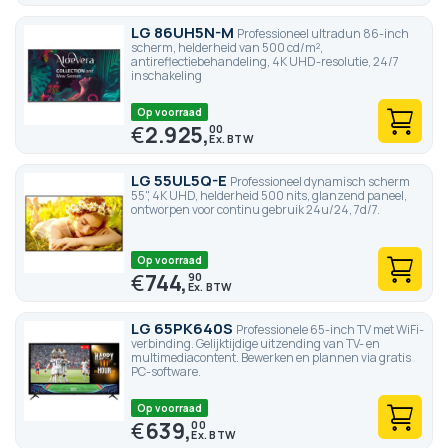
LG 86UH5N-M
Professioneel ultradun 86-inch
scherm, helderheid van 500 cd/m²,
antireflectiebehandeling, 4K UHD-resolutie, 24/7
inschakeling
Op voorraad
€
2.925,
00
LG 55UL5Q-E
Professioneel dynamisch scherm
55", 4K UHD, helderheid 500 nits, glanzend paneel,
ontworpen voor continu gebruik 24u/24, 7d/7.
Op voorraad
€
744,
90
LG 65PK640S
Professionele 65-inch TV met WiFi-
verbinding. Gelijktijdige uitzending van TV- en
multimediacontent. Bewerken en plannen via gratis
PC-software.
Op voorraad
€
639,
00