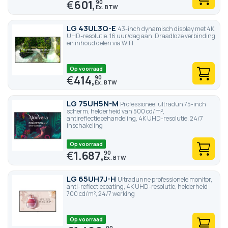
€
601,
90
LG 43UL3Q-E
43-inch dynamisch display met 4K
UHD-resolutie. 16 uur/dag aan. Draadloze verbinding
en inhoud delen via WIFI.
Op voorraad
€
414,
90
LG 75UH5N-M
Professioneel ultradun 75-inch
scherm, helderheid van 500 cd/m²,
antireflectiebehandeling, 4K UHD-resolutie, 24/7
inschakeling
Op voorraad
€
1.687,
90
LG 65UH7J-H
Ultradunne professionele monitor,
anti-reflectiecoating, 4K UHD-resolutie, helderheid
700 cd/m², 24/7 werking
Op voorraad
90