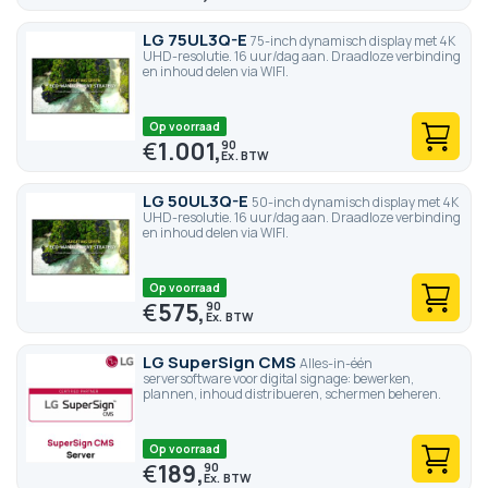
LG 75UL3Q-E
75-inch dynamisch display met 4K
UHD-resolutie. 16 uur/dag aan. Draadloze verbinding
en inhoud delen via WIFI.
Op voorraad
€
1.001,
90
LG 50UL3Q-E
50-inch dynamisch display met 4K
UHD-resolutie. 16 uur/dag aan. Draadloze verbinding
en inhoud delen via WIFI.
Op voorraad
€
575,
90
LG SuperSign CMS
Alles-in-één
serversoftware voor digital signage: bewerken,
plannen, inhoud distribueren, schermen beheren.
Op voorraad
€
189,
90