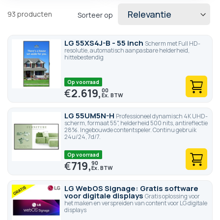
verwachtingen.
93
producten
Sorteer op
LG 55XS4J-B - 55 inch
Scherm met Full HD-
resolutie, automatisch aanpasbare helderheid,
hittebestendig
Op voorraad
€
2.619,
00
LG 55UM5N-H
Professioneel dynamisch 4K UHD-
scherm, formaat 55", helderheid 500 nits, antireflectie
28%. Ingebouwde contentspeler. Continu gebruik
24u/24, 7d/7.
Op voorraad
€
719,
90
LG WebOS Signage: Gratis software
voor digitale displays
Gratis oplossing voor
het maken en verspreiden van content voor LG digitale
displays