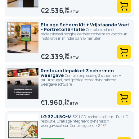
€
2.536,
90
Etalage Scherm Kit + Vrijstaande Voet
- Portretoriëntatie
Complete set met
professioneel hooghelderheidsscherm en voetsteun.
Installatie in minder dan 15 minuten.
€
2.339,
90
Restauratiepakket 3 schermen
weergave
Complete oplossing 3 schermen +
muurbeugel, met geïntegreerde dynamische
weergave software
€
1.960,
84
LG 32UL5Q-M
32" LCD-reclamescherm. Full HD-
resolutie. Gratis geïntegreerd dynamisch
weergavebeheer. Continu gebruik 24/7.