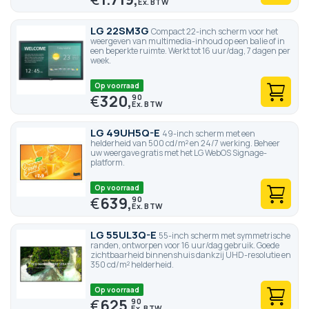
LG 22SM3G
Compact 22-inch scherm voor het
weergeven van multimedia-inhoud op een balie of in
een beperkte ruimte. Werkt tot 16 uur/dag, 7 dagen per
week.
Op voorraad
€
320,
90
LG 49UH5Q-E
49-inch scherm met een
helderheid van 500 cd/m² en 24/7 werking. Beheer
uw weergave gratis met het LG WebOS Signage-
platform.
Op voorraad
€
639,
90
LG 55UL3Q-E
55-inch scherm met symmetrische
randen, ontworpen voor 16 uur/dag gebruik. Goede
zichtbaarheid binnenshuis dankzij UHD-resolutie en
350 cd/m² helderheid.
Op voorraad
€
625,
90