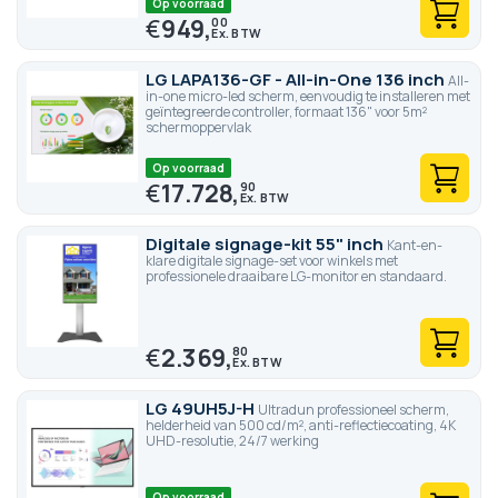
Op voorraad
€
949,
00
LG LAPA136-GF - All-in-One 136 inch
All-
in-one micro-led scherm, eenvoudig te installeren met
geïntegreerde controller, formaat 136" voor 5m²
schermoppervlak
Op voorraad
€
17.728,
90
Digitale signage-kit 55" inch
Kant-en-
klare digitale signage-set voor winkels met
professionele draaibare LG-monitor en standaard.
€
2.369,
80
LG 49UH5J-H
Ultradun professioneel scherm,
helderheid van 500 cd/m², anti-reflectiecoating, 4K
UHD-resolutie, 24/7 werking
Op voorraad