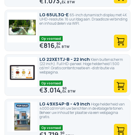
€
1.073,
LG 65UL3Q-E
65-inch dynamisch display met 4K
UHD-resolutie. 16 uur/dag aan. Draadloze verbinding
en inhoud delen via WIFI.
Op voorraad
€
816,
90
LG 22XE1TJ-B - 22 inch
Klein buitenscherm
(22 inch). Full HD-paneel. Hoge helderheid 1.500
cd/m². Gratis contentcreatie en -distributie via
webpagina.
Op voorraad
€
3.014,
90
LG 49XS4P-B - 49 inch
Hoge helderheid van
4000 cd/m² om uw berichten in de etalage te tonen.
Beheer uw inhoud ter plaatse via een webpagina
gratis.
Op voorraad
€
1.719,
90