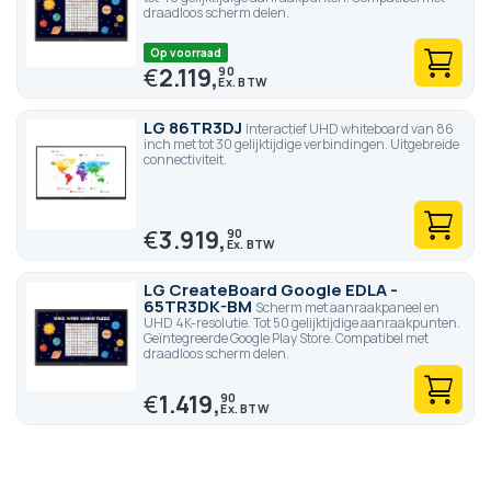
draadloos scherm delen.
Op voorraad
€
2.119,
90
LG 86TR3DJ
Interactief UHD whiteboard van 86
inch met tot 30 gelijktijdige verbindingen. Uitgebreide
connectiviteit.
€
3.919,
90
LG CreateBoard Google EDLA -
65TR3DK-BM
Scherm met aanraakpaneel en
UHD 4K-resolutie. Tot 50 gelijktijdige aanraakpunten.
Geïntegreerde Google Play Store. Compatibel met
draadloos scherm delen.
€
1.419,
90