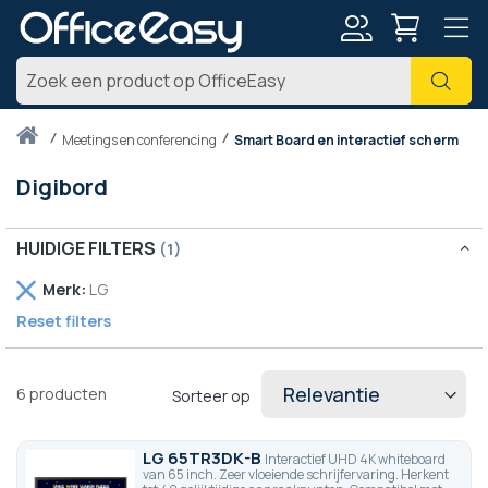
Account
Zoe
Thuis
meetings en conferencing
Smart Board en interactief scherm
Digibord
HUIDIGE FILTERS
Verwijder
Merk
LG
dit
Reset filters
artikel
6
producten
Sorteer op
LG 65TR3DK-B
Interactief UHD 4K whiteboard
van 65 inch. Zeer vloeiende schrijfervaring. Herkent