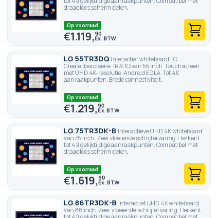
tot 40 gelijktijdige aanraakpunten. Compatibel met
draadloos scherm delen.
Op voorraad
€
1.119,
90
LG 55TR3DQ
Interactief whiteboard LG
CreateBoard serie TR3DQ van 55 inch. Touchscreen
met UHD 4K-resolutie. Android EDLA. Tot 40
aanraakpunten. Brede connectiviteit.
Op voorraad
€
1.219,
90
LG 75TR3DK-B
Interactieve UHD 4K whiteboard
van 75 inch. Zeer vloeiende schrijfervaring. Herkent
tot 40 gelijktijdige aanraakpunten. Compatibel met
draadloos scherm delen.
Op voorraad
€
1.619,
90
LG 86TR3DK-B
Interactief UHD 4K whiteboard
van 86 inch. Zeer vloeiende schrijfervaring. Herkent
tot 40 gelijktijdige aanraakpunten. Compatibel met