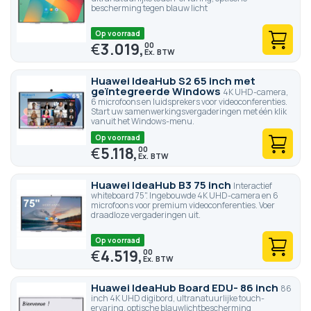
bescherming tegen blauw licht
Op voorraad
€
3.019,
00
Huawei IdeaHub S2 65 inch met
geïntegreerde Windows
4K UHD-camera,
6 microfoons en luidsprekers voor videoconferenties.
Start uw samenwerkingsvergaderingen met één klik
vanuit het Windows-menu.
Op voorraad
€
5.118,
00
Huawei IdeaHub B3 75 inch
Interactief
whiteboard 75". Ingebouwde 4K UHD-camera en 6
microfoons voor premium videoconferenties. Voer
draadloze vergaderingen uit.
Op voorraad
€
4.519,
00
Huawei IdeaHub Board EDU- 86 inch
86
inch 4K UHD digibord, ultranatuurlijke touch-
ervaring, optische blauwlichtbescherming