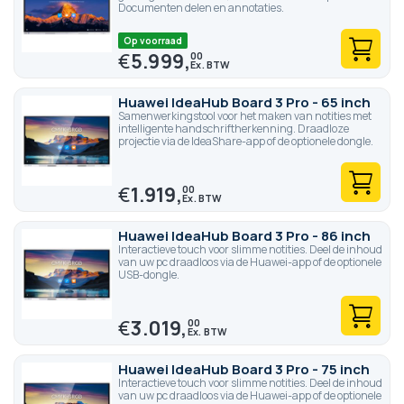
Documenten delen en annotaties.
Op voorraad
€
5.999,
00
Huawei IdeaHub Board 3 Pro - 65 inch
Samenwerkingstool voor het maken van notities met
intelligente handschriftherkenning. Draadloze
projectie via de IdeaShare-app of de optionele dongle.
€
1.919,
00
Huawei IdeaHub Board 3 Pro - 86 inch
Interactieve touch voor slimme notities. Deel de inhoud
van uw pc draadloos via de Huawei-app of de optionele
USB-dongle.
€
3.019,
00
Huawei IdeaHub Board 3 Pro - 75 inch
Interactieve touch voor slimme notities. Deel de inhoud
van uw pc draadloos via de Huawei-app of de optionele