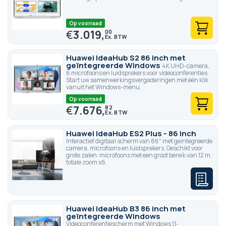
Op voorraad
€
3.019,
00
Huawei IdeaHub S2 86 inch met
geïntegreerde Windows
4K UHD-camera,
6 microfoons en luidsprekers voor videoconferenties.
Start uw samenwerkingsvergaderingen met één klik
vanuit het Windows-menu.
Op voorraad
€
7.676,
82
Huawei IdeaHub ES2 Plus - 86 inch
Interactief digitaal scherm van 86" met geïntegreerde
camera, microfoons en luidsprekers. Geschikt voor
grote zalen: microfoons met een groot bereik van 12 m,
totale zoom x6.
Huawei IdeaHub B3 86 inch met
geïntegreerde Windows
Videoconferentiescherm met Windows 11-