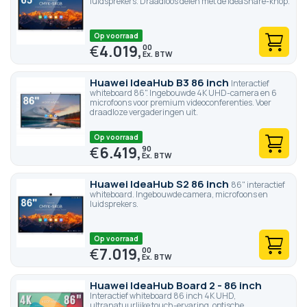
luidsprekers. Draadloos delen met de IdeaShare-knop.
Op voorraad
€
4.019,
00
Huawei IdeaHub B3 86 inch
Interactief
whiteboard 86". Ingebouwde 4K UHD-camera en 6
microfoons voor premium videoconferenties. Voer
draadloze vergaderingen uit.
Op voorraad
€
6.419,
90
Huawei IdeaHub S2 86 inch
86" interactief
whiteboard. Ingebouwde camera, microfoons en
luidsprekers.
Op voorraad
€
7.019,
00
Huawei IdeaHub Board 2 - 86 inch
Interactief whiteboard 86 inch 4K UHD,
ultranatuurlijke touch-ervaring, optische