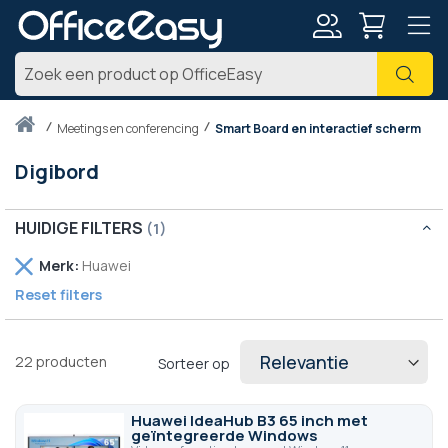
Account
Zoe
Thuis
meetings en conferencing
Smart Board en interactief scherm
Digibord
HUIDIGE FILTERS
Verwijder
Merk
Huawei
dit
Reset filters
artikel
22
producten
Sorteer op
Huawei IdeaHub B3 65 inch met
geïntegreerde Windows