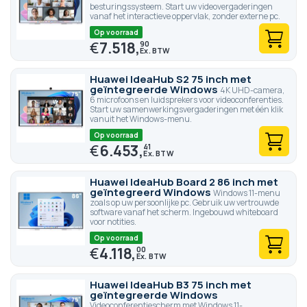
besturingssysteem. Start uw videovergaderingen
vanaf het interactieve oppervlak, zonder externe pc.
Op voorraad
€
7.518,
90
Huawei IdeaHub S2 75 inch met
geïntegreerde Windows
4K UHD-camera,
6 microfoons en luidsprekers voor videoconferenties.
Start uw samenwerkingsvergaderingen met één klik
vanuit het Windows-menu.
Op voorraad
€
6.453,
41
Huawei IdeaHub Board 2 86 inch met
geïntegreerd Windows
Windows 11-menu
zoals op uw persoonlijke pc. Gebruik uw vertrouwde
software vanaf het scherm. Ingebouwd whiteboard
voor notities.
Op voorraad
€
4.118,
00
Huawei IdeaHub B3 75 inch met
geïntegreerde Windows
Videoconferentiescherm met Windows 11-