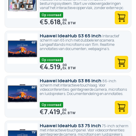
besturingssysteem. Start uw videovergaderingen
vanaf het interactieve oppervlak, zonder externe pc.
Op voorraad
€
5.618,
00
Huawei IdeaHub S3 65 inch
Interactief
scherm van 65 inch met dubbele lenscamera.
Langeafstands microfoons van 15m. Realtime
annotaties van documenten, webpagina's.
Op voorraad
€
4.519,
00
Huawei IdeaHub S3 86 inch
86-inch
scherm met interactieve touchlaag. Voor
videoconferenties: geïntegreerde camera, microfoons
en luidsprekers. Documentendeling en annotaties.
Op voorraad
€
7.419,
00
Huawei IdeaHub S3 75 inch
75-inch scherm
met interactieve touchpanel. Voor videoconferenties:
geïntegreerde camera, microfoons en luidsprekers.