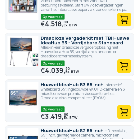
Videoconferentiescherm met Windows 11-
besturingssysteem. Start uw videovergaderingen
vanaf het interactieve oppervlak, zonder externe pc.
Op voorraad
€
4.518,
00
Draadloze Vergaderkit met TBI Huawei
IdeaHub B3 - Verrijdbare Standaard
Alles-in-één draadloze vergaderoplossing met
Huawei IdeaHub B3, verrijdbare standaard en
draadloos schermdeelsysteem.
Op voorraad
€
4.039,
90
Huawei IdeaHub B3 65 inch
Interactief
whiteboard 65". Ingebouwde 4K UHD-camera en 6
microfoons voor premium videoconferenties.
Draadloze visio-compatibiliteit (BYOM).
Op voorraad
€
3.419,
00
Huawei IdeaHub S2 65 inch
HD-resolutie,
65" inch, geïntegreerde camera, microfoons en