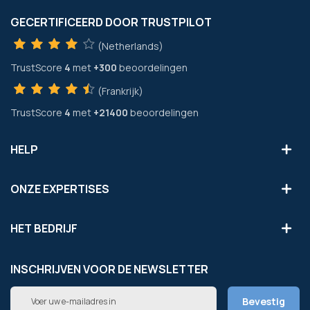
GECERTIFICEERD DOOR TRUSTPILOT
(Netherlands)
TrustScore
4
met
+300
beoordelingen
(Frankrijk)
TrustScore
4
met
+21400
beoordelingen
HELP
ONZE EXPERTISES
HET BEDRIJF
INSCHRIJVEN VOOR DE NEWSLETTER
Abonneer
Bevestig
u