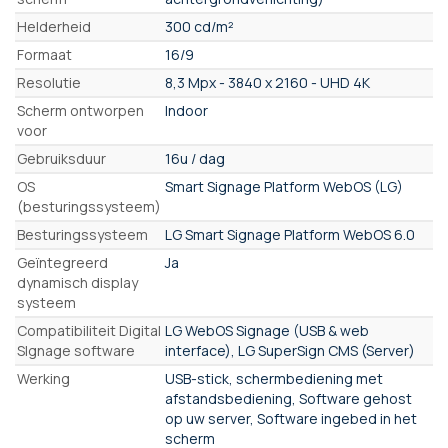
Helderheid
300 cd/m²
Formaat
16/9
Resolutie
8,3 Mpx - 3840 x 2160 - UHD 4K
Scherm ontworpen
Indoor
voor
Gebruiksduur
16u / dag
OS
Smart Signage Platform WebOS (LG)
(besturingssysteem)
Besturingssysteem
LG Smart Signage Platform WebOS 6.0
Geïntegreerd
Ja
dynamisch display
systeem
Compatibiliteit Digital
LG WebOS Signage (USB & web
SIgnage software
interface), LG SuperSign CMS (Server)
Werking
USB-stick, schermbediening met
afstandsbediening, Software gehost
op uw server, Software ingebed in het
scherm