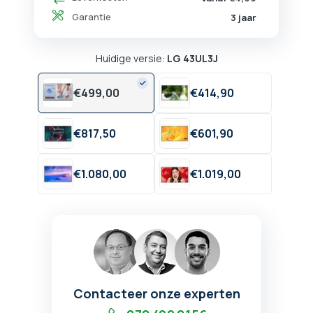
Garantie
3 jaar
Huidige versie:
LG 43UL3J
€
499,
00
€
414,
90
€
817,
50
€
601,
90
€
1.080,
00
€
1.019,
00
Contacteer onze experten