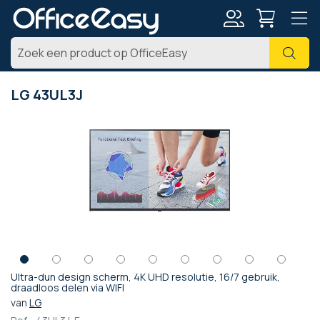
Account
Zoe
LG 43UL3J
Ga
naar
het
einde
van
de
afbeeldingen-
gallerij
Ultra-dun design scherm, 4K UHD resolutie, 16/7 gebruik,
Ga
draadloos delen via WIFI
naar
van
LG
het