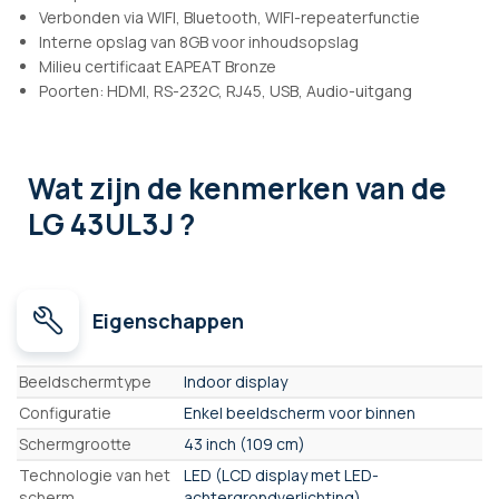
Verbonden via WIFI, Bluetooth, WIFI-repeaterfunctie
Interne opslag van 8GB voor inhoudsopslag
Milieu certificaat EAPEAT Bronze
Poorten: HDMI, RS-232C, RJ45, USB, Audio-uitgang
Wat zijn de kenmerken
van de
LG 43UL3J ?
Eigenschappen
Eigenschappen
Beeldschermtype
Indoor display
Configuratie
Enkel beeldscherm voor binnen
Schermgrootte
43 inch (109 cm)
Technologie van het
LED (LCD display met LED-
scherm
achtergrondverlichting)