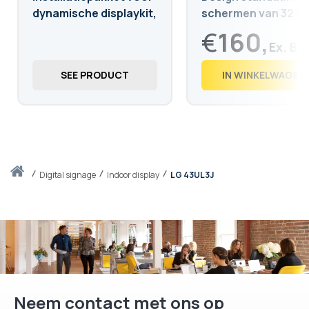
dynamische displaykit,
schermen van 32 to
eenvoudige plaatsing
65"
€
160,
€
193,
60
SEE PRODUCT
IN WINKELWAGEN
Thuis
digital signage
Indoor display
LG 43UL3J
Neem contact met ons op