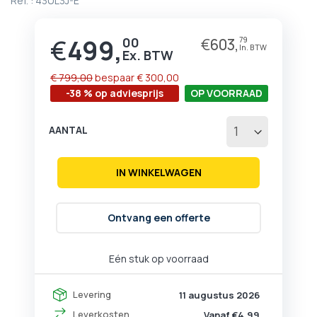
Ref. :
43UL3J-E
begin
van
de
€
499,
00
€
603,
79
Prijs
afbeeldingen-
gallerij
€ 799,00
bespaar
€ 300,00
-38 % op adviesprijs
OP VOORRAAD
AANTAL
IN WINKELWAGEN
Ontvang een offerte
Eén stuk op voorraad
Levering
11 augustus 2026
Leverkosten
Vanaf €4,99