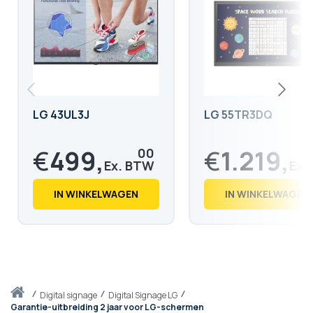
LG 43UL3J
LG 55TR3DQ
€
499,
€
1.219,
00
€
603,
€
1.476,
79
08
IN WINKELWAGEN
IN WINKELWAGEN
Thuis
digital signage
Digital Signage LG
Garantie-uitbreiding 2 jaar voor LG-schermen