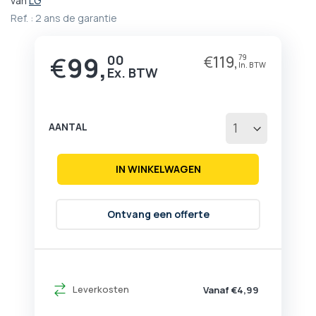
van
LG
het
Ref. :
2 ans de garantie
begin
van
de
€
99,
00
€
119,
79
afbeeldingen-
gallerij
AANTAL
IN WINKELWAGEN
Ontvang een offerte
Leverkosten
Vanaf €4,99