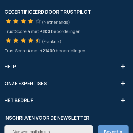
GECERTIFICEERD DOOR TRUSTPILOT
(Netherlands)
TrustScore
4
met
+300
beoordelingen
(Frankrijk)
TrustScore
4
met
+21400
beoordelingen
HELP
ONZE EXPERTISES
HET BEDRIJF
INSCHRIJVEN VOOR DE NEWSLETTER
Abonneer
Bevestig