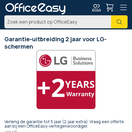
Account
Zoe
Garantie-uitbreiding 2 jaar voor LG-
schermen
Ga
naar
het
einde
van
de
afbeeldingen-
gallerij
Verleng de garantie tot 5 jaar (2 jaar extra). Vraag een offerte
Ga
aan bij een OfficeEasy-vertegenwoordiger.
naar