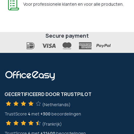
Voor professionele klanten en voor alle producten.
Secure payment
GECERTIFICEERD DOOR TRUSTPILOT
(Netherlands)
TrustScore
4
met
+300
beoordelingen
(Frankrijk)
TrustScore
4
met
+21400
beoordelingen