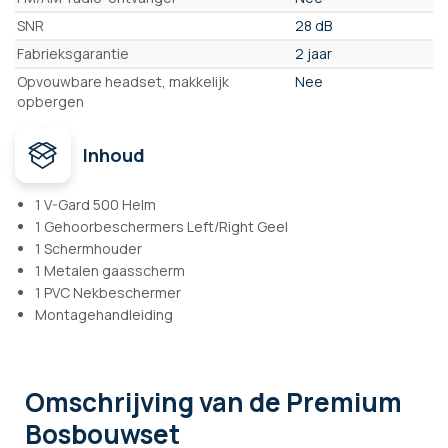
SNR
28 dB
Fabrieksgarantie
2 jaar
Opvouwbare headset, makkelijk
Nee
opbergen
Inhoud
1 V-Gard 500 Helm
1 Gehoorbeschermers Left/Right Geel
1 Schermhouder
1 Metalen gaasscherm
1 PVC Nekbeschermer
Montagehandleiding
Omschrijving
van de Premium
Bosbouwset