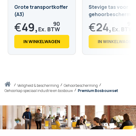
Grote transportkoffer
Stevige tas voor
(A3)
gehoorbescherme
koptelefoon
€
49,
€
24,
90
99
€
60,
€
30,
38
24
IN WINKELWAGEN
IN WINKELWAGEN
Thuis
veiligheid & bescherming
Gehoorbescherming
Gehoorkap speciaal industrie en bosbouw
Premium Bosbouwset