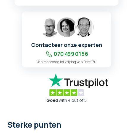
Contacteer onze experten
070 499 01 56
Van maandag tot vrijdag van 9 tot 17u
Goed
with
4
out of 5
Sterke punten