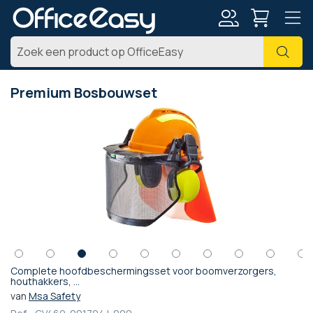
Account
Zoe
Premium Bosbouwset
Ga
naar
het
einde
van
de
afbeeldingen-
gallerij
Complete hoofdbeschermingsset voor boomverzorgers,
Ga
houthakkers, ...
naar
van
Msa Safety
het