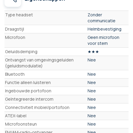
Eigenschappen
Type headset
Zonder
communicatie
Draagstijl
Helmbevestiging
Microfoon
Geen microfoon
voor stem
Geluidsdemping
★★★
Ontvangst van omgevingsgeluiden
Nee
(geluidsmodulatie)
Bluetooth
Nee
Functie alleen luisteren
Nee
Ingebouwde portofoon
Nee
Geïntegreerde intercom
Nee
Connectiviteit mobiel/portofoon
Nee
ATEX-label
Nee
Microfoonsteun
Nee
FM/AM-radio-ontvanger
Nee