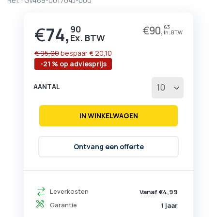
Ref. :
GV469-001704J-000
begin
van
de
€
74,
90
€
90,
63
Prijs
afbeeldingen-
gallerij
€ 95,00
bespaar
€ 20,10
-21 % op adviesprijs
AANTAL
IN WINKELWAGEN
Ontvang een offerte
Leverkosten
Vanaf €4,99
Garantie
1 jaar