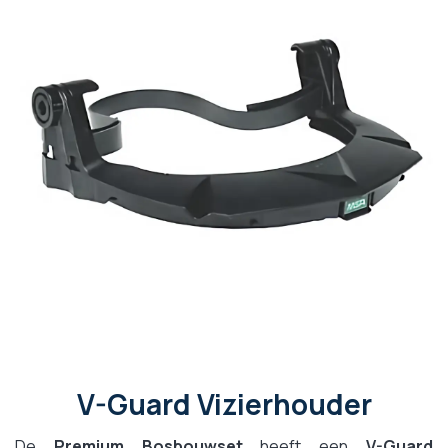
V-Guard Vizierhouder
De
Premium Bosbouwset
heeft een
V-Guard