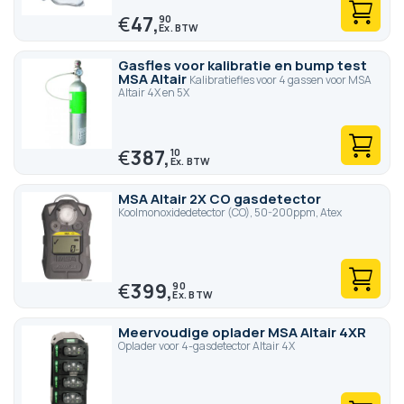
€
47,
90
Gasfles voor kalibratie en bump test
MSA Altair
Kalibratiefles voor 4 gassen voor MSA
Altair 4X en 5X
€
387,
10
MSA Altair 2X CO gasdetector
Koolmonoxidedetector (CO), 50-200ppm, Atex
€
399,
90
Meervoudige oplader MSA Altair 4XR
Oplader voor 4-gasdetector Altair 4X