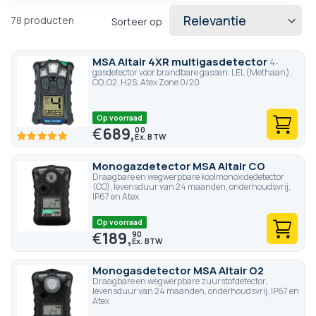
78
producten
Sorteer op
MSA Altair 4XR multigasdetector
4-
gasdetector voor brandbare gassen: LEL (Methaan),
CO, O2, H2S, Atex Zone 0/20
Op voorraad
€
689,
00
100
100
% of
Monogazdetector MSA Altair CO
Draagbare en wegwerpbare koolmonoxidedetector
(CO), levensduur van 24 maanden, onderhoudsvrij,
IP67 en Atex
Op voorraad
€
189,
90
Monogasdetector MSA Altair O2
Draagbare en wegwerpbare zuurstofdetector,
levensduur van 24 maanden, onderhoudsvrij, IP67 en
Atex