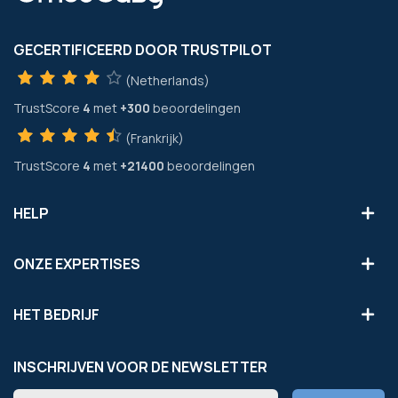
GECERTIFICEERD DOOR TRUSTPILOT
(Netherlands)
TrustScore
4
met
+300
beoordelingen
(Frankrijk)
TrustScore
4
met
+21400
beoordelingen
HELP
ONZE EXPERTISES
HET BEDRIJF
INSCHRIJVEN VOOR DE NEWSLETTER
Abonneer