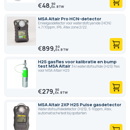
€
48,
90
MSA Altair Pro HCN-detector
Enkelgasdetector voor waterstofcyanide (HCN)
4,7/10ppm, IP6, Atex zone 2/22.
€
899,
90
H2S gasfles voor kalibratie en bump
test MSA Altair
34l waterstofsulfide (H2S) fles
voor MSA Altair H2S
€
279,
90
MSA Altair 2XP H2S Pulse gasdetector
Waterstofsulfidedetector (H2S), 5-10ppm, Atex,
automatische test bij opstarten