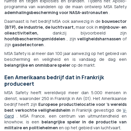
ruimte en tegen explosies en branden. Tijdens het Apollo-
programma van wandelen op de maan ontwierp MSA Safety
ademhalingsbescherming voor NASA-astronauten
.
Daarnaast is het bedrijf MSA ook aanwezig in de
bouwsector
(BTP), de industrie, de luchtvaart,
maar ook in
mijnbouw- en
olieactiviteiten,
dankzij bijvoorbeeld zijn
hoofdbeschermingsmiddelen
, zijn
veiligheidsharnassen
of
zijn
gasdetectoren
.
MSA Safety is al meer dan 100 jaar aanwezig op het gebied van
bescherming en veiligheid en is vandaag de dag een
belangrijke en onmisbare speler
op de markt.
Een Amerikaans bedrijf dat in Frankrijk
produceert
MSA Safety heeft wereldwijd meer dan 5.000 mensen in
dienst, waaronder 250 in Frankrijk in Ain (01). Het Amerikaanse
bedrijf heeft zijn
Europese productielocatie voor 's werelds
best verkochte veiligheidshelm
in Frankrijk gevestigd: de
V-
Gard
. MSA France, een centrum van uitmuntendheid en
knowhow, is een
belangrijke speler in de productie van
militaire en politiehelmen
en op het gebied van luchtvaart.