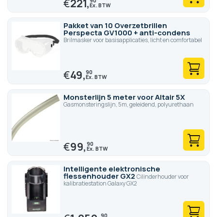
€
221,
90
Pakket van 10 Overzetbrillen
Perspecta GV1000 + anti-condens
Brilmasker voor basisapplicaties, licht en comfortabel
€
49,
90
Monsterlijn 5 meter voor Altair 5X
Gasmonsteringslijn, 5m, geleidend, polyurethaan
€
99,
90
Intelligente elektronische
flessenhouder GX2
Cilinderhouder voor
kalibratiestation Galaxy GX2
90