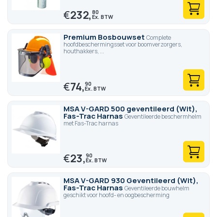
€
232,
80
Premium Bosbouwset
Complete
hoofdbeschermingsset voor boomverzorgers,
houthakkers, ...
€
74,
90
MSA V-GARD 500 geventileerd (Wit),
Fas-Trac Harnas
Geventileerde beschermhelm
met Fas-Trac harnas
€
23,
90
MSA V-GARD 930 Geventileerd (Wit),
Fas-Trac Harnas
Geventileerde bouwhelm
geschikt voor hoofd- en oogbescherming