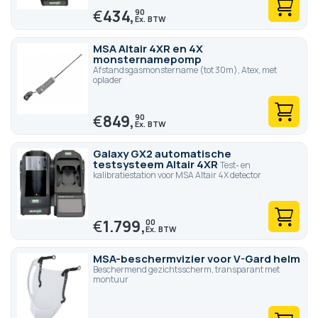
€
434,
90
MSA Altair 4XR en 4X
monsternamepomp
Afstandsgasmonstername (tot 30m), Atex, met
oplader
€
849,
90
Galaxy GX2 automatische
testsysteem Altair 4XR
Test- en
kalibratiestation voor MSA Altair 4X detector
€
1.799,
00
MSA-beschermvizier voor V-Gard helm
Beschermend gezichtsscherm, transparant met
montuur