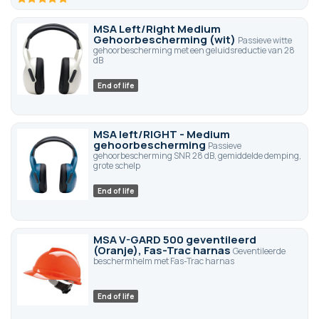
100
100
% of
MSA Left/Right Medium
Gehoorbescherming (wit)
Passieve witte
gehoorbescherming met een geluidsreductie van 28
dB
End of life
MSA left/RIGHT - Medium
gehoorbescherming
Passieve
gehoorbescherming SNR 28 dB, gemiddelde demping,
grote schelp
End of life
MSA V-GARD 500 geventileerd
(Oranje), Fas-Trac harnas
Geventileerde
beschermhelm met Fas-Trac harnas
End of life