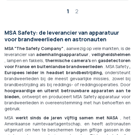
Pagina
1
2
MSA Safety: de leverancier van apparatuur
voor brandweerlieden en astronauten
MSA "The Safety Company"
, aanwezig op vele markten, is de
leverancier van
ademhalingsapparatuur
,
veiligheidshelmen
, lampen en fakkels,
thermische camera's
en
gasdetectoren
voor Franse en buitenlandse brandweerlieden
. MSA Safety
,
Europees leider in headset brandbestrijding,
ondersteunt
brandweerlieden bij de meest gevaarlijke missies, zowel bij
brandbestrijding als bij reddings- of reddingsoperaties. Door
hoogwaardige en uiterst betrouwbare apparaten aan te
bieden,
ontwerpt en produceert MSA Safety apparatuur voor
brandweerlieden in overeenstemming met hun behoeften en
gebruik.
MSA
werkt sinds de jaren vijftig samen met NASA
, het
Amerikaanse ruimtevaartagentschap, en heeft astronauten
uitgerust om hen te beschermen tegen giftige gassen in de