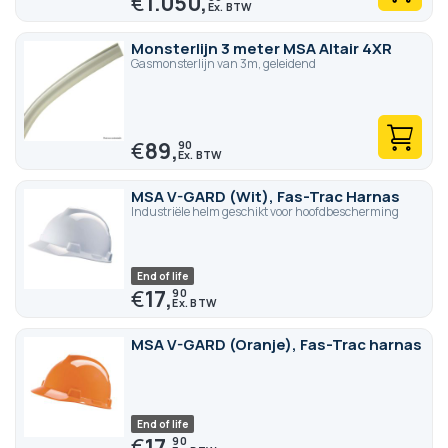
€
1.050,
Monsterlijn 3 meter MSA Altair 4XR
Gasmonsterlijn van 3m, geleidend
€
89,
90
MSA V-GARD (Wit), Fas-Trac Harnas
Industriële helm geschikt voor hoofdbescherming
End of life
€
17,
90
MSA V-GARD (Oranje), Fas-Trac harnas
End of life
€
17,
90