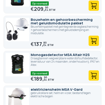
Op voorraad
€
209,
90
Bouwhelm en gehoorbescherming
met geluidsmodulatie pakket
Bouwhelmpakket met geïntegreerde oogbescherming
+ gehoorbeschermers met geluidsdemping en
modulatie.
€
137,
80
Monogasdetector MSA Altair H2S
Draagbare en wegwerpbare waterstofsulfidedetector,
levensduur van 24 maanden, onderhoudsvrij, IP67 en
Atex
Op voorraad
€
189,
90
elektricienshelm MSA V-Gard
gebruiksklare set, helm en vizier, bestand tegen
elektrische bogen