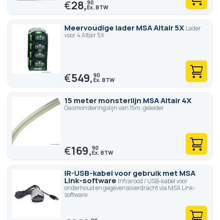
€
28,
90
Meervoudige lader MSA Altair 5X
Lader
voor 4 Altair 5X
€
549,
90
15 meter monsterlijn MSA Altair 4X
Gasmonsteringslijn van 15m, geleider
€
169,
90
IR-USB-kabel voor gebruik met MSA
Link-software
Infrarood / USB-kabel voor
onderhoud en gegevensoverdracht via MSA Link-
software