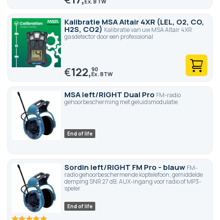
Kalibratie MSA Altair 4XR (LEL, O2, CO,
H2S, CO2)
Kalibratie van uw MSA Altair 4XR
gasdetector door een professional
€
122,
90
MSA left/RIGHT Dual Pro
FM-radio
gehoorbescherming met geluidsmodulatie
End of life
Sordin left/RIGHT FM Pro - blauw
FM-
radio gehoorbeschermende koptelefoon, gemiddelde
demping SNR 27 dB, AUX-ingang voor radio of MP3-
speler
End of life