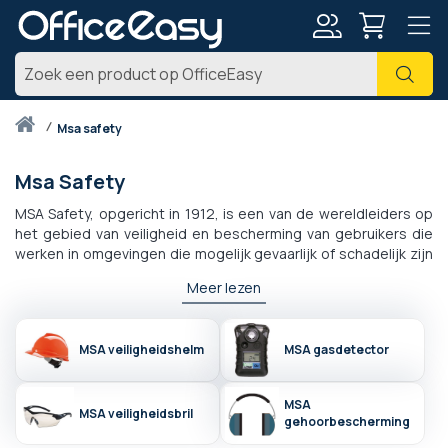
Account
Zoe
Thuis
msa safety
Msa Safety
MSA Safety, opgericht in 1912, is een van de wereldleiders op
het gebied van veiligheid en bescherming van gebruikers die
werken in omgevingen die mogelijk gevaarlijk of schadelijk zijn
voor de gezondheid.
Meer lezen
MSA Safety biedt een hele reeks
veiligheidsbrillen en -
helmen
en
draagbare gasdetectoren
die zich
onderscheiden door hun betrouwbaarheid, kwaliteit en lange
MSA veiligheidshelm
MSA gasdetector
levensduur van de gebruikte detectorcellen.
MSA Safety-gecertificeerde producten zijn ontworpen om
optimale veiligheid van werknemers te garanderen
en
MSA
MSA veiligheidsbril
gehoorbescherming
tegelijkertijd te voldoen aan de eisen van industriële
omgevingen.