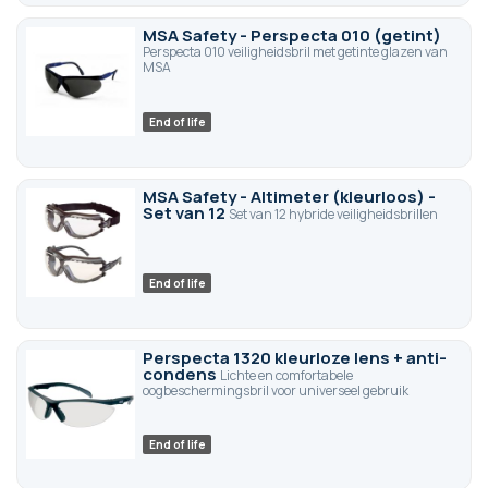
MSA Safety - Perspecta 010 (getint)
Perspecta 010 veiligheidsbril met getinte glazen van
MSA
End of life
MSA Safety - Altimeter (kleurloos) -
Set van 12
Set van 12 hybride veiligheidsbrillen
End of life
Perspecta 1320 kleurloze lens + anti-
condens
Lichte en comfortabele
oogbeschermingsbril voor universeel gebruik
End of life