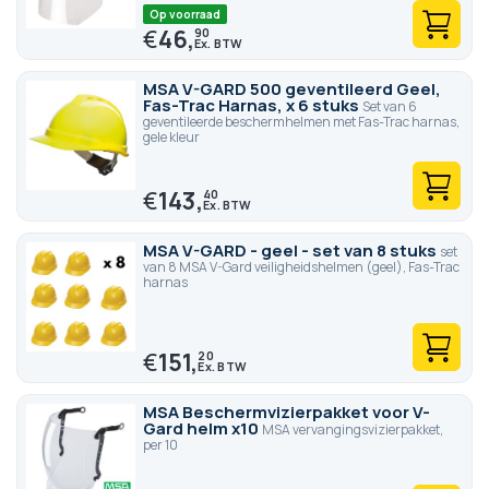
Op voorraad
€
46,
90
MSA V-GARD 500 geventileerd Geel,
Fas-Trac Harnas, x 6 stuks
Set van 6
geventileerde beschermhelmen met Fas-Trac harnas,
gele kleur
€
143,
40
MSA V-GARD - geel - set van 8 stuks
set
van 8 MSA V-Gard veiligheidshelmen (geel), Fas-Trac
harnas
€
151,
20
MSA Beschermvizierpakket voor V-
Gard helm x10
MSA vervangingsvizierpakket,
per 10