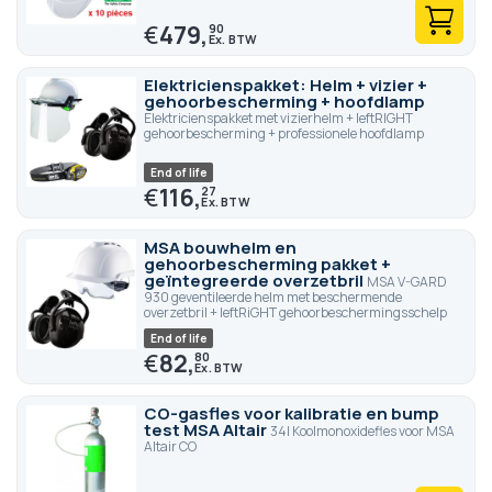
€
479,
90
Elektricienspakket: Helm + vizier +
gehoorbescherming + hoofdlamp
Elektricienspakket met vizierhelm + leftRIGHT
gehoorbescherming + professionele hoofdlamp
End of life
€
116,
27
MSA bouwhelm en
gehoorbescherming pakket +
geïntegreerde overzetbril
MSA V-GARD
930 geventileerde helm met beschermende
overzetbril + leftRiGHT gehoorbeschermingsschelp
End of life
€
82,
80
CO-gasfles voor kalibratie en bump
test MSA Altair
34l Koolmonoxidefles voor MSA
Altair CO