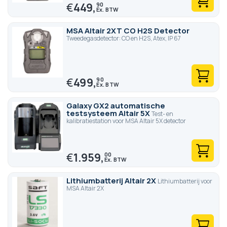
€
449,
90
MSA Altair 2XT CO H2S Detector
Tweedegasdetector: CO en H2S, Atex, IP 67
€
499,
90
Galaxy GX2 automatische
testsysteem Altair 5X
Test- en
kalibratiestation voor MSA Altair 5X detector
€
1.959,
00
Lithiumbatterij Altair 2X
Lithiumbatterij voor
MSA Altair 2X