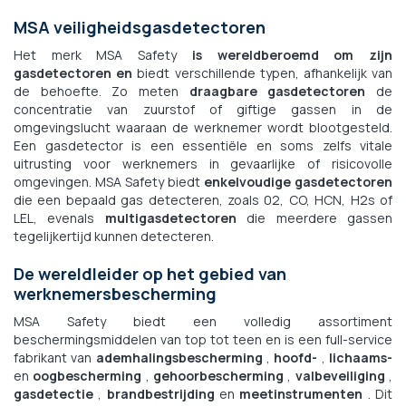
MSA veiligheidsgasdetectoren
Het merk MSA Safety
is wereldberoemd om zijn
gasdetectoren en
biedt verschillende typen, afhankelijk van
de behoefte. Zo meten
draagbare gasdetectoren
de
concentratie van zuurstof of giftige gassen in de
omgevingslucht waaraan de werknemer wordt blootgesteld.
Een gasdetector is een essentiële en soms zelfs vitale
uitrusting voor werknemers in gevaarlijke of risicovolle
omgevingen. MSA Safety biedt
enkelvoudige gasdetectoren
die een bepaald gas detecteren, zoals 02, CO, HCN, H2s of
LEL, evenals
multigasdetectoren
die meerdere gassen
tegelijkertijd kunnen detecteren.
De wereldleider op het gebied van
werknemersbescherming
MSA Safety biedt een volledig assortiment
beschermingsmiddelen van top tot teen en is een full-service
fabrikant van
ademhalingsbescherming
,
hoofd-
,
lichaams-
en
oogbescherming
,
gehoorbescherming
,
valbeveiliging
,
gasdetectie
,
brandbestrijding
en
meetinstrumenten
. Dit