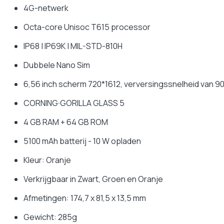
 membre : 2.1 / DAS tronc : 0.9 / DAS tête : 0.5 (en W/Kg)
4G-netwerk
aar
Octa-core Unisoc T615 processor
IP68 | IP69K | MIL-STD-810H
Dubbele Nano Sim
6,56 inch scherm 720*1612, verversingssnelheid van 9
CORNING·GORILLA GLASS 5
4 GB RAM + 64 GB ROM
5100 mAh batterij - 10 W opladen
Kleur: Oranje
Verkrijgbaar in Zwart, Groen en Oranje
Afmetingen: 174,7 x 81,5 x 13,5 mm
Gewicht: 285g