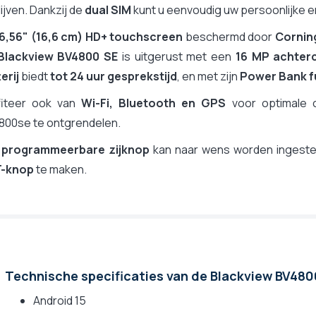
, mms, e-mail
lijven. Dankzij de
dual SIM
kunt u eenvoudig uw persoonlijke 
ot (Groter dan 6,5")
6,56" (16,6 cm) HD+ touchscreen
beschermd door
Corning
6" (16.6 cm)
Blackview BV4800 SE
is uitgerust met een
16 MP achter
 x 1612 pixels
erij
biedt
tot 24 uur gesprekstijd
, en met zijn
Power Bank f
fiteer ook van
Wi-Fi, Bluetooth en GPS
voor optimale c
800se te ontgrendelen.
e
n
programmeerbare zijknop
kan naar wens worden ingestel
 optie
-knop
te maken.
e
adriband
80 mAh
qu'à 23 h
3 heures
Technische specificaties van de Blackview BV48
5 g
,7 x 81,5 x 13,5 mm
Android 15