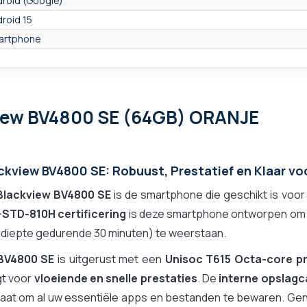
roid (Google)
roid 15
artphone
view BV4800 SE (64GB) ORANJE
L-STD-810H
bestendig en waterdicht
illa Glass 5
ckview BV4800 SE: Robuust, Prestatief en Klaar vo
e
Blackview BV4800 SE
is de smartphone die geschikt is voo
-STD-810H certificering
is deze smartphone ontworpen om v
e
 diepte gedurende 30 minuten) te weerstaan.
BV4800
SE
is uitgerust met een
Unisoc T615 Octa-core p
gt voor
vloeiende en snelle prestaties
. De
interne opslagc
taat om al uw essentiële apps en bestanden te bewaren. Gen