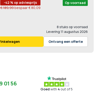
-42 % op adviesprijs
Op voorraad
€ 189,99
bespaar
€ 80,09
8 stuks op voorraad
Levering
11 augustus 2026
Winkelwagen
Ontvang een offerte
9 01 56
Goed
with
4
out of 5