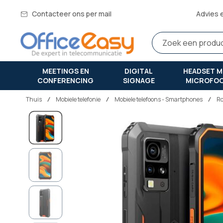
Contacteer ons per mail
Advies 
MEETINGS EN
DIGITAL
HEADSET M
CONFERENCING
SIGNAGE
MICROFO
Thuis
mobiele telefonie
Mobiele telefoons - Smartphones
Ro
Ga
naar
het
einde
van
de
afbeeldingen-
gallerij