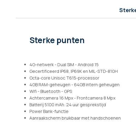
afbeeldingen-
gallerij
Sterk
Sterke punten
4G-netwerk - Dual SIM - Android 15
Gecertificeerd IP68, IP69K en MIL-STD-810H
Octa-core Unisoc T615-processor
4GB RAM-geheugen - 64GB intern geheugen
Wifi - Bluetooth - GPS
Achtercamera 16 Mpx - Frontcamera 8 Mpx
Batterij 5100 mAh: 24 uur gesprekstijd
Power Bank-functie
Aanraakscherm bruikbaar met handschoenen