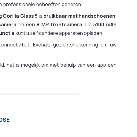
en professionele behoeften beheren.
 Gorilla Glass 5
is
bruikbaar met handschoenen
.
camera
en een
8 MP frontcamera
. De
5100 mAh
unctie
kunt u zelfs andere apparaten opladen.
onnectiviteit. Evenals gezichtsherkenning om uw
d, het is mogelijk om met behulp van een app een
00SE