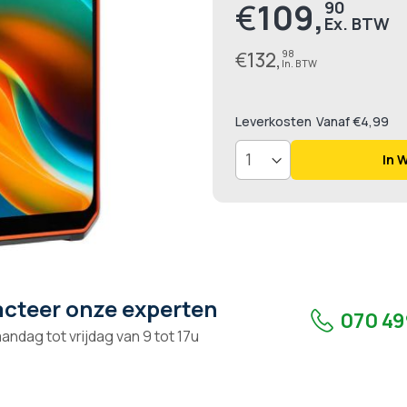
€
109,
90
Prijs
€
132,
98
Leverkosten
Vanaf €4,99
In 
cteer onze experten
070 49
andag tot vrijdag van 9 tot 17u