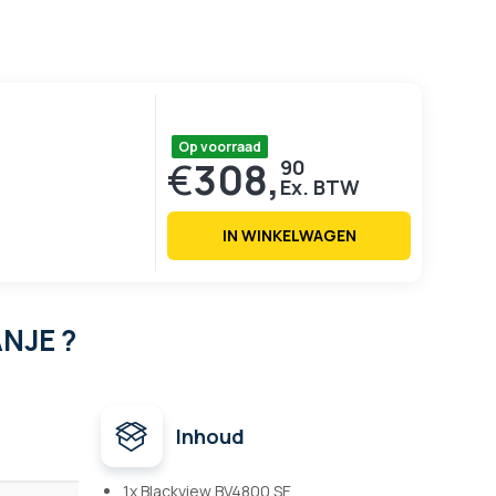
Op voorraad
€
308,
90
IN WINKELWAGEN
ANJE ?
Inhoud
1x Blackview BV4800 SE