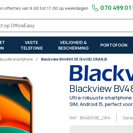
070 499 01
en offertes van 9:00 tot 17:00 op weekdagen
ET
VASTE
VEILIGHEID &
PORTOFOON
ON
TELEFONIE
BESCHERMING
buuste smartphone
Blackview BV4800 SE (64GB) ORANJE
Blackview BV4
Ultra-robuuste smartphone g
SIM, Android 15, perfect voor
Ref. :
BV4800SE_ORA
Gara