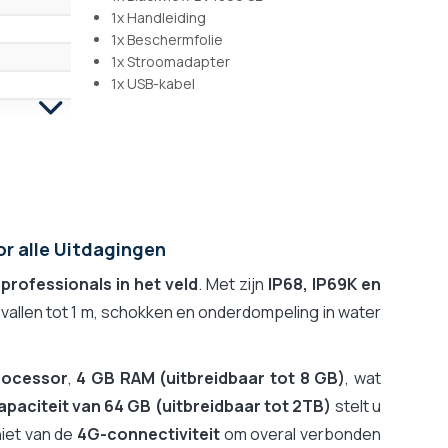
1x Handleiding
1x Beschermfolie
1x Stroomadapter
1x USB-kabel
or alle Uitdagingen
r
professionals in het veld
. Met zijn
IP68, IP69K en
allen tot 1 m, schokken en onderdompeling in water
rocessor
,
4 GB RAM (uitbreidbaar tot 8 GB)
, wat
apaciteit van 64 GB (uitbreidbaar tot 2TB)
stelt u
iet van de
4G-connectiviteit
om overal verbonden