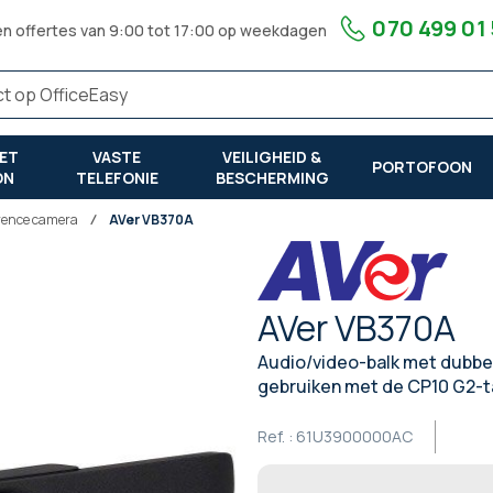
070 499 01
en offertes van 9:00 tot 17:00 op weekdagen
ET
VASTE
VEILIGHEID &
PORTOFOON
ON
TELEFONIE
BESCHERMING
rence camera
AVer VB370A
AVer VB370A
Audio/video-balk met dubbe
gebruiken met de CP10 G2-t
Ref. :
61U3900000AC