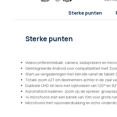
afbeeldingen-
gallerij
Sterke punten
Sterke punten
Videoconferentiebalk: camera, luidsprekers en micr
Geïntegreerde Android voor compatibiliteit met Z
Start uw vergaderingen met één klik vanaf de tablet (
Totale zoom x27 om deelnemers achter in de zaal va
Dubbele UHD 4K-lens met kijkhoeken van 120° en 92
Automatisch kaderen: zoom op de spreker, groepsk
14 microfoons met een bereik van 10m voor grote ru
Microfoons met ruisonderdrukking en echo-onderdr