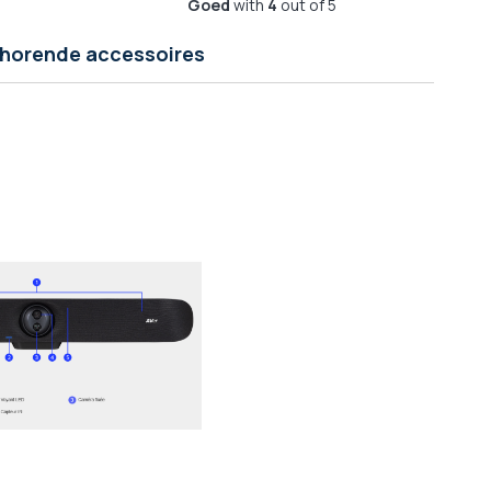
Goed
with
4
out of 5
jhorende accessoires