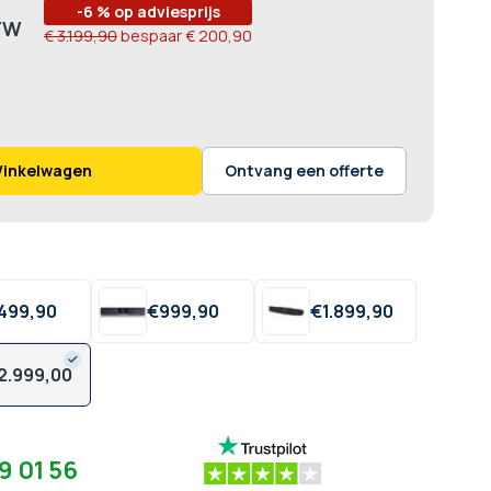
-6 % op adviesprijs
€ 3.199,90
bespaar
€ 200,90
Winkelwagen
Ontvang een offerte
499,
90
€
999,
90
€
1.899,
90
2.999,
00
9 01 56