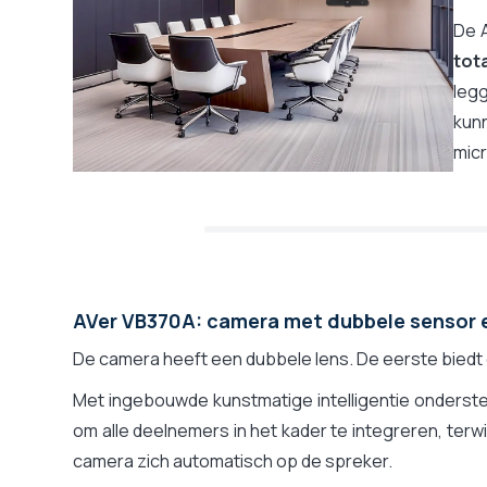
Totale zoom (optisch + digitaal)
De 
Optische zoom/PTZ
tot
Digitale zoom/ePTZ
leg
Inlijsten deelnemers
kun
Automatische focus op de actieve spreker
mic
Smart Gallery
Met bedieningstablet
Aantal uitgangen voor schermen (HDMI)
HDMI uitgang in de camera
Ingebouwde USB-C hub
AVer VB370A: camera met dubbele sensor 
Bluetooth voor audio conference
Télécommande
De camera heeft een dubbele lens. De eerste biedt
Privacy shutter
Met ingebouwde kunstmatige intelligentie onderst
Voeding
om alle deelnemers in het kader te integreren, ter
Installatie
camera zich automatisch op de spreker.
Gecertificeerd voor