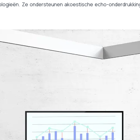
logieën. Ze ondersteunen akoestische echo-onderdrukking
Nee, enkel video conference materiaal