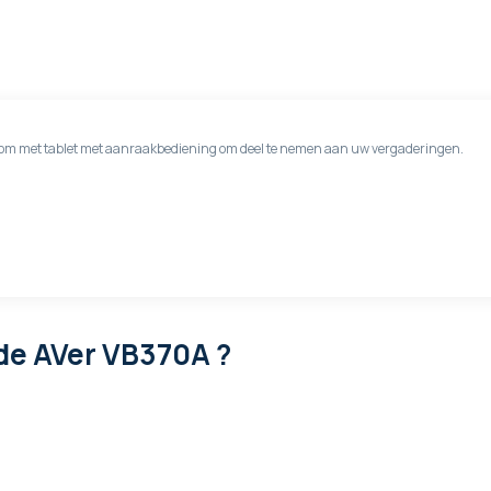
Room met tablet met aanraakbediening om deel te nemen aan uw vergaderingen.
de AVer VB370A ?