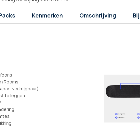
Packs
Kenmerken
Omschrijving
Bi
ofoons
oom Rooms
apart verkrijgbaar)
st te leggen
°
adering
imtes
ukking