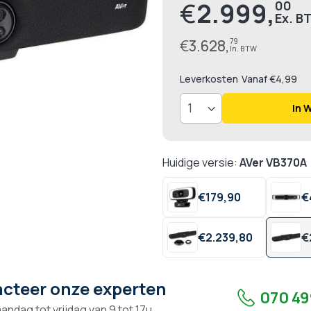
€
2.999,
00
Prijs
€
3.628,
79
Leverkosten
Vanaf €4,99
In 
Huidige versie:
AVer VB370A
€
179,
90
€
€
2.239,
80
€
cteer onze experten
070 49
andag tot vrijdag van 9 tot 17u