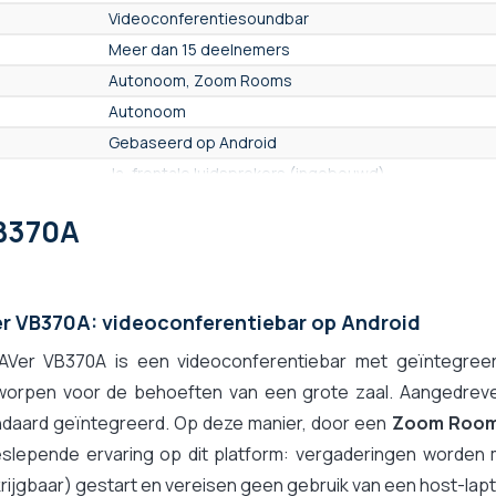
Videoconferentiesoundbar
Meer dan 15 deelnemers
Autonoom, Zoom Rooms
Autonoom
Gebaseerd op Android
Ja, frontale luidsprekers (ingebouwd)
Microfoons inbegrepen
VB370A
10.0 meter
14 microfoons
Neen
r VB370A: videoconferentiebar op Android
UHD 4K 2160p - 8 Mpx
AVer VB370A is een videoconferentiebar met geïntegreer
16,0 Mpx (2 x 8 Mpx)
worpen voor de behoeften van een grote zaal. Aangedre
Tussen 16 en 36 Mpx
ndaard geïntegreerd. Op deze manier, door een
120°
Zoom Roo
slepende ervaring op dit platform: vergaderingen worden 
60° tot 99°
rijgbaar) gestart en vereisen geen gebruik van een host-lap
ja, Mechanische en digitale PTZ