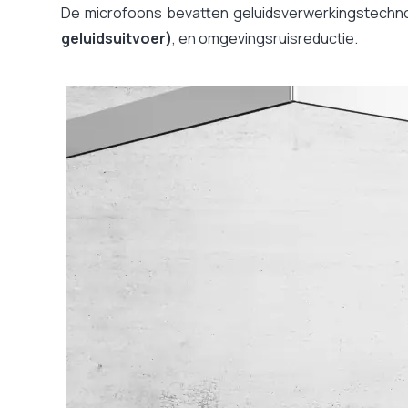
De microfoons bevatten geluidsverwerkingstechno
Scherm inbegrepen
geluidsuitvoer)
, en omgevingsruisreductie.