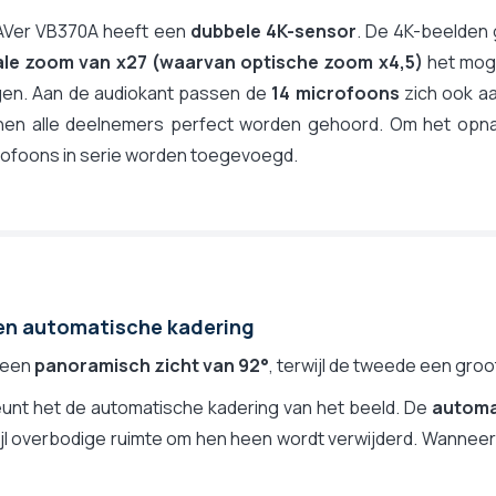
x27
AVer VB370A heeft een
dubbele 4K-sensor
. De 4K-beelden 
x4,5
ale zoom van x27 (waarvan optische zoom x4,5)
het moge
x6
gen. Aan de audiokant passen de
14 microfoons
zich ook a
Ja, auto (AutoFraming), Ja, manueel
nen alle deelnemers perfect worden gehoord. Om het opna
Ja, Speaker tracking
rofoons in serie worden toegevoegd.
Ja, smart gallery
Nee
x2 - conference op twee schermen
Neen
Nee
en automatische kadering
Neen
Ja
 een
panoramisch zicht van 92°
, terwijl de tweede een groo
Zonder
eunt het de automatische kadering van het beeld. De
automa
Stroomnet
wijl overbodige ruimte om hen heen wordt verwijderd. Wanneer
Muurbevestiging
Zoom certified