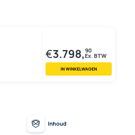
€
3.798,
90
IN WINKELWAGEN
Inhoud