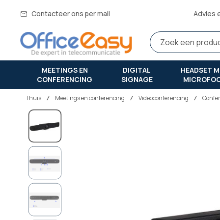
Contacteer ons per mail
Advies 
MEETINGS EN
DIGITAL
HEADSET M
CONFERENCING
SIGNAGE
MICROFO
Thuis
meetings en conferencing
Videoconferencing
Confe
Ga
naar
het
einde
van
de
afbeeldingen-
gallerij