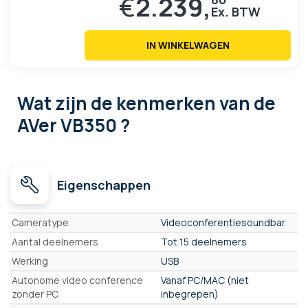
€
2.239,
IN WINKELWAGEN
Wat zijn de kenmerken
van de
AVer VB350 ?
Eigenschappen
Eigenschappen
Cameratype
Videoconferentiesoundbar
Aantal deelnemers
Tot 15 deelnemers
Werking
USB
Autonome video conference
Vanaf PC/MAC (niet
zonder PC
inbegrepen)