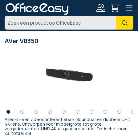
Account
Zoe
AVer VB350
Ga
naar
het
einde
van
de
afbeeldingen-
gallerij
Alles-in-één videoconferentiebalk. Soundbar en dubbele UHD
Ga
4K-lens. Ontworpen voor middelgrote tot grote
vergaderruimtes. UHD 4K-uitgangsresolutie. Optische zoom
naar
x3, totaal x18
het