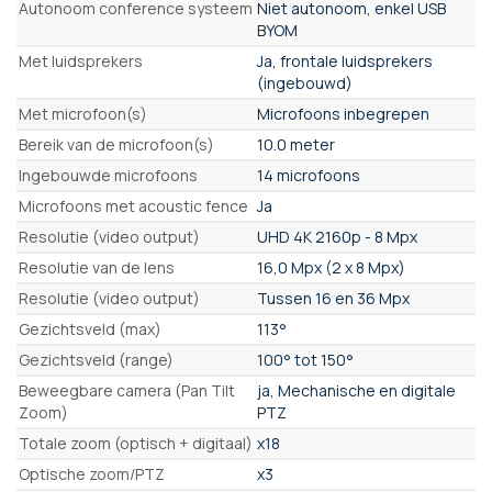
Autonoom conference systeem
Niet autonoom, enkel USB
BYOM
Met luidsprekers
Ja, frontale luidsprekers
(ingebouwd)
Met microfoon(s)
Microfoons inbegrepen
Bereik van de microfoon(s)
10.0 meter
Ingebouwde microfoons
14 microfoons
Microfoons met acoustic fence
Ja
Resolutie (video output)
UHD 4K 2160p - 8 Mpx
Resolutie van de lens
16,0 Mpx (2 x 8 Mpx)
Resolutie (video output)
Tussen 16 en 36 Mpx
Gezichtsveld (max)
113°
Gezichtsveld (range)
100° tot 150°
Beweegbare camera (Pan Tilt
ja, Mechanische en digitale
Zoom)
PTZ
Totale zoom (optisch + digitaal)
x18
Optische zoom/PTZ
x3