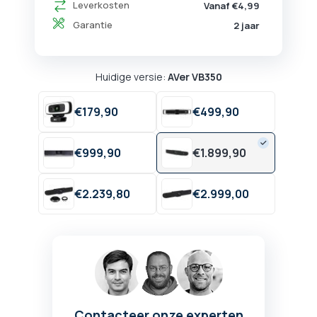
Leverkosten
Vanaf €4,99
Garantie
2 jaar
Huidige versie:
AVer VB350
€
179,
90
€
499,
90
€
999,
90
€
1.899,
90
€
2.239,
80
€
2.999,
00
Contacteer onze experten