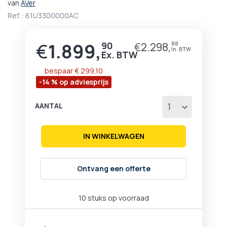
van
AVer
begin
van
Ref. :
61U3300000AC
de
afbeeldingen-
€
1.899,
90
€
2.298,
88
Prijs
gallerij
bespaar
€ 299,10
-14 % op adviesprijs
AANTAL
IN WINKELWAGEN
Ontvang een offerte
10 stuks op voorraad