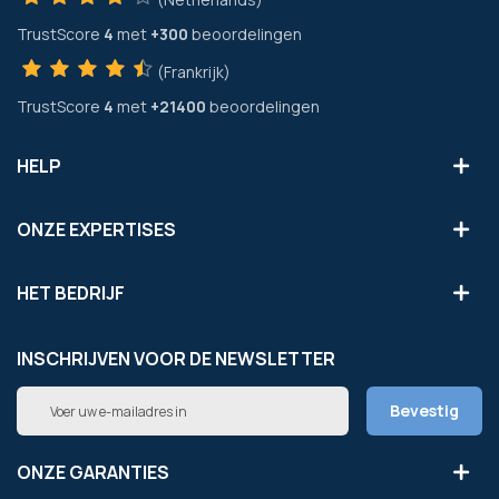
TrustScore
4
met
+300
beoordelingen
(Frankrijk)
TrustScore
4
met
+21400
beoordelingen
HELP
ONZE EXPERTISES
HET BEDRIJF
INSCHRIJVEN VOOR DE NEWSLETTER
Abonneer
Bevestig
u
op
onze
ONZE GARANTIES
nieuwsbrief