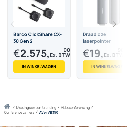
Barco ClickShare CX-
Draadloze
30 Gen 2
laserpointer
€
2.575,
€
19,
00
90
€
3.115,
€
24,
75
08
IN WINKELWAGEN
IN WINKELWAGEN
Thuis
meetings en conferencing
Videoconferencing
Conference camera
AVer VB350