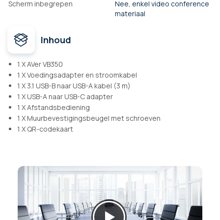
Scherm inbegrepen
Nee, enkel video conference
materiaal
Inhoud
1 X AVer VB350
1 X Voedingsadapter en stroomkabel
1 X 3.1 USB-B naar USB-A kabel (3 m)
1 X USB-A naar USB-C adapter
1 X Afstandsbediening
1 X Muurbevestigingsbeugel met schroeven
1 X QR-codekaart