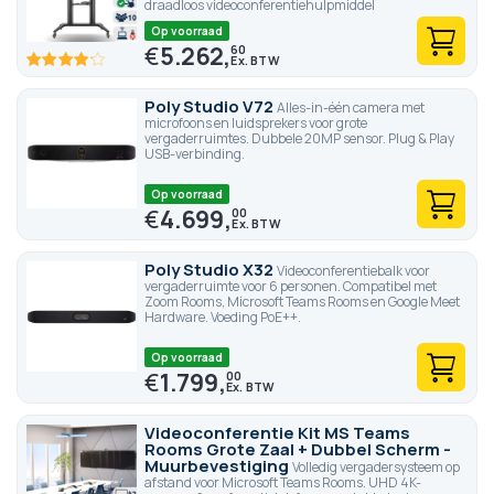
draadloos videoconferentiehulpmiddel
Op voorraad
€
5.262,
60
82.6
100
% of
Poly Studio V72
Alles-in-één camera met
microfoons en luidsprekers voor grote
vergaderruimtes. Dubbele 20MP sensor. Plug & Play
USB-verbinding.
Op voorraad
€
4.699,
00
Poly Studio X32
Videoconferentiebalk voor
vergaderruimte voor 6 personen. Compatibel met
Zoom Rooms, Microsoft Teams Rooms en Google Meet
Hardware. Voeding PoE++.
Op voorraad
€
1.799,
00
Videoconferentie Kit MS Teams
Rooms Grote Zaal + Dubbel Scherm -
Muurbevestiging
Volledig vergadersysteem op
afstand voor Microsoft Teams Rooms. UHD 4K-