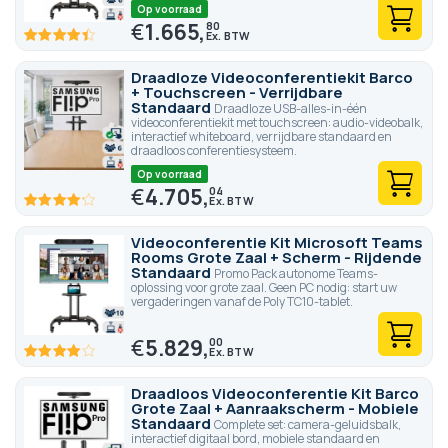
Op voorraad
€
1.665,
80
88
100
% of
Draadloze Videoconferentiekit Barco
+ Touchscreen - Verrijdbare
Standaard
Draadloze USB-alles-in-één
videoconferentiekit met touchscreen: audio-videobalk,
interactief whiteboard, verrijdbare standaard en
draadloos conferentiesysteem.
Op voorraad
€
4.705,
04
82.6
100
% of
Videoconferentie Kit Microsoft Teams
Rooms Grote Zaal + Scherm - Rijdende
Standaard
Promo Pack autonome Teams-
oplossing voor grote zaal. Geen PC nodig: start uw
vergaderingen vanaf de Poly TC10-tablet.
€
5.829,
00
80
100
% of
Draadloos Videoconferentie Kit Barco
Grote Zaal + Aanraakscherm - Mobiele
Standaard
Complete set: camera-geluidsbalk,
interactief digitaal bord, mobiele standaard en