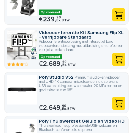
Op voorraad
€
239,
90
Videoconferentie Kit Samsung Flip XL
- Verrijdbare Standaard
Videoconferentieoplossing met interactief bord,
videoconferentiestang met uitbreidingsmicrofoon en
verrijdbare standaard
Op voorraad
€
2.689,
60
82.6
100
% of
Poly Studio V52
Premium audio- en videobar
met UHD 4K-camera, microfoons en luidsprekers.
USB-aansluiting op uw computer. 20 MPx sensor en
gezichtsveld van 95°
€
2.649,
90
Poly Thuiswerkset Geluid en Video HD
Thuiswerkset met professionele USB-webcam en
Bluetooth-conferentieluidspreker