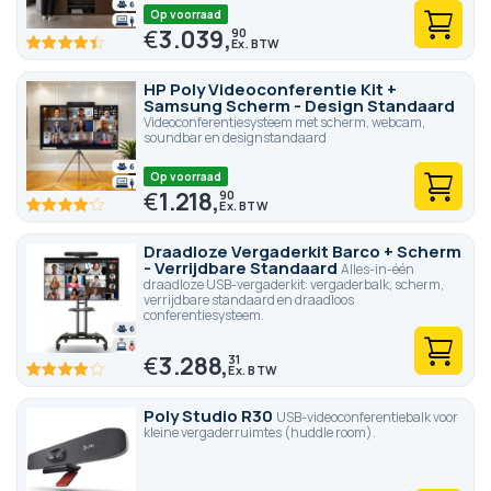
Op voorraad
€
3.039,
90
88.6
100
% of
HP Poly Videoconferentie Kit +
Samsung Scherm - Design Standaard
Videoconferentiesysteem met scherm, webcam,
soundbar en designstandaard
Op voorraad
€
1.218,
90
82.6
100
% of
Draadloze Vergaderkit Barco + Scherm
- Verrijdbare Standaard
Alles-in-één
draadloze USB-vergaderkit: vergaderbalk, scherm,
verrijdbare standaard en draadloos
conferentiesysteem.
€
3.288,
31
80
100
% of
Poly Studio R30
USB-videoconferentiebalk voor
kleine vergaderruimtes (huddle room).