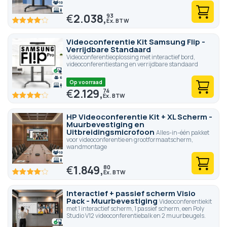
€
2.038,
93
82.2
100
% of
Videoconferentie Kit Samsung Flip -
Verrijdbare Standaard
Videoconferentieoplossing met interactief bord,
videoconferentiestang en verrijdbare standaard
Op voorraad
€
2.129,
74
82.6
100
% of
HP Videoconferentie Kit + XL Scherm -
Muurbevestiging en
Uitbreidingsmicrofoon
Alles-in-één pakket
voor videoconferentie en grootformaatscherm,
wandmontage
€
1.849,
80
82.2
100
% of
Interactief + passief scherm Visio
Pack - Muurbevestiging
Videoconferentiekit
met 1 interactief scherm, 1 passief scherm, een Poly
Studio V12 videoconferentiebalk en 2 muurbeugels.