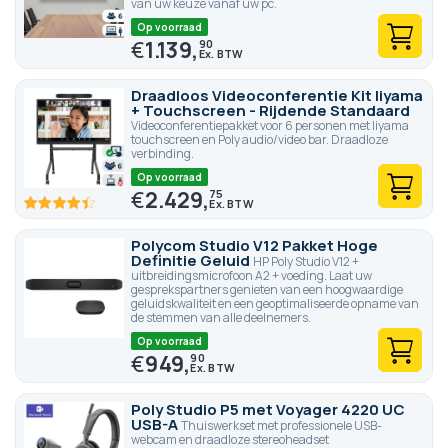
van uw keuze vanaf uw pc.
Op voorraad
€
1.139,
90
Draadloos Videoconferentie Kit Iiyama
+ Touchscreen - Rijdende Standaard
Videoconferentiepakket voor 6 personen met Iiyama
touchscreen en Poly audio/video bar. Draadloze
verbinding.
Op voorraad
€
2.429,
75
88
100
% of
Polycom Studio V12 Pakket Hoge
Definitie Geluid
HP Poly Studio V12 +
uitbreidingsmicrofoon A2 + voeding. Laat uw
gesprekspartners genieten van een hoogwaardige
geluidskwaliteit en een geoptimaliseerde opname van
de stemmen van alle deelnemers.
Op voorraad
€
949,
90
Poly Studio P5 met Voyager 4220 UC
USB-A
Thuiswerkset met professionele USB-
webcam en draadloze stereoheadset