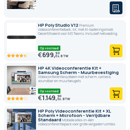
HP Poly Studio V12
Premium
videoconferentiebalk, 4K, met AI-kaderingsmodi.
Gecertificeerd voor MS Teams. Inclusief netvoeding.
Op voorraad
€
699,
90
88
100
% of
HP 4K Videoconferentie Kit +
Samsung Scherm - Muurbevestiging
Videoconferentiesysteem met scherm, camera,
soundbar en muurbeugels
Op voorraad
€
1.149,
90
82.6
100
% of
HP Poly Videoconferentie Kit + XL
Scherm + Microfoon - Verrijdbare
Standaard
Mobiele alles-in-één
videoconferentiepack voor grote vergaderruimtes.