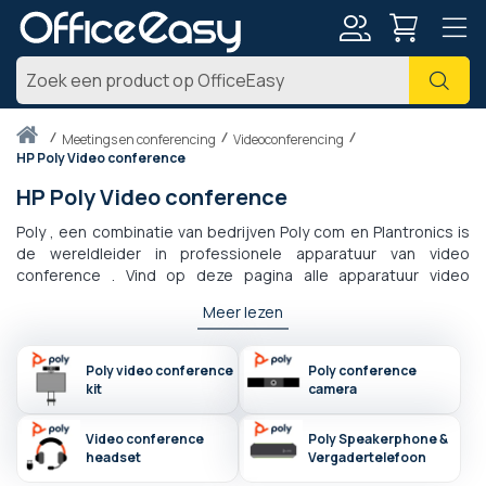
Account
Zoe
Thuis
meetings en conferencing
Videoconferencing
HP Poly Video conference
HP Poly Video conference
Poly , een combinatie van bedrijven Poly com en Plantronics is
de wereldleider in professionele apparatuur van video
conference . Vind op deze pagina alle apparatuur video
conference Poly die hun beste webcams en headset 's
Meer lezen
verzamelt die bedoeld zijn voor individueel gebruik
"medewerker op afstand" of in kleine vergaderzaal van het
vergadertype "huddle room". Of ze nu Full HD zijn, met
Poly video conference
Poly conference
automatische framing, taakverlichting en meeslepend geluid,
kit
camera
video conference poly's apparatuur is de oplossing die wordt
geprezen door professionals over de hele wereld die zoom,
Video conference
Poly Speakerphone &
ms teams, starleafe of zelfs google meet gebruiken.
headset
Vergadertelefoon