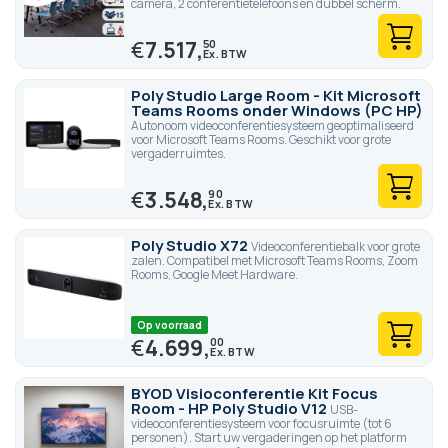
camera, 2 conferentietelefoons en dubbel scherm.
€
7.517,
50
Poly Studio Large Room - Kit Microsoft
Teams Rooms onder Windows (PC HP)
Autonoom videoconferentiesysteem geoptimaliseerd
voor Microsoft Teams Rooms. Geschikt voor grote
vergaderruimtes.
€
3.548,
90
Poly Studio X72
Videoconferentiebalk voor grote
zalen. Compatibel met Microsoft Teams Rooms, Zoom
Rooms, Google Meet Hardware.
Op voorraad
€
4.699,
00
BYOD Visioconferentie Kit Focus
Room - HP Poly Studio V12
USB-
videoconferentiesysteem voor focusruimte (tot 6
personen). Start uw vergaderingen op het platform