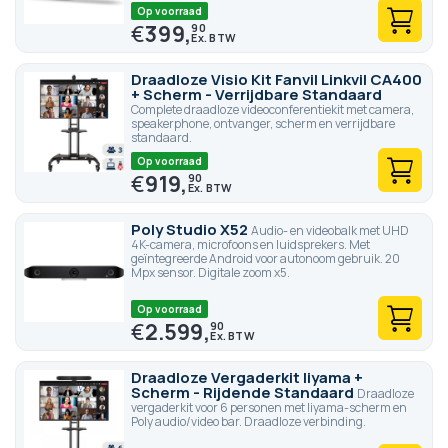
Op voorraad
€
399,
90
Draadloze Visio Kit Fanvil Linkvil CA400
+ Scherm - Verrijdbare Standaard
Complete draadloze videoconferentiekit met camera,
speakerphone, ontvanger, scherm en verrijdbare
standaard.
Op voorraad
€
919,
90
Poly Studio X52
Audio- en videobalk met UHD
4K-camera, microfoons en luidsprekers. Met
geïntegreerde Android voor autonoom gebruik. 20
Mpx sensor. Digitale zoom x5.
Op voorraad
€
2.599,
90
Draadloze Vergaderkit Iiyama +
Scherm - Rijdende Standaard
Draadloze
vergaderkit voor 6 personen met Iiyama-scherm en
Poly audio/video bar. Draadloze verbinding.