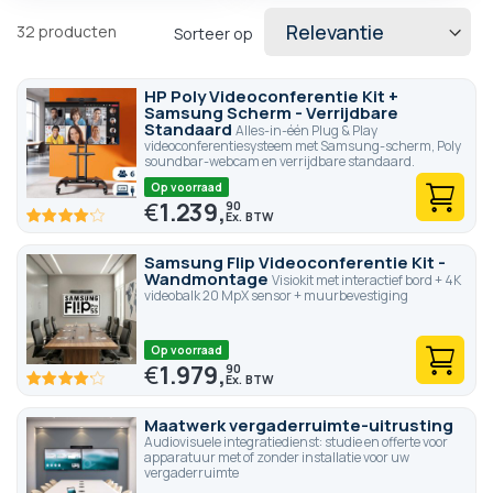
32
producten
Sorteer op
HP Poly Videoconferentie Kit +
Samsung Scherm - Verrijdbare
Standaard
Alles-in-één Plug & Play
videoconferentiesysteem met Samsung-scherm, Poly
soundbar-webcam en verrijdbare standaard.
Op voorraad
€
1.239,
90
82.6
100
% of
Samsung Flip Videoconferentie Kit -
Wandmontage
Visiokit met interactief bord + 4K
videobalk 20 MpX sensor + muurbevestiging
Op voorraad
€
1.979,
90
82.6
100
% of
Maatwerk vergaderruimte-uitrusting
Audiovisuele integratiedienst: studie en offerte voor
apparatuur met of zonder installatie voor uw
vergaderruimte