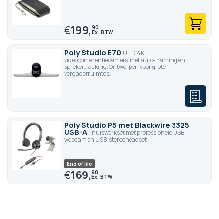
€
199,
90
Poly Studio E70
UHD 4K
videoconferentiecamera met auto-framing en
sprekertracking. Ontworpen voor grote
vergaderruimtes.
Poly Studio P5 met Blackwire 3325
USB-A
Thuiswerkset met professionele USB-
webcam en USB-stereoheadset
End of life
€
169,
90