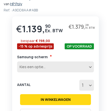
het
van
HP Poly
begin
Ref. :
A9DD8AA#ABB
van
de
afbeeldingen-
€
1.139,
90
€
1.379,
28
gallerij
bespaar
€ 198,00
-15 % op adviesprijs
OP VOORRAAD
Samsung-scherm
AANTAL
IN WINKELWAGEN