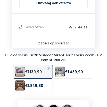
Ontvang een offerte
Leverkosten
Vanaf €4,99
2 stuks op voorraad
Huidige versie:
BYOD Visioconferentie Kit Focus Room - HP
Poly Studio V12
€
1.139,
90
€
1.439,
90
€
1.849,
80