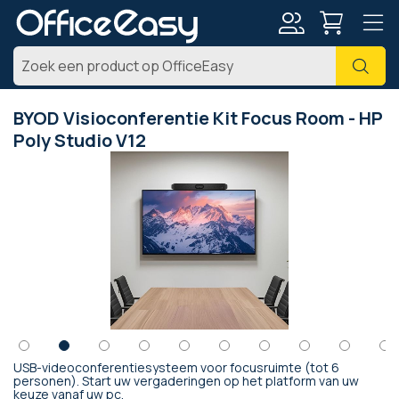
Account
Zoe
BYOD Visioconferentie Kit Focus Room - HP
Poly Studio V12
Ga
naar
het
einde
van
de
afbeeldingen-
gallerij
USB-videoconferentiesysteem voor focusruimte (tot 6
Ga
personen). Start uw vergaderingen op het platform van uw
keuze vanaf uw pc.
naar