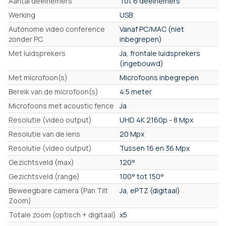
Aantal deelnemers
Tot 6 deelnemers
Werking
USB
Autonome video conference
Vanaf PC/MAC (niet
zonder PC
inbegrepen)
Met luidsprekers
Ja, frontale luidsprekers
(ingebouwd)
Met microfoon(s)
Microfoons inbegrepen
Bereik van de microfoon(s)
4.5 meter
Microfoons met acoustic fence
Ja
Resolutie (video output)
UHD 4K 2160p - 8 Mpx
Resolutie van de lens
20 Mpx
Resolutie (video output)
Tussen 16 en 36 Mpx
Gezichtsveld (max)
120°
Gezichtsveld (range)
100° tot 150°
Beweegbare camera (Pan Tilt
Ja, ePTZ (digitaal)
Zoom)
Totale zoom (optisch + digitaal)
x5