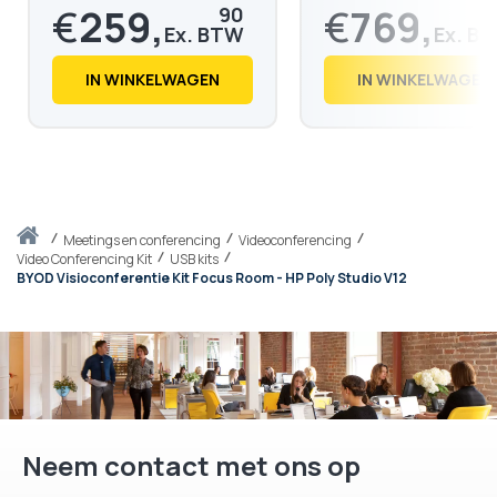
Videovergaderingen
€
259,
€
769,
90
€
314,
€
930,
48
49
IN WINKELWAGEN
IN WINKELWAGEN
Thuis
meetings en conferencing
Videoconferencing
Video Conferencing Kit
USB kits
BYOD Visioconferentie Kit Focus Room - HP Poly Studio V12
Neem contact met ons op