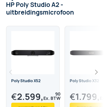
HP Poly Studio A2 -
uitbreidingsmicrofoon
Poly Studio X52
Poly Studio X32
€
2.599,
€
1.799,
90
€
3.145,
€
2.176,
88
79