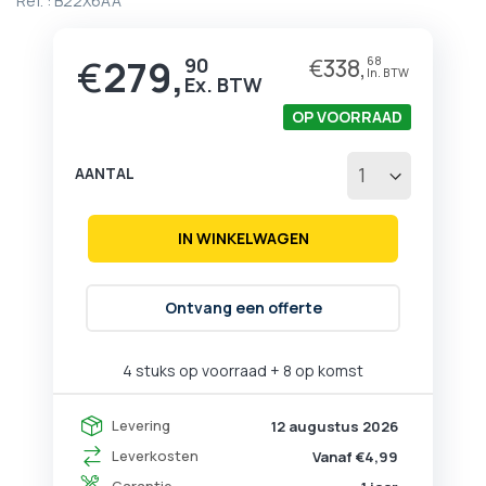
Ref. :
B22X6AA
begin
van
de
€
279,
90
€
338,
68
afbeeldingen-
gallerij
OP VOORRAAD
AANTAL
IN WINKELWAGEN
Ontvang een offerte
4 stuks op voorraad
+ 8 op komst
Levering
12 augustus 2026
Leverkosten
Vanaf €4,99
Garantie