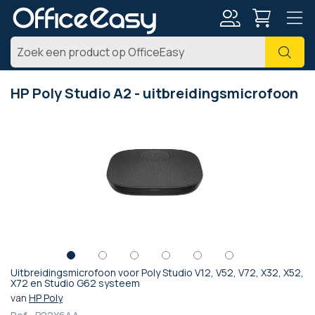
Account
Zoe
HP Poly Studio A2 - uitbreidingsmicrofoon
Ga
naar
het
einde
van
de
afbeeldingen-
gallerij
Uitbreidingsmicrofoon voor Poly Studio V12, V52, V72, X32, X52,
Ga
X72 en Studio G62 systeem
naar
van
HP Poly
het