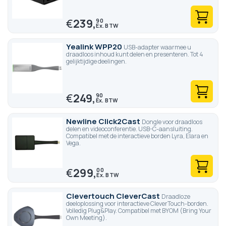
€
239,
90
Yealink WPP20
USB-adapter waarmee u
draadloos inhoud kunt delen en presenteren. Tot 4
gelijktijdige deelingen.
€
249,
90
Newline Click2Cast
Dongle voor draadloos
delen en videoconferentie. USB-C-aansluiting.
Compatibel met de interactieve borden Lyra, Elara en
Vega.
€
299,
00
Clevertouch CleverCast
Draadloze
deeloplossing voor interactieve CleverTouch-borden.
Volledig Plug&Play. Compatibel met BYOM (Bring Your
Own Meeting).