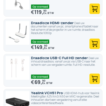
Op voorraad
€
119,
90
Draadloze HDMI-zender
Deel uw
documenten vanaf uw pc, smartphone of tablet naar
het scherm of de projector in uw ruimte, draadloos.
Resolutie 1080p
Op voorraad
€
149,
90
Draadloze USB-C Full HD zender
Deel uw
inhoud draadloos, vanaf uw pc via USB-C naar het
scherm van uw vergaderruimte. Full HD-resolutie.
Op voorraad
€
69,
90
Yealink VCH51 Pro
USB HDMI-hub voor Yealink
MeetingBar A25/A40/A50 en MVC 4e generatie. Deel
inhoud en start een vergadering vanuit elke
videoconferentiesoftware.