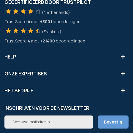
GECERTIFICEERD DOOR TRUSTPILOT
(Netherlands)
TrustScore
4
met
+300
beoordelingen
(Frankrijk)
TrustScore
4
met
+21400
beoordelingen
HELP
ONZE EXPERTISES
HET BEDRIJF
INSCHRIJVEN VOOR DE NEWSLETTER
Abonneer
Bevestig
u
op