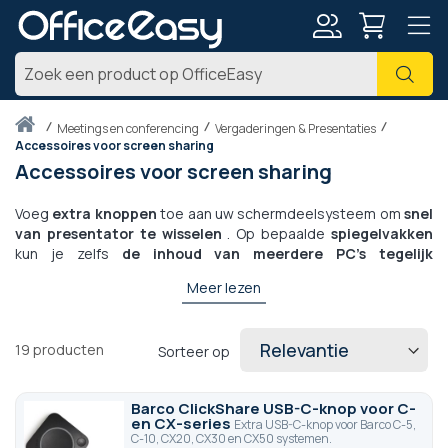
Account
Zoe
Thuis
meetings en conferencing
Vergaderingen & Presentaties
Accessoires voor screen sharing
Accessoires voor screen sharing
Voeg
extra knoppen
toe aan uw schermdeelsysteem om
snel
van presentator te wisselen
. Op bepaalde
spiegelvakken
kun je zelfs
de inhoud van meerdere PC's tegelijk
dupliceren
als je meerdere knoppen hebt. Deze dongles
Meer lezen
kunnen USB-A, USB-C of HDMI worden aangesloten, afhankelijk
van de versie en uw huidige systeem voor het delen van
afbeeldingen. Deze accessoires worden
via USB van uw PC
19
producten
Sorteer op
voorzien van eigen stroom
en hoeven niet te worden
opgeladen.
Barco ClickShare USB-C-knop voor C-
en CX-series
Extra USB-C-knop voor Barco C-5,
C-10, CX20, CX30 en CX50 systemen.