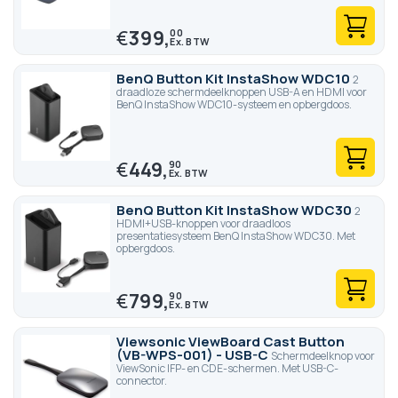
€
399,
00
BenQ Button Kit InstaShow WDC10
2
draadloze schermdeelknoppen USB-A en HDMI voor
BenQ InstaShow WDC10-systeem en opbergdoos.
€
449,
90
BenQ Button Kit InstaShow WDC30
2
HDMI+USB-knoppen voor draadloos
presentatiesysteem BenQ InstaShow WDC30. Met
opbergdoos.
€
799,
90
Viewsonic ViewBoard Cast Button
(VB-WPS-001) - USB-C
Schermdeelknop voor
ViewSonic IFP- en CDE-schermen. Met USB-C-
connector.