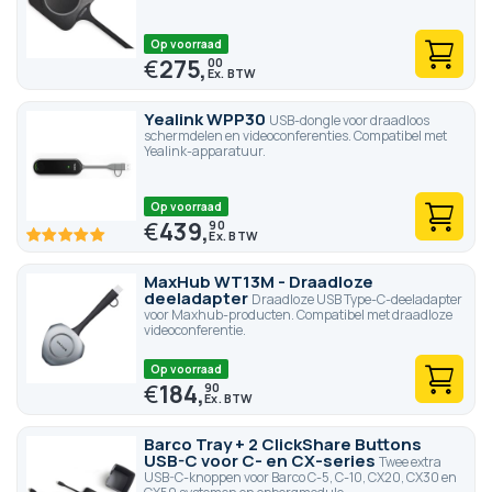
Op voorraad
€
275,
00
Yealink WPP30
USB-dongle voor draadloos
schermdelen en videoconferenties. Compatibel met
Yealink-apparatuur.
Op voorraad
€
439,
90
100
100
% of
MaxHub WT13M - Draadloze
deeladapter
Draadloze USB Type-C-deeladapter
voor Maxhub-producten. Compatibel met draadloze
videoconferentie.
Op voorraad
€
184,
90
Barco Tray + 2 ClickShare Buttons
USB-C voor C- en CX-series
Twee extra
USB-C-knoppen voor Barco C-5, C-10, CX20, CX30 en