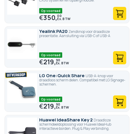
CX50 systemen en opbergmodule.
Op voorraad
€
350,
00
Yealink PA20
Zendknop voor draadloze
presentatie. Aansluiting via USB-C of USB-A
Op voorraad
€
219,
90
LG One:Quick Share
USB-A-knop voor
draadloos scherm delen. Compatibel met LG Signage-
schermen.
Op voorraad
€
219,
90
Huawei IdeaShare Key 2
Draadloze
schermdeeldoplossing voor Huawei IdeaHub
interactieve borden. Plug & Play verbinding.