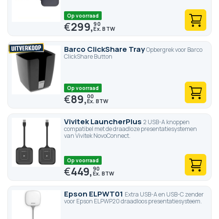
Op voorraad
€
299,
90
Barco ClickShare Tray
Opbergrek voor Barco
ClickShare Button
Op voorraad
€
89,
00
Vivitek LauncherPlus
2 USB-A knoppen
compatibel met de draadloze presentatiesystemen
van Vivitek NovoConnect.
Op voorraad
€
449,
90
Epson ELPWT01
Extra USB-A en USB-C zender
voor Epson ELPWP20 draadloos presentatiesysteem.