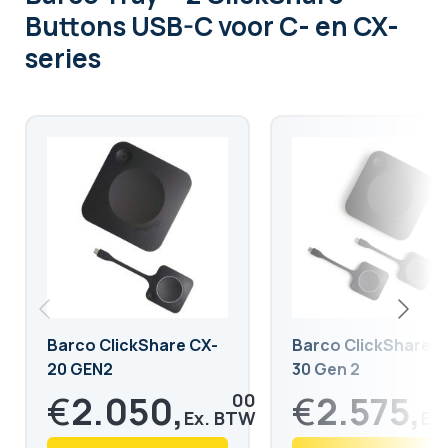
Buttons USB-C voor C- en CX-
series
Barco ClickShare CX-
Barco ClickShare C
20 GEN2
30 Gen 2
€
2.050,
€
2.575,
00
50
75