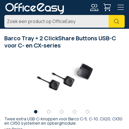
Account
Zoe
Barco Tray + 2 ClickShare Buttons USB-C
voor C- en CX-series
Ga
naar
het
einde
van
de
afbeeldingen-
gallerij
Twee extra USB-C-knoppen voor Barco C-5, C-10, CX20, CX30
Ga
en CX50 systemen en opbergmodule.
naar