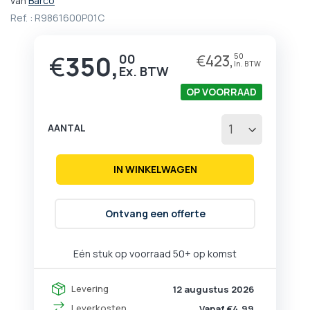
van
Barco
het
Ref. :
R9861600P01C
begin
van
de
€
350,
00
€
423,
50
afbeeldingen-
gallerij
OP VOORRAAD
AANTAL
IN WINKELWAGEN
Ontvang een offerte
Eén stuk op voorraad
50+ op komst
Levering
12 augustus 2026
Leverkosten
Vanaf €4,99