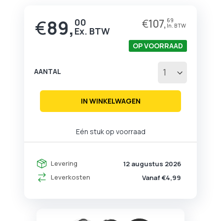
begin
van
€
89,
00
€
107,
69
de
afbeeldingen-
gallerij
OP VOORRAAD
AANTAL
IN WINKELWAGEN
Eén stuk op voorraad
Levering
12 augustus 2026
Leverkosten
Vanaf €4,99