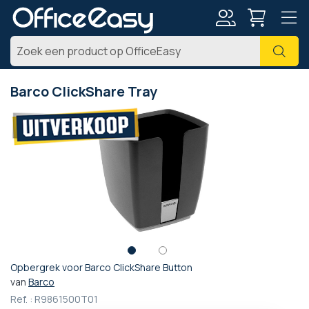
Account
Zoe
Barco ClickShare Tray
Ga
naar
het
einde
van
de
afbeeldingen-
gallerij
Opbergrek voor Barco ClickShare Button
Ga
van
Barco
naar
Ref. :
R9861500T01
het