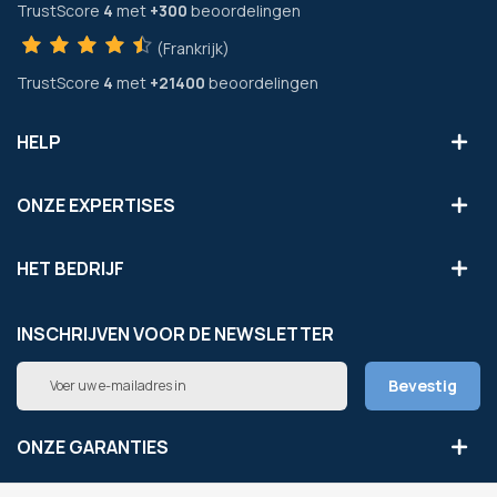
TrustScore
4
met
+300
beoordelingen
(Frankrijk)
TrustScore
4
met
+21400
beoordelingen
HELP
ONZE EXPERTISES
HET BEDRIJF
INSCHRIJVEN VOOR DE NEWSLETTER
Abonneer
Bevestig
u
op
onze
ONZE GARANTIES
nieuwsbrief