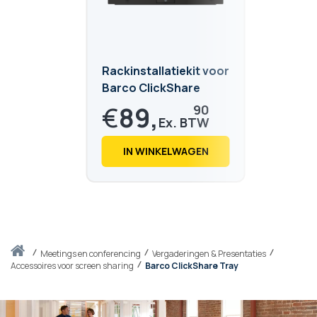
Rackinstallatiekit voor
Barco ClickShare
€
89,
90
€
108,
78
IN WINKELWAGEN
Thuis
meetings en conferencing
Vergaderingen & Presentaties
Accessoires voor screen sharing
Barco ClickShare Tray