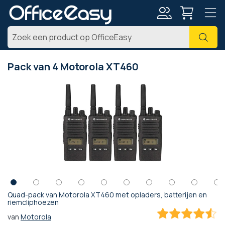
Account
Zoe
Pack van 4 Motorola XT460
Ga
naar
het
einde
van
de
afbeeldingen-
gallerij
Quad-pack van Motorola XT460 met opladers, batterijen en
Ga
riemcliphoezen
naar
van
Motorola
het
90
100
% of