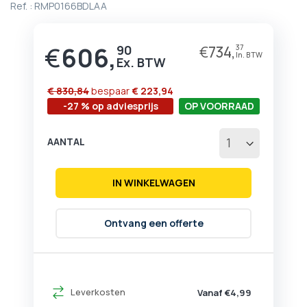
Ref. :
RMP0166BDLAA
begin
van
de
€
606,
afbeeldingen-
90
€
734,
37
gallerij
€ 830,84
bespaar
€ 223,94
-27 % op adviesprijs
OP VOORRAAD
AANTAL
IN WINKELWAGEN
Ontvang een offerte
Leverkosten
Vanaf €4,99