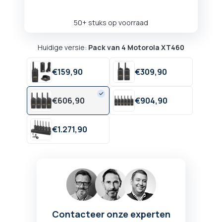
50+ stuks op voorraad
Huidige versie:
Pack van 4 Motorola XT460
€
159,
90
€
309,
90
€
606,
90
€
904,
90
€
1.271,
90
Contacteer onze experten