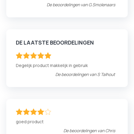
De beoordelingen van
G.Smolenaars
DE LAATSTE BEOORDELINGEN
100
100
% of
Degelijk product makkelijk in gebruik
De beoordelingen van
S Talhout
80
100
% of
goed product
De beoordelingen van
Chris