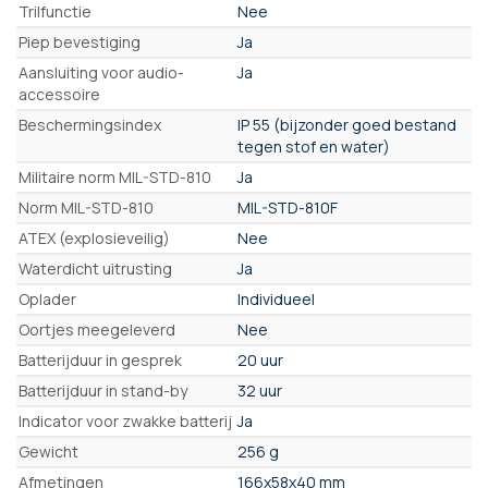
Trilfunctie
Nee
Piep bevestiging
Ja
Aansluiting voor audio-
Ja
accessoire
Beschermingsindex
IP 55 (bijzonder goed bestand
tegen stof en water)
Militaire norm MIL-STD-810
Ja
Norm MIL-STD-810
MIL-STD-810F
ATEX (explosieveilig)
Nee
Waterdicht uitrusting
Ja
Oplader
Individueel
Oortjes meegeleverd
Nee
Batterijduur in gesprek
20 uur
Batterijduur in stand-by
32 uur
Indicator voor zwakke batterij
Ja
Gewicht
256 g
Afmetingen
166x58x40 mm