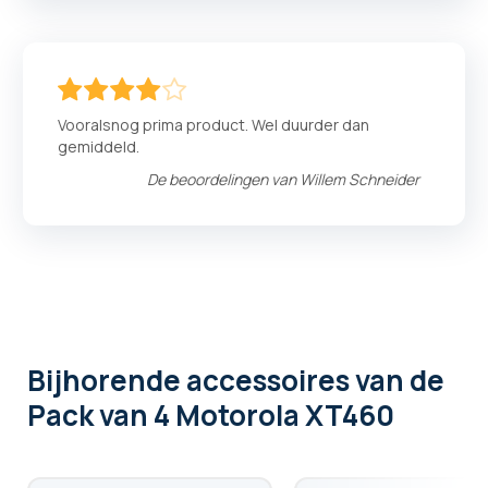
80
100
% of
Vooralsnog prima product. Wel duurder dan
gemiddeld.
De beoordelingen van
Willem Schneider
Bijhorende accessoires
van de
Pack van 4 Motorola XT460