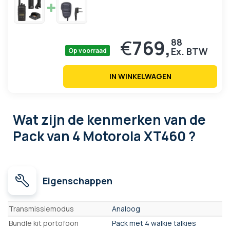
€
769,
88
Op voorraad
IN WINKELWAGEN
Wat zijn de kenmerken
van de
Pack van 4 Motorola XT460 ?
Eigenschappen
Eigenschappen
Transmissiemodus
Analoog
Bundle kit portofoon
Pack met 4 walkie talkies