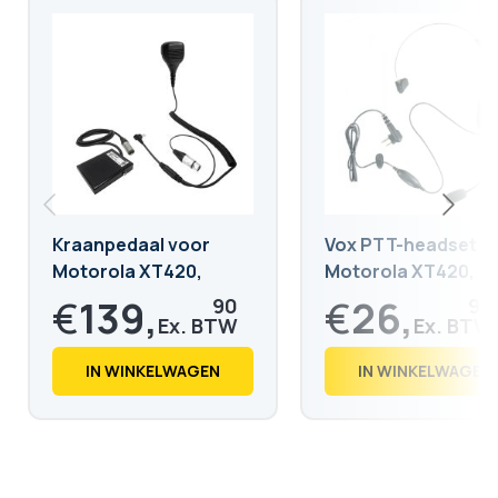
Kraanpedaal voor
Vox PTT-headset v
Motorola XT420,
Motorola XT420,
XT460, CP040, R2 en
XT460, CP040
€
139,
€
26,
90
90
DP1400
€
169,
€
32,
28
55
IN WINKELWAGEN
IN WINKELWAGEN