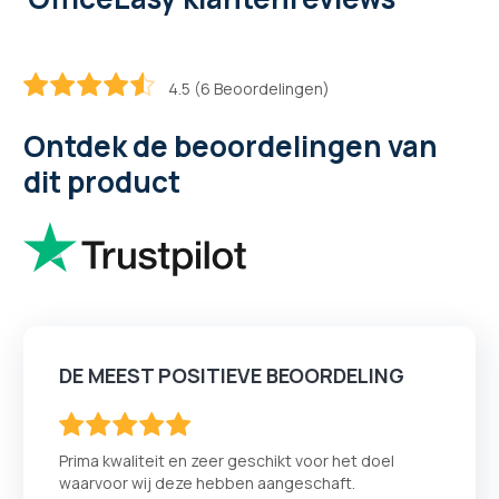
4.5 (6 Beoordelingen)
90
100
% of
Ontdek de beoordelingen van
dit product
DE MEEST POSITIEVE BEOORDELING
100
100
% of
Prima kwaliteit en zeer geschikt voor het doel
waarvoor wij deze hebben aangeschaft.