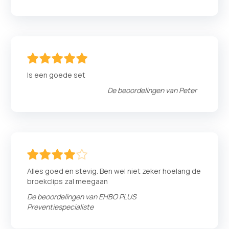
100
100
% of
Is een goede set
De beoordelingen van
Peter
80
100
% of
Alles goed en stevig. Ben wel niet zeker hoelang de
broekclips zal meegaan
De beoordelingen van
EHBO PLUS
Preventiespecialiste