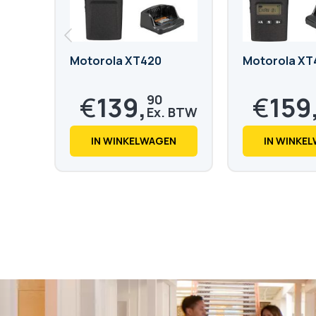
Motorola XT420
Motorola XT
€
139,
€
159
90
€
169,
€
193,
28
48
IN WINKELWAGEN
IN WINKE