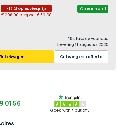
-13 % op adviesprijs
Op voorraad
€ 298,90
bespaar
€ 39,90
19 stuks op voorraad
Levering
11 augustus 2026
Winkelwagen
Ontvang een offerte
9 01 56
Goed
with
4
out of 5
oires