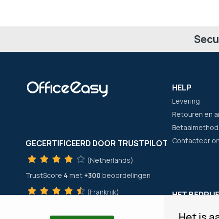
Secu
HELP
Levering
Retouren en a
Betaalmethod
Contacteer o
GECERTIFICEERD DOOR TRUSTPILOT
(Netherlands)
TrustScore
4
met
+300
beoordelingen
(Frankrijk)
HET BEDRIJ
TrustScore
4
met
+21400
beoordelingen
Wie zijn wij?
Het is aa