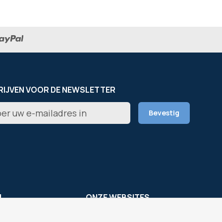
RIJVEN VOOR DE NEWSLETTER
er
Bevestig
rief
L
ONZE WEBSITES
s
OfficeEasy France