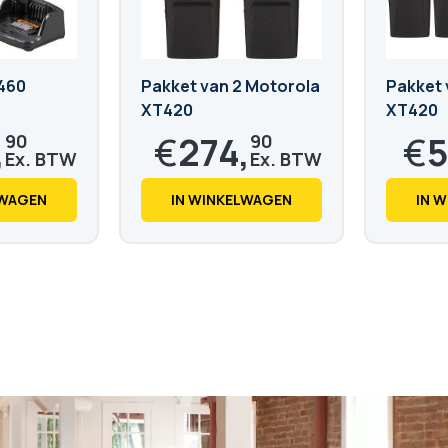
460
Pakket van 2 Motorola
Pakket 
XT420
XT420
,
€
274,
€
5
90
90
€
332,
€
643
62
LWAGEN
IN WINKELWAGEN
IN 