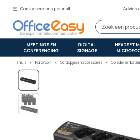
Contacteer ons per mail
Advies 
MEETINGS EN
DIGITAL
HEADSET M
CONFERENCING
SIGNAGE
MICROFO
Thuis
portofoon
Oordopjes en accessoires
Oplader en batter
Ga
naar
het
einde
van
de
afbeeldingen-
gallerij