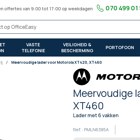
070 499 01
en offertes van 9:00 tot 17:00 op weekdagen
ET
VASTE
VEILIGHEID &
PORTOFOON
ON
TELEFONIE
BESCHERMING
ij
Meervoudige lader voor Motorola XT420, XT460
Meervoudige l
XT460
Lader met 6 vakken
Ref. :
PMLN6385A