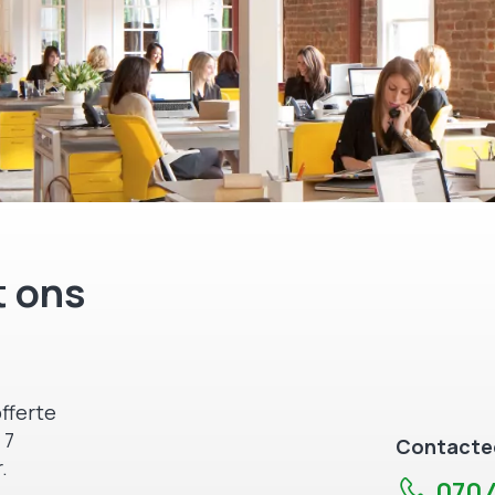
 ons
fferte
 7
Contactee
.
070 4