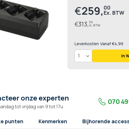
€
259,
00
Prijs
€
313,
39
Leverkosten
Vanaf €4,99
In 
cteer onze experten
070 49
andag tot vrijdag van 9 tot 17u
ke punten
Kenmerken
Bijhorende access