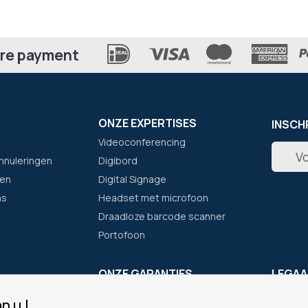
re payment
ONZE EXPERTISES
INSCH
Videoconferencing
Abonne
nnuleringen
Digibord
u
op
en
Digital Signage
onze
ns
Headset met microfoon
nieuwsb
Draadloze barcode scanner
Portofoon
F
ONZE GARANTIES
LEGAA
Eenvoudig bestellen
Cookie
n u !