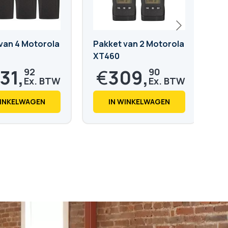
van 4 Motorola
Pakket van 2 Motorola
Pa
XT460
X
31,
€
309,
92
90
,
€
374,
€
64
98
WINKELWAGEN
IN WINKELWAGEN