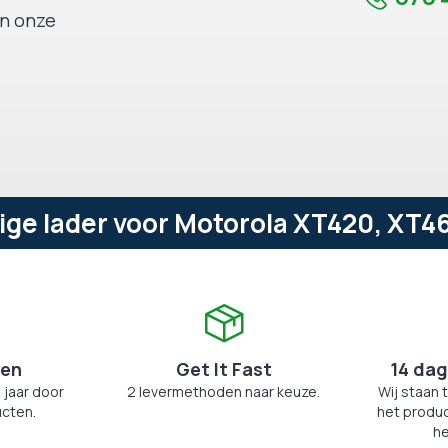
an onze
e lader voor Motorola XT420, XT460
zen
Get It Fast
14 dag
 jaar door
2 levermethoden naar keuze.
Wij staan 
cten.
het produc
he