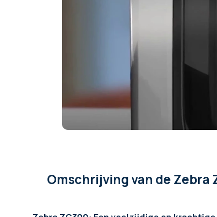
Coderingstype
RFID optioneel, NFC opt
Opties
Encoders
Afmetingen
258 mm x 157 mm x 46
Garantie
3 jaar
Omschrijving
van de Zebra 