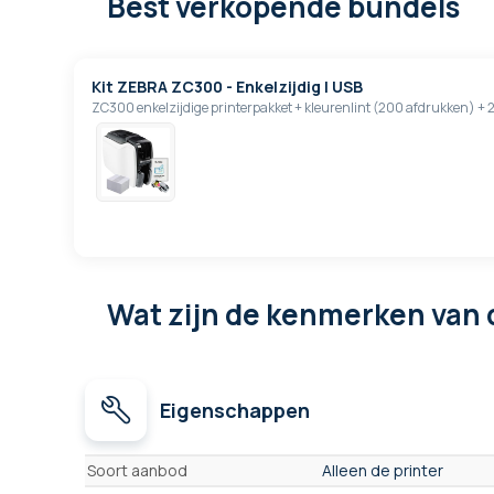
Best verkopende bundels
Kit ZEBRA ZC300 - Enkelzijdig | USB
ZC300 enkelzijdige printerpakket + kleurenlint (200 afdrukken) 
Wat zijn de kenmerken
van 
Eigenschappen
Eigenschappen
Soort aanbod
Alleen de printer