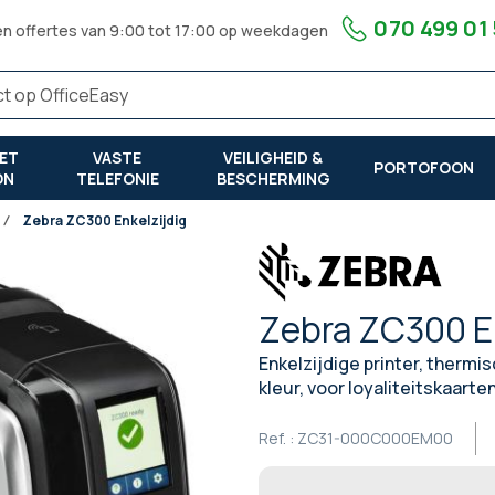
070 499 01
en offertes van 9:00 tot 17:00 op weekdagen
ET
VASTE
VEILIGHEID &
PORTOFOON
ON
TELEFONIE
BESCHERMING
Zebra ZC300 Enkelzijdig
Zebra ZC300 E
Enkelzijdige printer, thermi
kleur, voor loyaliteitskaar
Ref. :
ZC31-000C000EM00