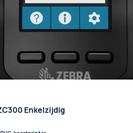
ioneel, MiFare optioneel, Optionele magnetische strip, Chips optio
8 mm
ZC300 Enkelzijdig