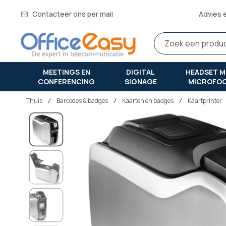
Contacteer ons per mail
Advies 
MEETINGS EN
DIGITAL
HEADSET M
CONFERENCING
SIGNAGE
MICROFO
Thuis
barcodes & badges
Kaarten en badges
Kaartprinter
Ga
naar
het
einde
van
de
afbeeldingen-
gallerij