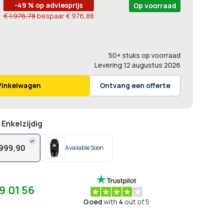
-49 % op adviesprijs
Op voorraad
€ 1.976,78
bespaar
€ 976,88
50+ stuks op voorraad
Levering
12 augustus 2026
Winkelwagen
Ontvang een offerte
Enkelzijdig
999,
90
Available Soon
9 01 56
Goed
with
4
out of 5