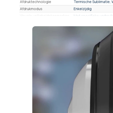
Afdruktechnologie
Termische Sublimatie,
Afdrukmodus
Enkelzijdig
Visuele veiligheidskenmerken
Met specifieke verbruik
Kaarttype
Standaard PVC-kaart
Kaartmateriaal
PVC, PVC-composiet
Kaartformaat
CR80 Standaard (84,6 × 
Ondersteunde dikte(s)
10 mil (0,25mm), 20 mil
Resolutie
300 dpi
Printsnelheid in kleur
160 (kaarten/uur)
Printsnelheid in zwart-wit
450 (kaarten/uur)
Maandelijks gedrukt volume
Meer dan 2000
Laadcapaciteit
100 kaarten
Uitvoertrechter
100 kaarten
Verbinding(en)
USB, RJ45 (Ethernet)
Scherm
Kleurenscherm
Licentietype
Aangepaste kaartcreat