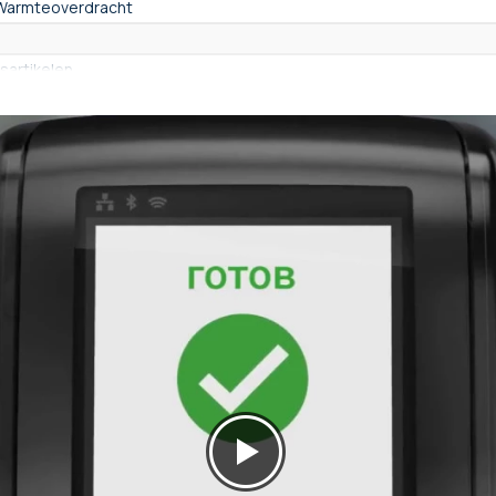
 Warmteoverdracht
sartikelen
54 mm), CR79 Lijm (83,9 × 51,9)
 (0,50mm), 30 mil (0,76mm), 40 mil (1,00mm)
ie