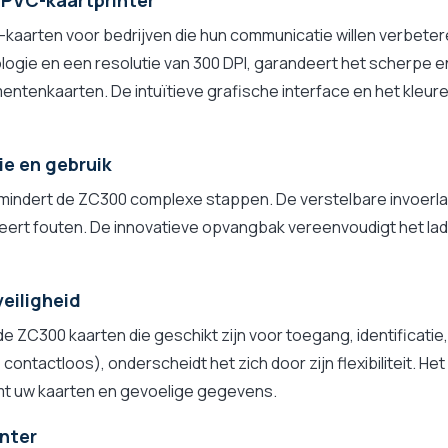
 PVC-kaartprinter
arten voor bedrijven die hun communicatie willen verbeteren,
gie en een resolutie van 300 DPI, garandeert het scherpe en
entenkaarten. De intuïtieve grafische interface en het kleu
ie en gebruik
ermindert de ZC300 complexe stappen. De verstelbare invoerla
ineert fouten. De innovatieve opvangbak vereenvoudigt het lad
eiligheid
e ZC300 kaarten die geschikt zijn voor toegang, identificatie,
tactloos), onderscheidt het zich door zijn flexibiliteit. He
t uw kaarten en gevoelige gegevens.
nter