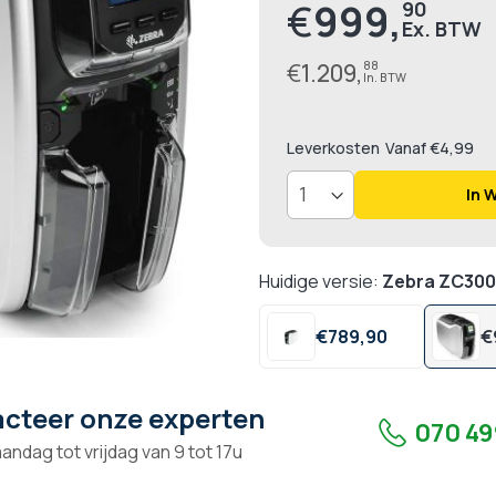
€
999,
90
Prijs
€
1.209,
88
Leverkosten
Vanaf €4,99
In 
Huidige versie:
Zebra ZC300 
€
789,
90
€
cteer onze experten
070 49
andag tot vrijdag van 9 tot 17u