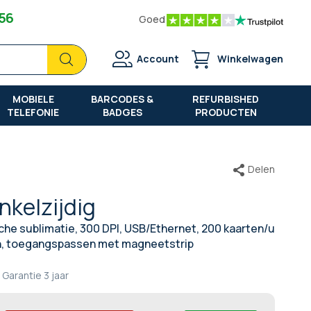
 56
Goed
Zoek
Zoek
Account
Winkelwagen
MOBIELE
BARCODES &
REFURBISHED
TELEFONIE
BADGES
PRODUCTEN
Delen
nkelzijdig
sche sublimatie, 300 DPI, USB/Ethernet, 200 kaarten/u
ten, toegangspassen met magneetstrip
Garantie
3 jaar