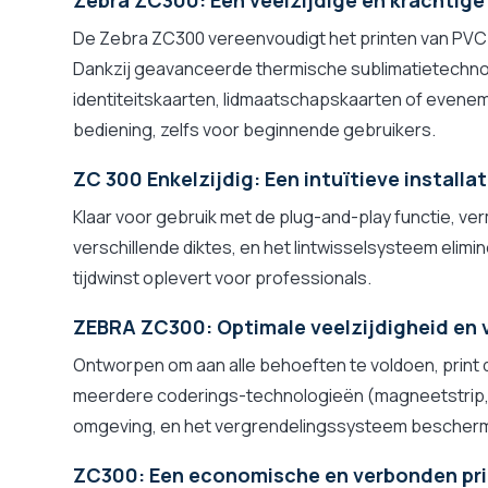
Zebra ZC300: Een veelzijdige en krachtige
De Zebra ZC300 vereenvoudigt het printen van PVC-ka
Dankzij geavanceerde thermische sublimatietechnolo
identiteitskaarten, lidmaatschapskaarten of evenem
bediening, zelfs voor beginnende gebruikers.
ZC 300 Enkelzijdig: Een intuïtieve installat
Klaar voor gebruik met de plug-and-play functie, v
verschillende diktes, en het lintwisselsysteem elim
tijdwinst oplevert voor professionals.
ZEBRA ZC300: Optimale veelzijdigheid en v
Ontworpen om aan alle behoeften te voldoen, print d
meerdere coderings-technologieën (magneetstrip, con
omgeving, en het vergrendelingssysteem bescherm
ZC300: Een economische en verbonden pri