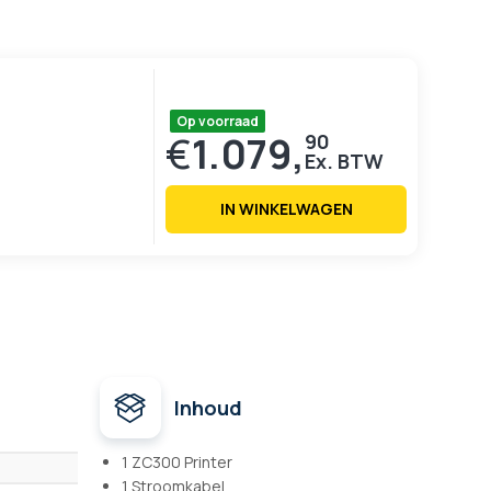
Op voorraad
€
1.079,
90
IN WINKELWAGEN
Inhoud
1 ZC300 Printer
1 Stroomkabel