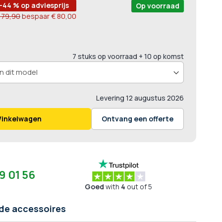
-44 % op adviesprijs
Op voorraad
179,90
bespaar
€ 80,00
7 stuks op voorraad
+ 10 op komst
Levering
12 augustus 2026
Winkelwagen
Ontvang een offerte
9 01 56
Goed
with
4
out of 5
de accessoires