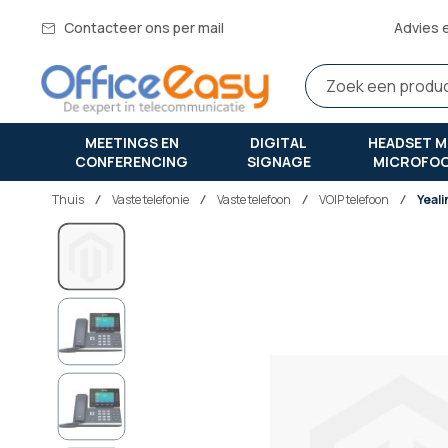
Contacteer ons per mail
Advies 
MEETINGS EN
DIGITAL
HEADSET M
CONFERENCING
SIGNAGE
MICROFO
Thuis
vaste telefonie
Vaste telefoon
VOIP telefoon
Yeal
Ga
naar
het
einde
van
de
afbeeldingen-
gallerij