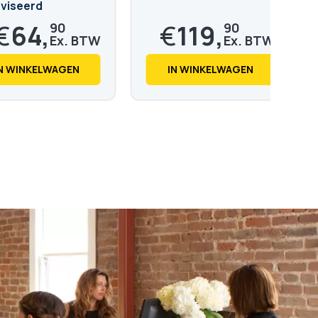
viseerd
€
64,
€
119,
90
90
€
78,
€
145,
53
08
N WINKELWAGEN
IN WINKELWAGEN