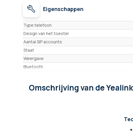
Eigenschappen
Eigenschappen
Type telefoon
Design van het toestel
Aantal SIP accounts
Staat
Weergave
Bluetooth
Power over Ethernet
Wifi
Omschrijving
van de Yealin
Handsfree
Voeding
Hoofdtelefooningang
Programmeerbare toetsen
Tec
Oproepenlijst