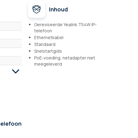
Inhoud
Gereviseerde Yealink T54W IP-
telefoon
Ethernetkabel
Standaard
Snelstartgids
PoE-voeding, netadapter niet
meegeleverd
telefoon