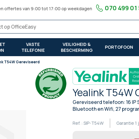
070 499 01
en offertes van 9:00 tot 17:00 op weekdagen
ET
VASTE
VEILIGHEID &
PORTOFOON
ON
TELEFONIE
BESCHERMING
ink T54W Gereviseerd
Yealink T54W 
Gereviseerd telefoon: 16 IP
Bluetooth en Wifi, 27 prog
Ref. :
SIP-T54W
Garantie
1 