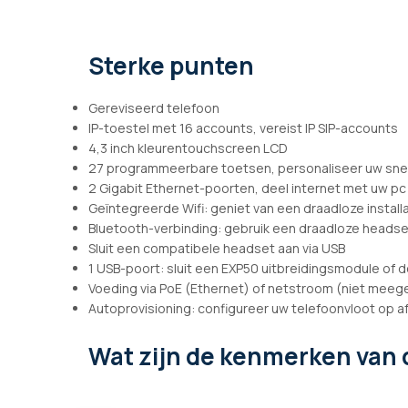
afbeeldingen-
gallerij
Sterke punten
Gereviseerd telefoon
IP-toestel met 16 accounts, vereist IP SIP-accounts
4,3 inch kleurentouchscreen LCD
27 programmeerbare toetsen, personaliseer uw sne
2 Gigabit Ethernet-poorten, deel internet met uw pc
Geïntegreerde Wifi: geniet van een draadloze install
Bluetooth-verbinding: gebruik een draadloze headse
Sluit een compatibele headset aan via USB
1 USB-poort: sluit een EXP50 uitbreidingsmodule of 
Voeding via PoE (Ethernet) of netstroom (niet meeg
Autoprovisioning: configureer uw telefoonvloot op a
Wat zijn de kenmerken
van 