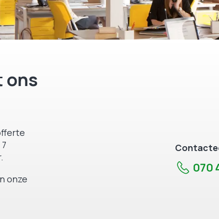
 ons
fferte
 7
Contactee
.
070 4
an onze