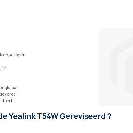
lkoppelingen
atie
t
dongle aan
eleverd)
fstand
de Yealink T54W Gereviseerd ?