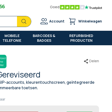
 56
Goed
Zoek
Zoek
Account
Winkelwagen
MOBIELE
BARCODES &
REFURBISHED
TELEFONIE
BADGES
PRODUCTEN
Delen
Gereviseerd
 SIP-accounts, kleurentouchscreen, geïntegreerde
rammeerbare toetsen.
jaar