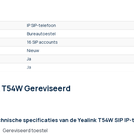
IP SIP-telefoon
Bureautoestel
16 SIP accounts
Nieuw
Ja
Ja
Ja
Ja
k T54W Gereviseerd
Ja, Full Duplex
Als optie
Ja
Ja
hnische specificaties van de Yealink T54W SIP IP-
Ja
Gereviseerd toestel