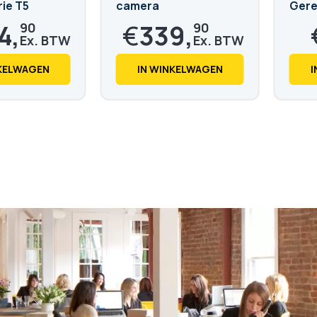
rie T5
camera
Gere
n
4,
€
339,
90
90
€
411,
3
28
NKELWAGEN
IN WINKELWAGEN
I