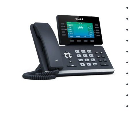
Weergave van het nummer van de beller (CLIP)
Compatibel met uitbreidingsmodules
Map
Compatibel met gehoorapparaten
Controlelampjes voor oproepen
Lijnverbinding
USB-poort
Verenigbaar Microsoft Teams SIP gateway
Garantie
Compatibiliteit met platformen