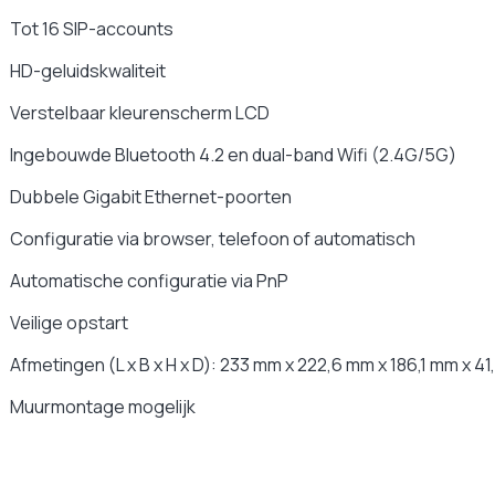
Ja
Tot 16 SIP-accounts
Ja
Ja
HD-geluidskwaliteit
Ja
Verstelbaar kleurenscherm LCD
Ja
Ingebouwde Bluetooth 4.2 en dual-band Wifi (2.4G/5G)
IP SIP
Ja
Dubbele Gigabit Ethernet-poorten
Neen
Configuratie via browser, telefoon of automatisch
1 jaar
Automatische configuratie via PnP
Microsoft Teams SIP gateway, Zoom Phone
Veilige opstart
Afmetingen (L x B x H x D): 233 mm x 222,6 mm x 186,1 mm x 4
Muurmontage mogelijk