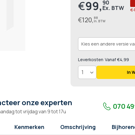
€
99,
90
Prijs
€ 
€
120,
88
Leverkosten
Vanaf €4,99
In 
cteer onze experten
070 49
andag tot vrijdag van 9 tot 17u
Kenmerken
Omschrijving
Bijhoren