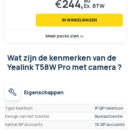
€
244,
80
IN WINKELWAGEN
Meer packs zien
Wat zijn de kenmerken
van de
Yealink T58W Pro met camera ?
Eigenschappen
Eigenschappen
Type telefoon
IP SIP-telefoon
Design van het toestel
Bureautoestel
Aantal SIP accounts
16 SIP accounts