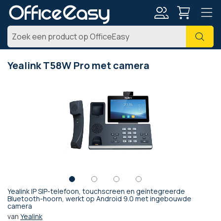
Account
Zoe
Yealink T58W Pro met camera
Ga
naar
het
einde
van
de
afbeeldingen-
gallerij
Yealink IP SIP-telefoon, touchscreen en geïntegreerde
Ga
Bluetooth-hoorn, werkt op Android 9.0 met ingebouwde
camera
naar
het
van
Yealink