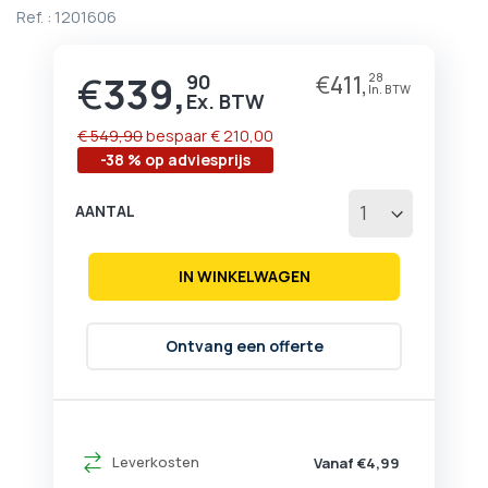
begin
Ref. :
1201606
van
de
afbeeldingen-
€
339,
90
€
411,
28
Prijs
gallerij
€ 549,90
bespaar
€ 210,00
-38 % op adviesprijs
AANTAL
IN WINKELWAGEN
Ontvang een offerte
Leverkosten
Vanaf €4,99