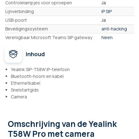
Controlelampjes voor oproepen
Ja
Lijnverbinding
IP SIP
USB-poort
Ja
Beveiligingssysteem
anti-hacking
Verenigbaar Microsoft Teams SIP gateway
Neen
Inhoud
Yealink SIP-T58W IP-telefoon
Bluetooth-hoorn en kabel
Ethernetkabel
Snelstartgids
Camera
Omschrijving
van de Yealink
T58W Pro met camera