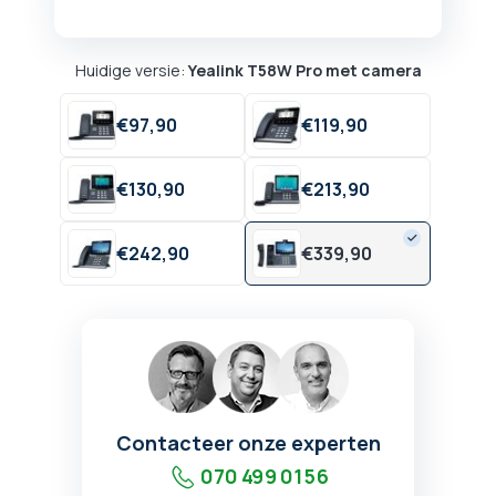
Huidige versie:
Yealink T58W Pro met camera
€
97,
90
€
119,
90
€
130,
90
€
213,
90
€
242,
90
€
339,
90
Contacteer onze experten
070 499 01 56