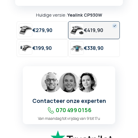
Huidige versie:
Yealink CP930W
€
279,
90
€
419,
90
€
199,
90
€
338,
90
Contacteer onze experten
070 499 01 56
Van maandag tot vrijdag van 9 tot 17u