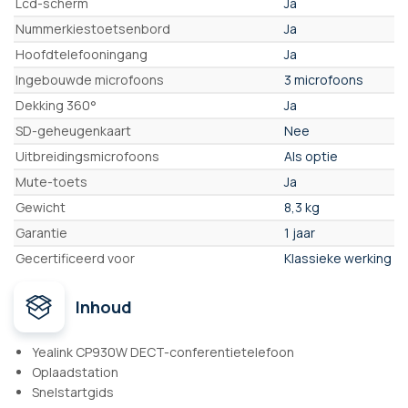
Lcd-scherm
Ja
Nummerkiestoetsenbord
Ja
Hoofdtelefooningang
Ja
Ingebouwde microfoons
3 microfoons
Dekking 360°
Ja
SD-geheugenkaart
Nee
Uitbreidingsmicrofoons
Als optie
Mute-toets
Ja
Gewicht
8,3 kg
Garantie
1 jaar
Gecertificeerd voor
Klassieke werking
Inhoud
Yealink CP930W DECT-conferentietelefoon
Oplaadstation
Snelstartgids