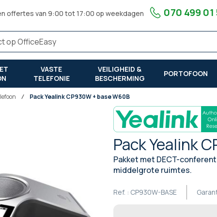
070 499 01
en offertes van 9:00 tot 17:00 op weekdagen
ET
VASTE
VEILIGHEID &
PORTOFOON
ON
TELEFONIE
BESCHERMING
lefoon
Pack Yealink CP930W + base W60B
Pack Yealink 
Pakket met DECT-conferentie
middelgrote ruimtes.
Ref. :
CP930W-BASE
Garan