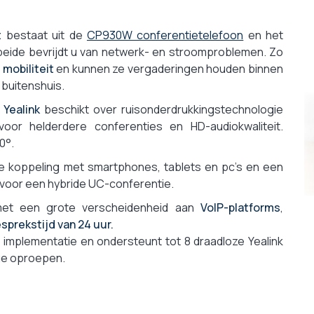
Als optie
Ja
t
bestaat uit de
CP930W conferentietelefoon
en het
8,3 kg
beide bevrijdt u van netwerk- en stroomproblemen. Zo
1 jaar
mobiliteit
en kunnen ze vergaderingen houden binnen
Klassieke werking
buitenshuis.
Yealink
beschikt over ruisonderdrukkingstechnologie
voor helderdere conferenties en HD-audiokwaliteit.
0°.
 koppeling met smartphones, tablets en pc's en een
voor een hybride UC-conferentie.
met een grote verscheidenheid aan
VoIP-platforms
,
sprekstijd van 24 uur.
implementatie en ondersteunt tot 8 draadloze Yealink
ige oproepen.