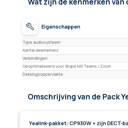
Wat zijn de kenmerken
van 
Eigenschappen
Eigenschappen
Type audiosysteem
Aantal deelnemers
Verbindingen
Geoptimaliseerd voor Skype MS Teams / Zoom
Dekkingsoppervlakte
Lcd-scherm
Nummerkiestoetsenbord
Omschrijving
van de Pack 
Hoofdtelefooningang
Ingebouwde microfoons
Dekking 360°
SD-geheugenkaart
Yealink-pakket: CP930W + zijn DECT-ba