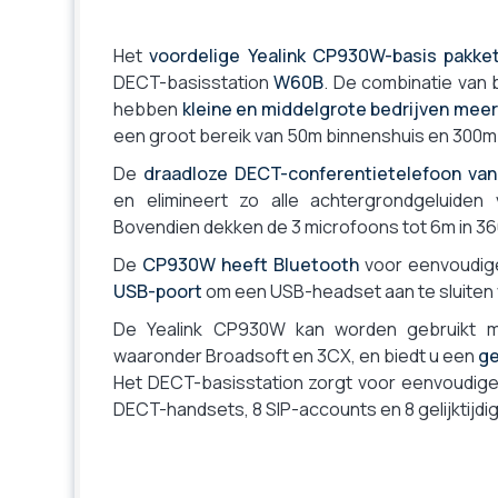
Uitbreidingsmicrofoons
Mute-toets
Het
voordelige Yealink CP930W-basis pakke
Gewicht
DECT-basisstation
W60B
. De combinatie van 
Garantie
hebben
kleine en middelgrote bedrijven meer 
Gecertificeerd voor
een groot bereik van 50m binnenshuis en 300m 
De
draadloze DECT-conferentietelefoon van 
en elimineert zo alle achtergrondgeluiden 
Bovendien dekken de 3 microfoons tot 6m in 36
De
CP930W heeft Bluetooth
voor eenvoudige
USB-poort
om een USB-headset aan te sluiten 
De Yealink CP930W kan worden gebruikt 
waaronder Broadsoft en 3CX, en biedt u een
ge
Het DECT-basisstation zorgt voor eenvoudige 
DECT-handsets, 8 SIP-accounts en 8 gelijktijd