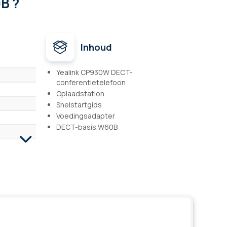
B ?
Inhoud
Yealink CP930W DECT-
conferentietelefoon
Oplaadstation
Snelstartgids
Voedingsadapter
DECT-basis W60B