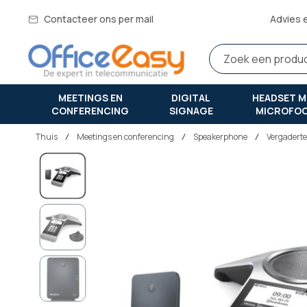
Contacteer ons per mail
Advies 
MEETINGS EN
DIGITAL
HEADSET M
CONFERENCING
SIGNAGE
MICROFO
Thuis
meetings en conferencing
Speakerphone
Vergaderte
Ga
naar
het
einde
van
de
afbeeldingen-
gallerij