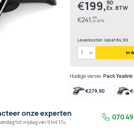
€
199,
90
Prijs
€
241,
88
Leverkosten
Vanaf €4,99
In 
Huidige versie:
Pack Yealin
€
279,
90
€
cteer onze experten
070 49
andag tot vrijdag van 9 tot 17u