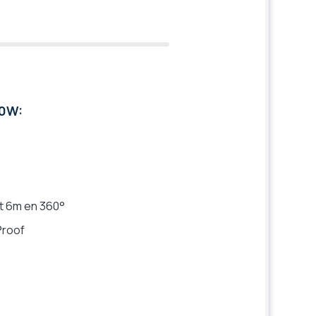
30W:
ot 6m en 360°
Proof