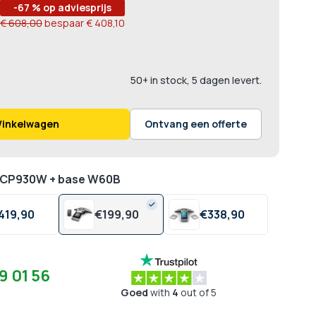
-67 % op adviesprijs
€ 608,00
bespaar
€ 408,10
50+ in stock, 5 dagen levert.
Winkelwagen
Ontvang een offerte
k CP930W + base W60B
419,
90
€
199,
90
€
338,
90
9 01 56
Goed
with
4
out of 5