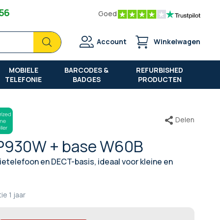
 56
Goed
Zoek
Zoek
Account
Winkelwagen
MOBIELE
BARCODES &
REFURBISHED
TELEFONIE
BADGES
PRODUCTEN
Delen
CP930W + base W60B
telefoon en DECT-basis, ideaal voor kleine en
tie
1 jaar