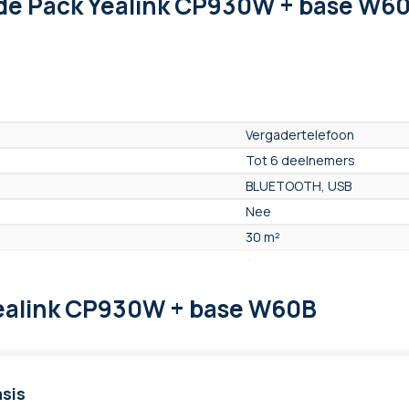
de Pack Yealink CP930W + base W60
Vergadertelefoon
Tot 6 deelnemers
BLUETOOTH, USB
Nee
30 m²
Ja
Ja
Yealink CP930W + base W60B
Ja
3 microfoons
Ja
Nee
sis