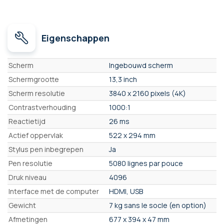
Eigenschappen
Eigenschappen
Scherm
Ingebouwd scherm
Schermgrootte
13,3 inch
Scherm resolutie
3840 x 2160 pixels (4K)
Contrastverhouding
1000:1
Reactietijd
26 ms
Actief oppervlak
522 x 294 mm
Stylus pen inbegrepen
Ja
Pen resolutie
5080 lignes par pouce
Druk niveau
4096
Interface met de computer
HDMI, USB
Gewicht
7 kg sans le socle (en option)
Afmetingen
677 x 394 x 47 mm