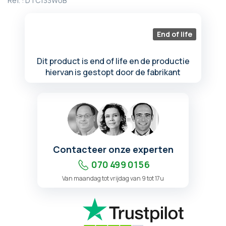
Ref. :
DTC133W0B
begin
van
de
End of life
afbeeldingen-
gallerij
Dit product is end of life en de productie
hiervan is gestopt door de fabrikant
Contacteer onze experten
070 499 01 56
Van maandag tot vrijdag van 9 tot 17u