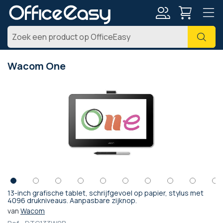
Account
Zoe
Wacom One
Ga
naar
het
einde
van
de
afbeeldingen-
gallerij
13-inch grafische tablet, schrijfgevoel op papier, stylus met
Ga
4096 drukniveaus. Aanpasbare zijknop.
naar
van
Wacom
het