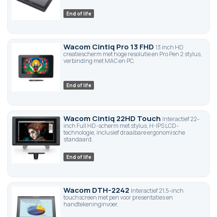
End of life
Wacom Cintiq Pro 13 FHD
13 inch HD
creatiescherm met hoge resolutie en Pro Pen 2 stylus,
verbinding met MAC en PC.
End of life
Wacom Cintiq 22HD Touch
Interactief 22-
inch Full HD-scherm met stylus, H-IPS LCD-
technologie, inclusief draaibare ergonomische
standaard.
End of life
Wacom DTH-2242
Interactief 21,5-inch
touchscreen met pen voor presentaties en
handtekeninginvoer.