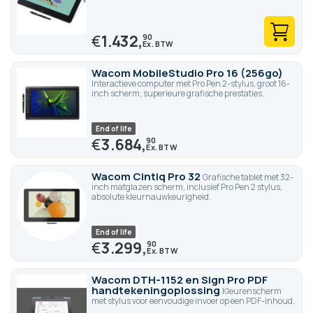
€
1.432,
90
Wacom MobileStudio Pro 16 (256go)
Interactieve computer met Pro Pen 2-stylus, groot 16-
inch scherm, superieure grafische prestaties.
End of life
€
3.684,
90
Wacom Cintiq Pro 32
Grafische tablet met 32-
inch matglazen scherm, inclusief Pro Pen 2 stylus,
absolute kleurnauwkeurigheid.
End of life
€
3.299,
90
Wacom DTH-1152 en Sign Pro PDF
handtekeningoplossing
Kleurenscherm
met stylus voor eenvoudige invoer op een PDF-inhoud.