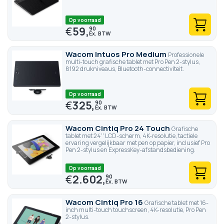
Op voorraad
€
59,
90
Wacom Intuos Pro Medium
Professionele
multi-touch grafische tablet met Pro Pen 2-stylus,
8192 drukniveaus, Bluetooth-connectiviteit.
Op voorraad
€
325,
90
Wacom Cintiq Pro 24 Touch
Grafische
tablet met 24'' LCD-scherm, 4K-resolutie, tactiele
ervaring vergelijkbaar met pen op papier, inclusief Pro
Pen 2-stylus en ExpressKey-afstandsbediening.
Op voorraad
€
2.602,
90
Wacom Cintiq Pro 16
Grafische tablet met 16-
inch multi-touch touchscreen, 4K-resolutie, Pro Pen
2-stylus.