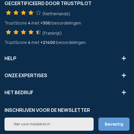
GECERTIFICEERD DOOR TRUSTPILOT
(Netherlands)
TrustScore
4
met
+300
beoordelingen
(Frankrijk)
TrustScore
4
met
+21400
beoordelingen
HELP
ONZE EXPERTISES
HET BEDRIJF
INSCHRIJVEN VOOR DE NEWSLETTER
Abonneer
Bevestig
u
op