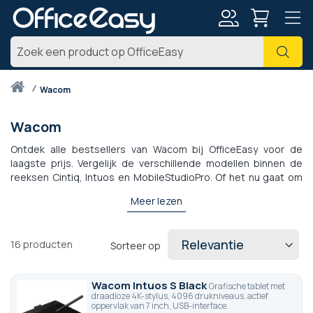
Account
Zoe
Thuis
wacom
Wacom
Ontdek alle bestsellers van Wacom bij OfficeEasy voor de
laagste prijs. Vergelijk de verschillende modellen binnen de
reeksen Cintiq, Intuos en MobileStudioPro. Of het nu gaat om
grafisch ontwerp of het vastleggen van handtekeningen of
Meer lezen
afbeeldingen, er is ongetwijfeld een grafisch tablet dat aan uw
behoeften voldoet. Alle referenties hebben een tweehandige
modus. Kies uit modellen met een geïntegreerd scherm,
16
producten
Sorteer op
creatie- en retoucheersoftware, 3D-opnametool, zeer
gevoelige stylus met verschillende drukniveaus, Wi-Fi- en
Bluetooth-connectiviteit... Laat je creativiteit de vrije loop met
Wacom Intuos S Black
Grafische tablet met
Wacom grafische tablets.
draadloze 4K-stylus, 4096 drukniveaus, actief
oppervlak van 7 inch, USB-interface.