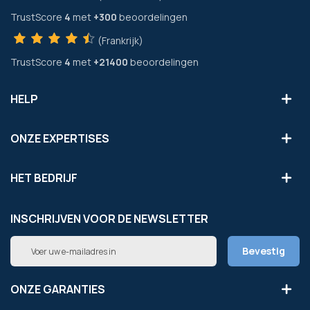
TrustScore
4
met
+300
beoordelingen
(Frankrijk)
TrustScore
4
met
+21400
beoordelingen
HELP
ONZE EXPERTISES
HET BEDRIJF
INSCHRIJVEN VOOR DE NEWSLETTER
Abonneer
Bevestig
u
op
onze
ONZE GARANTIES
nieuwsbrief