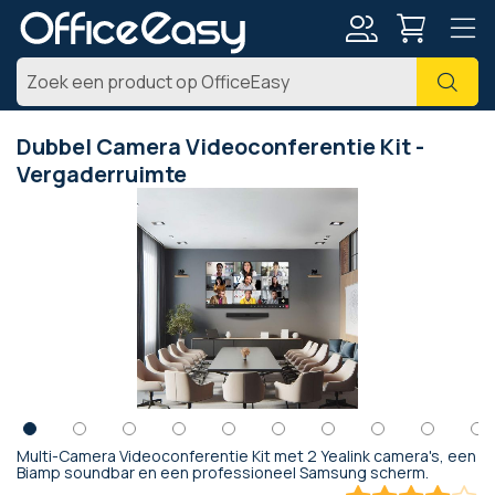
Account
Zoe
Dubbel Camera Videoconferentie Kit -
Vergaderruimte
Ga
naar
het
einde
van
de
afbeeldingen-
gallerij
Multi-Camera Videoconferentie Kit met 2 Yealink camera's, een
Ga
Biamp soundbar en een professioneel Samsung scherm.
naar