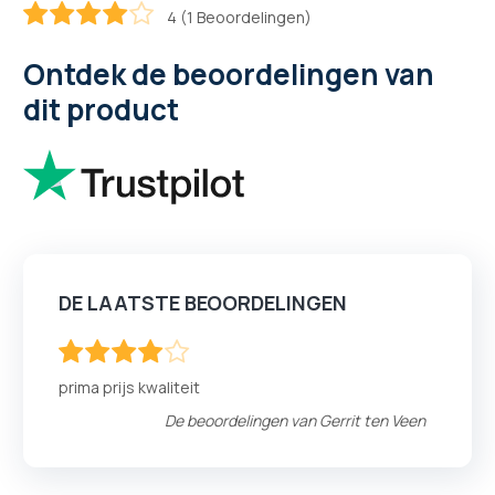
4 (1 Beoordelingen)
80
100
% of
Ontdek de beoordelingen van
dit product
DE LAATSTE BEOORDELINGEN
80
100
% of
prima prijs kwaliteit
De beoordelingen van
Gerrit ten Veen