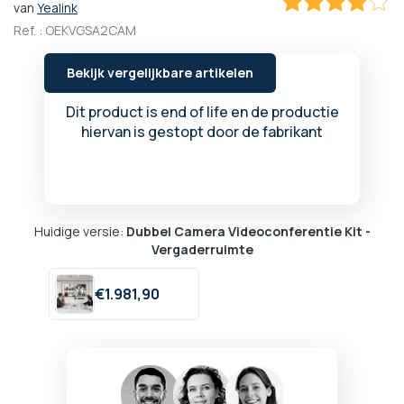
van
Yealink
het
80
100
% of
Ref. :
OEKVGSA2CAM
begin
van
de
Bekijk vergelijkbare artikelen
afbeeldingen-
gallerij
Dit product is end of life en de productie
hiervan is gestopt door de fabrikant
Huidige versie:
Dubbel Camera Videoconferentie Kit -
Vergaderruimte
€
1.981,
90