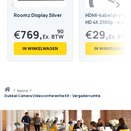
Roomz Display Silver
HDMI-kabel pro-Ult
HD 4K 2160p - 4,60
€
769,
€
29,
90
90
€
931,
€
36,
58
18
IN WINKELWAGEN
IN WINKELWAGEN
Thuis
yealink
Dubbel Camera Videoconferentie Kit - Vergaderruimte