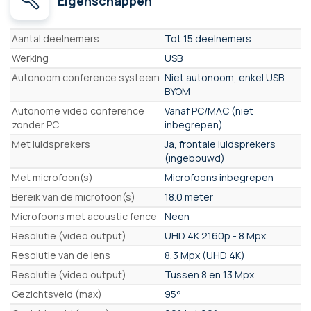
Eigenschappen
Eigenschappen
Aantal deelnemers
Tot 15 deelnemers
Werking
USB
Autonoom conference systeem
Niet autonoom, enkel USB
BYOM
Autonome video conference
Vanaf PC/MAC (niet
zonder PC
inbegrepen)
Met luidsprekers
Ja, frontale luidsprekers
(ingebouwd)
Met microfoon(s)
Microfoons inbegrepen
Bereik van de microfoon(s)
18.0 meter
Microfoons met acoustic fence
Neen
Resolutie (video output)
UHD 4K 2160p - 8 Mpx
Resolutie van de lens
8,3 Mpx (UHD 4K)
Resolutie (video output)
Tussen 8 en 13 Mpx
Gezichtsveld (max)
95°