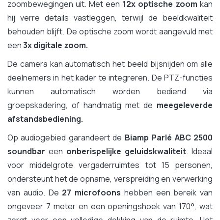
zoombewegingen uit. Met een
12x optische zoom
kan
hij verre details vastleggen, terwijl de beeldkwaliteit
behouden blijft. De optische zoom wordt aangevuld met
een
3x digitale zoom.
De camera kan automatisch het beeld bijsnijden om alle
deelnemers in het kader te integreren. De PTZ-functies
kunnen automatisch worden bediend via
groepskadering, of handmatig met de
meegeleverde
afstandsbediening.
Op audiogebied garandeert de
Biamp Parlé ABC 2500
soundbar
een
onberispelijke geluidskwaliteit
. Ideaal
voor middelgrote vergaderruimtes tot 15 personen,
ondersteunt het de opname, verspreiding en verwerking
van audio. De
27 microfoons
hebben een bereik van
ongeveer 7 meter en een openingshoek van 170°, wat
zorgt voor een volledige dekking van de ruimte. Het