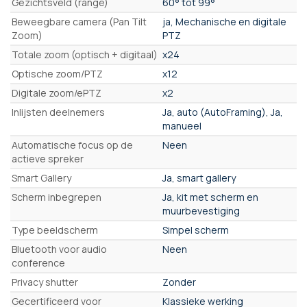
Gezichtsveld (range)
60° tot 99°
Beweegbare camera (Pan Tilt
ja, Mechanische en digitale
Zoom)
PTZ
Totale zoom (optisch + digitaal)
x24
Optische zoom/PTZ
x12
Digitale zoom/ePTZ
x2
Inlijsten deelnemers
Ja, auto (AutoFraming), Ja,
manueel
Automatische focus op de
Neen
actieve spreker
Smart Gallery
Ja, smart gallery
Scherm inbegrepen
Ja, kit met scherm en
muurbevestiging
Type beeldscherm
Simpel scherm
Bluetooth voor audio
Neen
conference
Privacy shutter
Zonder
Gecertificeerd voor
Klassieke werking