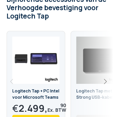
Verhoogde bevestiging voor
Logitech Tap
Logitech Tap + PC Intel
Logitech Tap met d
voor Microsoft Teams
Strong USB-kabel
Room
€
2.499,
90
88