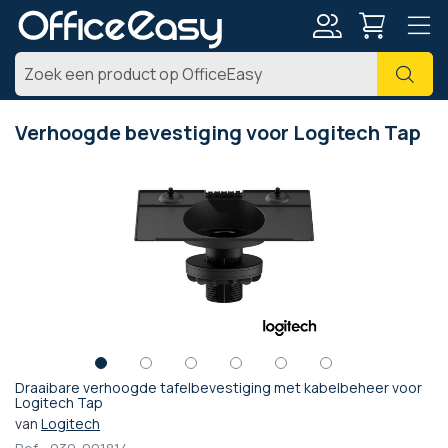
Account
Zoe
Verhoogde bevestiging voor Logitech Tap
Ga
naar
het
einde
van
de
afbeeldingen-
gallerij
Draaibare verhoogde tafelbevestiging met kabelbeheer voor
Ga
Logitech Tap
naar
van
Logitech
het