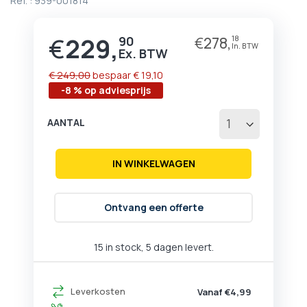
Ref. :
939-001814
begin
van
de
€
229,
90
€
278,
18
Prijs
afbeeldingen-
gallerij
€ 249,00
bespaar
€ 19,10
-8 % op adviesprijs
AANTAL
IN WINKELWAGEN
Ontvang een offerte
15 in stock, 5 dagen levert.
Leverkosten
Vanaf €4,99