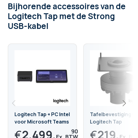
Bijhorende accessoires
van de
Logitech Tap met de Strong
USB-kabel
Logitech Tap + PC Intel
Tafelbevestiging v
voor Microsoft Teams
Logitech Tap
Room
€
2.499,
€
219,
90