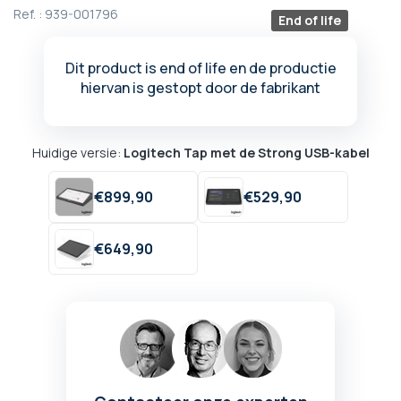
begin
Ref. :
939-001796
End of life
van
de
afbeeldingen-
Dit product is end of life en de productie
gallerij
hiervan is gestopt door de fabrikant
Huidige versie:
Logitech Tap met de Strong USB-kabel
€
899,
90
€
529,
90
€
649,
90