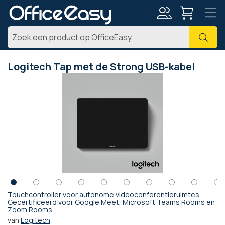
Account
Zoe
Logitech Tap met de Strong USB-kabel
Ga
naar
het
einde
van
de
afbeeldingen-
gallerij
Touchcontroller voor autonome videoconferentieruimtes.
Ga
Gecertificeerd voor Google Meet, Microsoft Teams Rooms en
Zoom Rooms.
naar
het
van
Logitech