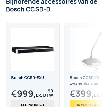
Bijhorende accessoires
van de
Bosch CCSD-D
Bosch CCSD-EXU
Bosch CCSD-DL -
zwanenhalsmicrof
50 cm
€
999,
€
399,
90
€
1.209,
€
483,
88
88
SEE PRODUCT
IN WINKELWAGEN