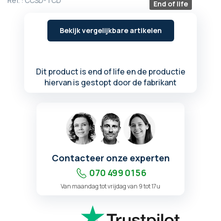
Ref. :
CCSD-TCD
End of life
begin
van
de
Bekijk vergelijkbare artikelen
afbeeldingen-
gallerij
Dit product is end of life en de productie
hiervan is gestopt door de fabrikant
Contacteer onze experten
070 499 01 56
Van maandag tot vrijdag van 9 tot 17u