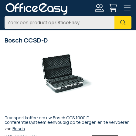
Account
Zoe
Bosch CCSD-D
Ga
naar
het
einde
van
de
afbeeldingen-
gallerij
Transportkoffer: om uw Bosch CCS 1000 D
Ga
conferentiesysteem eenvoudig op te bergen en te vervoeren.
naar
van
Bosch
het