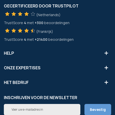
GECERTIFICEERD DOOR TRUSTPILOT
(Netherlands)
TrustScore
4
met
+300
beoordelingen
(Frankrijk)
TrustScore
4
met
+21400
beoordelingen
HELP
ONZE EXPERTISES
HET BEDRIJF
INSCHRIJVEN VOOR DE NEWSLETTER
Abonneer
Bevestig
u