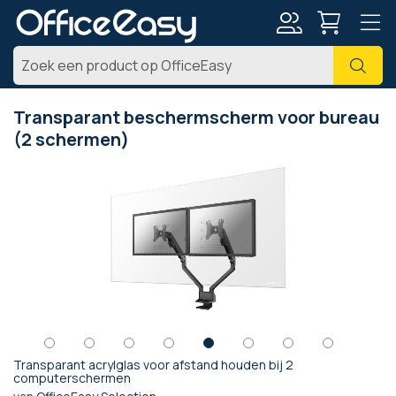
Account
Zoe
Transparant beschermscherm voor bureau
(2 schermen)
Ga
naar
het
einde
van
de
afbeeldingen-
gallerij
Transparant acrylglas voor afstand houden bij 2
Ga
computerschermen
naar