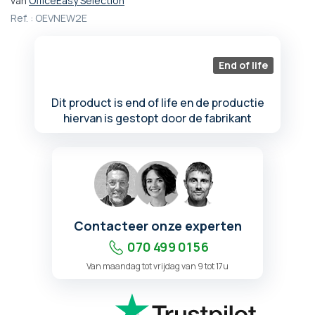
van
OfficeEasy Selection
het
Ref. :
OEVNEW2E
begin
van
de
End of life
afbeeldingen-
gallerij
Dit product is end of life en de productie
hiervan is gestopt door de fabrikant
Contacteer onze experten
070 499 01 56
Van maandag tot vrijdag van 9 tot 17u