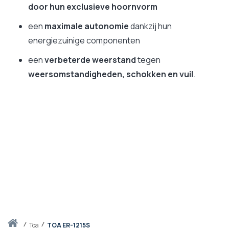
door hun exclusieve hoornvorm
een
maximale autonomie
dankzij hun
energiezuinige componenten
een
verbeterde weerstand
tegen
weersomstandigheden, schokken en vuil
.
Thuis
toa
TOA ER-1215S