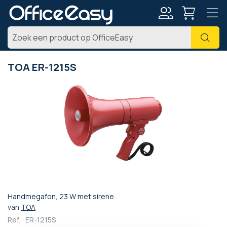
Account
Zoe
TOA ER-1215S
Ga
naar
het
einde
van
de
afbeeldingen-
gallerij
Handmegafon, 23 W met sirene
Ga
van
TOA
naar
Ref. :
ER-1215S
het