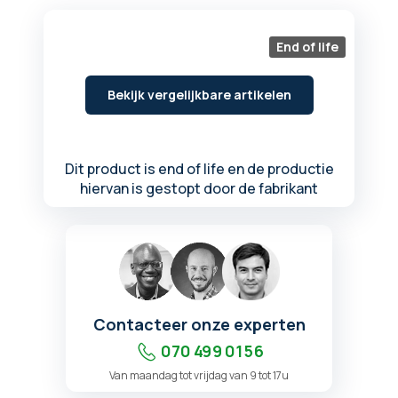
begin
van
de
End of life
afbeeldingen-
gallerij
Bekijk vergelijkbare artikelen
Dit product is end of life en de productie
hiervan is gestopt door de fabrikant
Contacteer onze experten
070 499 01 56
Van maandag tot vrijdag van 9 tot 17u