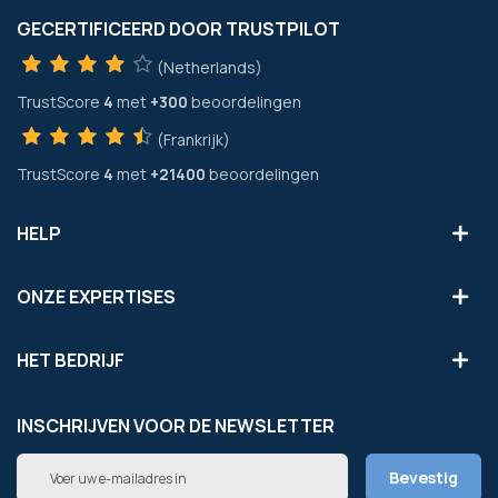
GECERTIFICEERD DOOR TRUSTPILOT
(Netherlands)
TrustScore
4
met
+300
beoordelingen
(Frankrijk)
TrustScore
4
met
+21400
beoordelingen
HELP
ONZE EXPERTISES
HET BEDRIJF
INSCHRIJVEN VOOR DE NEWSLETTER
Abonneer
Bevestig
u