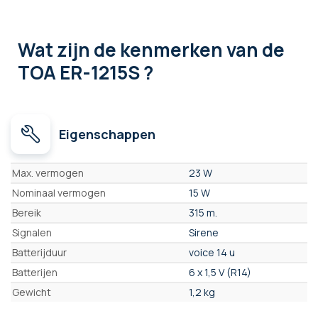
Wat zijn de kenmerken
van de
TOA ER-1215S ?
Eigenschappen
Eigenschappen
Max. vermogen
23 W
Nominaal vermogen
15 W
Bereik
315 m.
Signalen
Sirene
Batterijduur
voice 14 u
Batterijen
6 x 1,5 V (R14)
Gewicht
1,2 kg