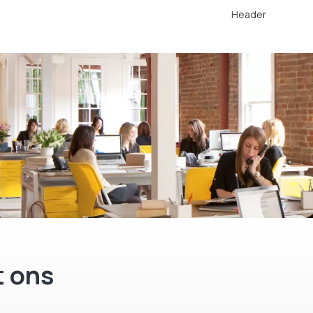
Header
End of life
End of life
 ons