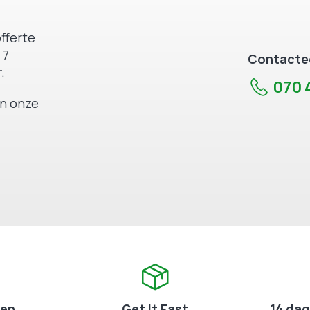
fferte
 7
Contactee
.
070 4
an onze
zen
Get It Fast
14 dag