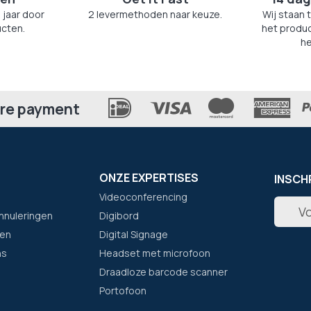
 jaar door
2 levermethoden naar keuze.
Wij staan 
cten.
het produc
he
re payment
ONZE EXPERTISES
INSCH
Videoconferencing
Abonne
nnuleringen
Digibord
u
op
en
Digital Signage
onze
ns
Headset met microfoon
nieuwsb
Draadloze barcode scanner
Portofoon