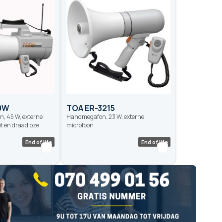
End of life
End o
0W
TOA ER-3215
, 45 W, externe
Handmegafon, 23 W, externe
it en draadloze
microfoon
End of life
End o