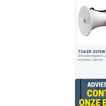
TOA ER-2215W
Schoudermegafoon, 2
microfoon, met fluit