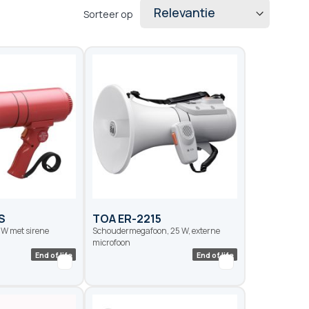
Sorteer op
S
TOA ER-2215
W met sirene
Schoudermegafoon, 25 W, externe
microfoon