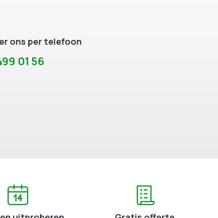
r ons per telefoon
99 01 56
en uitproberen
Gratis offerte