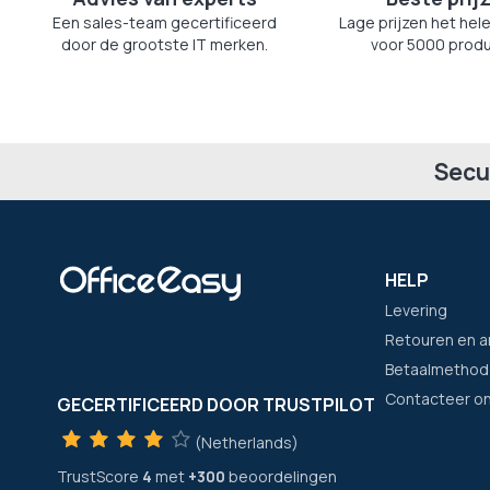
Een sales-team gecertificeerd
Lage prijzen het hele
door de grootste IT merken.
voor 5000 produ
Secu
HELP
Levering
Retouren en a
Betaalmethod
Contacteer o
GECERTIFICEERD DOOR TRUSTPILOT
(Netherlands)
TrustScore
4
met
+300
beoordelingen