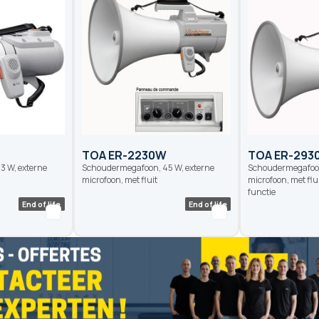
End of life
End of life
TOA ER-2230W
TOA ER-293
3 W, externe
Schoudermegafoon, 45 W, externe
Schoudermegafoon
microfoon, met fluit
microfoon, met flu
functie
End of life
End of life