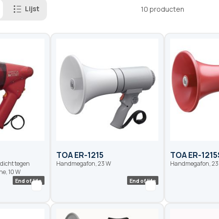
Lijst
10
producten
TOA ER-1215
TOA ER-1215
icht tegen
Handmegafon, 23 W
Handmegafon, 23 
ne, 10 W