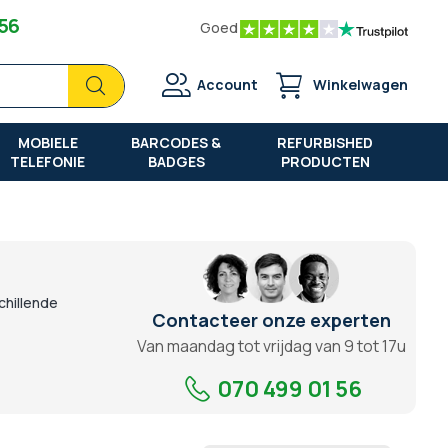
 56
Goed
Zoek
Zoek
Account
Winkelwagen
MOBIELE
BARCODES &
REFURBISHED
TELEFONIE
BADGES
PRODUCTEN
chillende
Contacteer onze experten
Van maandag tot vrijdag van 9 tot 17u
070 499 01 56