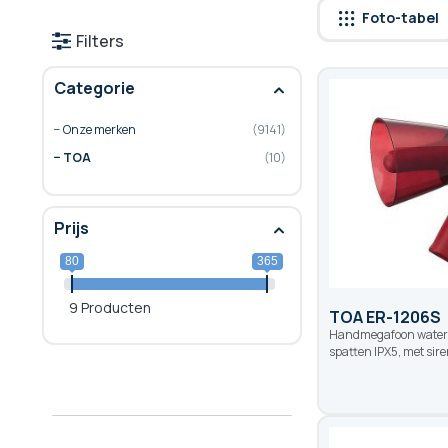
Foto-tabel
Filters
Categorie
Onze merken
9141
TOA
10
Prijs
80
365
9 Producten
TOA ER-1206S
Handmegafoon waterd
spatten IPX5, met sire